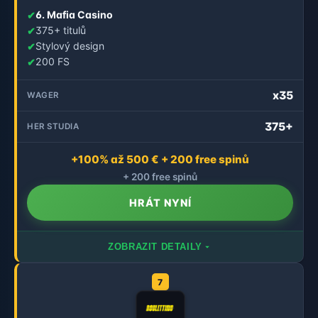
6. Mafia Casino
✔
375+ titulů
✔
Stylový design
✔
200 FS
✔
x35
WAGER
375+
HER STUDIA
+100% až 500 € + 200 free spinů
+ 200 free spinů
HRÁT NYNÍ
ZOBRAZIT DETAILY
7