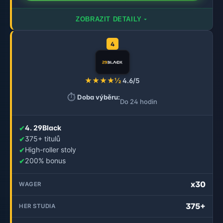
ZOBRAZIT DETAILY
4
★★★★½
4.6/5
⏱️
Doba výběru:
Do 24 hodin
4. 29Black
✔
375+ titulů
✔
High-roller stoly
✔
200% bonus
✔
x30
WAGER
375+
HER STUDIA