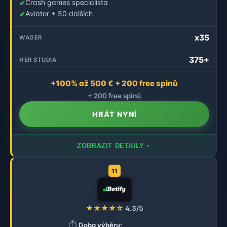
Crash games specialista
✔
Aviator + 50 dalších
✔
x35
WAGER
375+
HER STUDIA
+100% až 500 € + 200 free spinů
+ 200 free spinů
HRÁT NYNÍ
ZOBRAZIT DETAILY
11
★★★★☆
4.3/5
⏱️
Doba výběru: