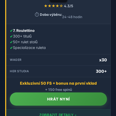
★★★★☆
4.3/5
⏱️
Doba výběru:
24-48 hodin
7. Roulettino
✔
300+ titulů
✔
50+ rulet stolů
✔
Specializace ruleta
✔
x30
WAGER
300+
HER STUDIA
Exkluzivní 50 FS + bonus na první vklad
+ 150 free spinů
HRÁT NYNÍ
ZOBRAZIT DETAILY