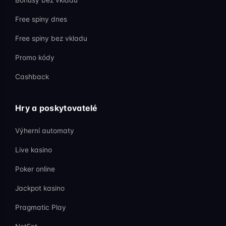
Bonusy bez vkladu
Free spiny dnes
Free spiny bez vkladu
Promo kódy
Cashback
Hry a poskytovatelé
Výherní automaty
Live kasino
Poker online
Jackpot kasino
Pragmatic Play