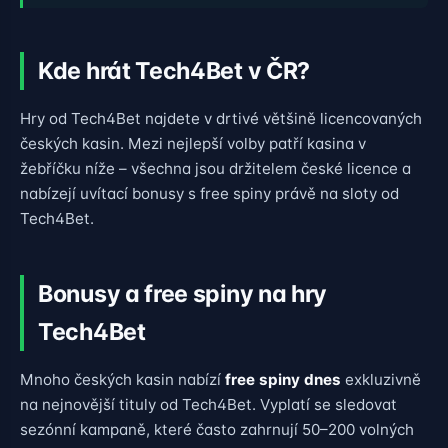
Kde hrát Tech4Bet v ČR?
Hry od Tech4Bet najdete v drtivé většině licencovaných
českých kasin. Mezi nejlepší volby patří kasina v
žebříčku níže – všechna jsou držitelem české licence a
nabízejí uvítací bonusy s free spiny právě na sloty od
Tech4Bet.
Bonusy a free spiny na hry
Tech4Bet
Mnoho českých kasin nabízí
free spiny dnes
exkluzivně
na nejnovější tituly od Tech4Bet. Vyplatí se sledovat
sezónní kampaně, které často zahrnují 50–200 volných