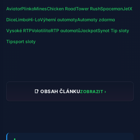
Aviator
Plinko
Mines
Chicken Road
Tower Rush
Spaceman
JetX
Dice
Limbo
Hi-Lo
Výherní automaty
Automaty zdarma
Vysoké RTP
Volatilita
RTP automatů
Jackpot
Synot Tip sloty
Tipsport sloty
📑
OBSAH ČLÁNKU
ZOBRAZIT ›
Licence
📜
Kdo Tech4Bet
📌
Nejpopulárnější hry
📌