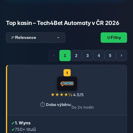
Top kasin – Tech4Bet Automaty v ČR 2026
Relevance
Filtry
1
2
3
4
5
1
★★★★½
4.5/5
⏱️
Doba výběru:
Do 24 hodin
1. Wyns
✔
750+ titulů
✔