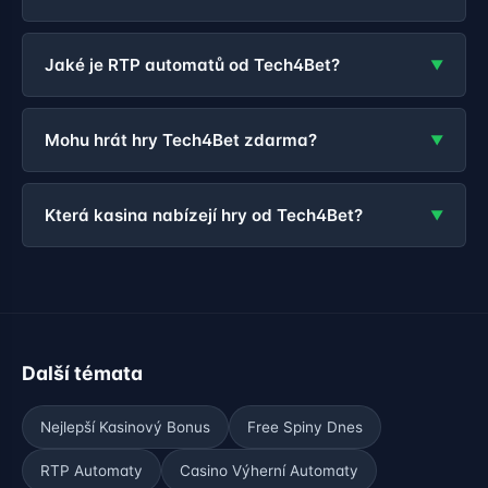
Tech4Bet je slovenský studio s rostoucím portfoliem
v ČR se sídlem v Slovensku. Vyrábí online automaty,
Jaké je RTP automatů od Tech4Bet?
▼
které jsou dostupné v licencovaných českých
Většina automatů od Tech4Bet má RTP v rozmezí
kasinech.
94–98 %, s průměrem kolem 96 %. Nejvyšší RTP
Mohu hrát hry Tech4Bet zdarma?
▼
najdete u tradičních ovocných automatů.
Ano, demo režim je dostupný ve většině českých
kasin. Hraje se s virtuálními kredity bez nutnosti
Která kasina nabízejí hry od Tech4Bet?
▼
registrace nebo vkladu.
Hry Tech4Bet najdete v drtivé většině licencovaných
českých kasin. Konkrétní seznam najdete v žebříčku
na této stránce.
Další témata
Nejlepší Kasinový Bonus
Free Spiny Dnes
RTP Automaty
Casino Výherní Automaty