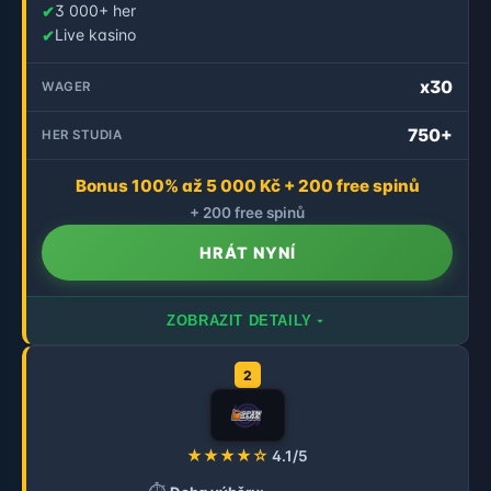
3 000+ her
✔
Live kasino
✔
x30
WAGER
750+
HER STUDIA
Bonus 100% až 5 000 Kč + 200 free spinů
+ 200 free spinů
HRÁT NYNÍ
ZOBRAZIT DETAILY
2
★★★★☆
4.1/5