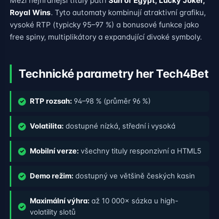
Mezi nejhranější tituly patří
Sun of Egypt, Lucky Joker,
Royal Wins
. Tyto automaty kombinují atraktivní grafiku,
vysoké RTP (typicky 95–97 %) a bonusové funkce jako
free spiny, multiplikátory a expandující divoké symboly.
Technické parametry her Tech4Bet
RTP rozsah:
94–98 % (průměr 96 %)
Volatilita:
dostupné nízká, střední i vysoká
Mobilní verze:
všechny tituly responzivní a HTML5
Demo režim:
dostupný ve většině českých kasin
Maximální výhra:
až 10 000× sázka u high-
volatility slotů