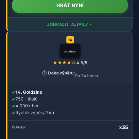
HRÁT NYNÍ
ZOBRAZIT DETAILY
14
★★★★½
4.5/5
⏱️
Doba výběru:
Do 24 hodin
14. Goldzino
✔
750+ titulů
✔
4 000+ her
✔
Rychlé výběry 24h
✔
x35
WAGER