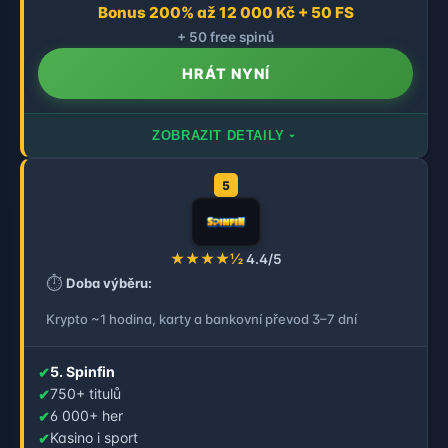
Bonus 200% až 12 000 Kč + 50 FS
+ 50 free spinů
HRÁT NYNÍ
ZOBRAZIT DETAILY
5
★★★★½
4.4/5
⏱️
Doba výběru:
Krypto ~1 hodina, karty a bankovní převod 3–7 dní
5. Spinfin
✔
750+ titulů
✔
6 000+ her
✔
Kasino i sport
✔