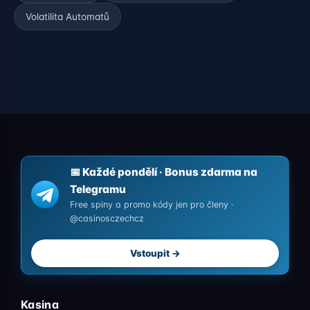
Volatilita Automatů
📅 Každé pondělí · Bonus zdarma na
Telegramu
Free spiny a promo kódy jen pro členy ·
@casinosczechcz
Vstoupit →
Kasina