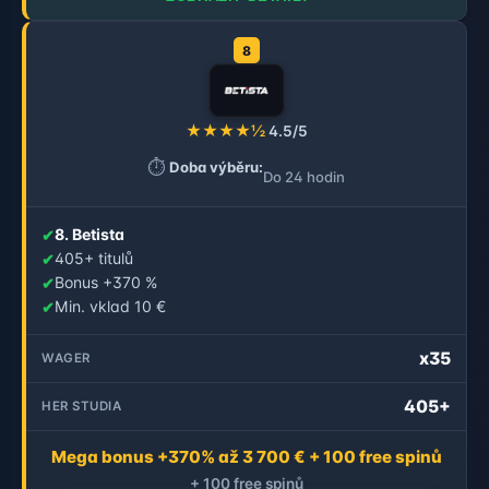
8
★★★★½
4.5/5
⏱️
Doba výběru:
Do 24 hodin
8. Betista
✔
405+ titulů
✔
Bonus +370 %
✔
Min. vklad 10 €
✔
x35
WAGER
405+
HER STUDIA
Mega bonus +370% až 3 700 € + 100 free spinů
+ 100 free spinů