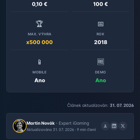
0,10 €
100 €
🏆
📅
MAX. VÝHRA
ROK
x500 000
2018
📱
🆓
MOBILE
DEMO
Ano
Ano
Článek aktualizován:
31. 07. 2026
Martin Novák
- Expert iGaming
Aktualizováno 31. 07. 2026 · 9 min čtení