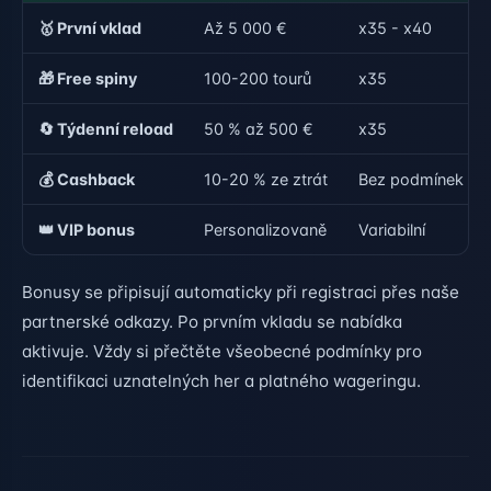
🥇 První vklad
Až 5 000 €
x35 - x40
🎁 Free spiny
100-200 tourů
x35
🔄 Týdenní reload
50 % až 500 €
x35
💰 Cashback
10-20 % ze ztrát
Bez podmínek
👑 VIP bonus
Personalizovaně
Variabilní
Bonusy se připisují automaticky při registraci přes naše
partnerské odkazy. Po prvním vkladu se nabídka
aktivuje. Vždy si přečtěte všeobecné podmínky pro
identifikaci uznatelných her a platného wageringu.