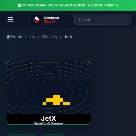
🎰 Smash Casino: 300% bonus 15 000 Kč + 250 FS,
Získat →
☰
🏠
Domů
Hry
Mini-hry
JetX
›
›
›