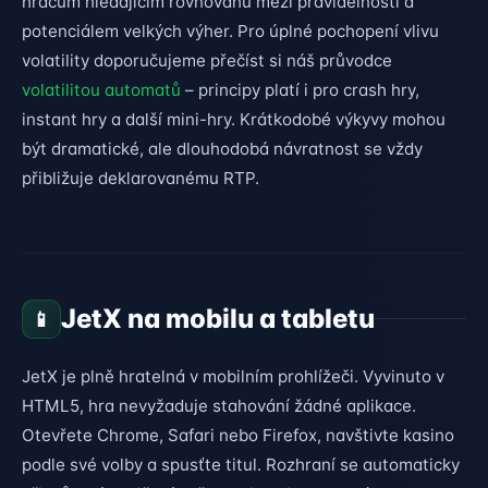
hráčům hledajícím rovnováhu mezi pravidelností a
potenciálem velkých výher. Pro úplné pochopení vlivu
volatility doporučujeme přečíst si náš průvodce
volatilitou automatů
– principy platí i pro crash hry,
instant hry a další mini-hry. Krátkodobé výkyvy mohou
být dramatické, ale dlouhodobá návratnost se vždy
přibližuje deklarovanému RTP.
JetX na mobilu a tabletu
📱
JetX je plně hratelná v mobilním prohlížeči. Vyvinuto v
HTML5, hra nevyžaduje stahování žádné aplikace.
Otevřete Chrome, Safari nebo Firefox, navštivte kasino
podle své volby a spusťte titul. Rozhraní se automaticky