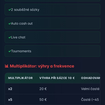
2 souběžné sázky
Auto cash out
Live chat
Tournaments
📊 Multiplikátor: výhry a frekvence
MULTIPLIKÁTOR
VÝHRA PŘI SÁZCE 10 €
ODHADOVANÁ 
x2
20 €
Velmi časté (~
x5
50 €
Časté (~45 %)