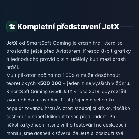
Kompletní představení JetX
🏗️
JetX
od SmartSoft Gaming je crash hra, která se
proslavila ještě před Aviatorem. Kresba 8-bit grafiky
a jednoduchá pravidla z ní udělaly kult mezi crash
hráči.
Multiplikátor začíná na 1.00x a může dosáhnout
teoretických
x500 000
– jeden z nejvyšších v žánru.
SmartSoft Gaming uvedl JetX v roce 2018, aby rozšířil
svou nabídku crash her. Titul přejímá mechaniku
popularizovanou hrou Aviator: stoupající křivka, tlačítko
cash-out a napětí kliknout tesně před pádem. Po
několika týdnech intenzivního testování na desktopu i
mobilu jsme dospěli k závěru, že JetX si zaslouží své