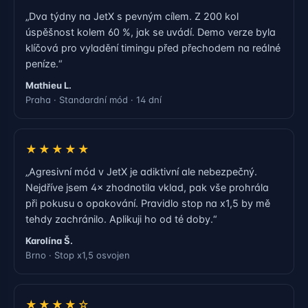
„Dva týdny na JetX s pevným cílem. Z 200 kol
úspěšnost kolem 60 %, jak se uvádí. Demo verze byla
klíčová pro vyladění timingu před přechodem na reálné
peníze.“
Mathieu L.
Praha · Standardní mód · 14 dní
★★★★★
„Agresivní mód v JetX je adiktivní ale nebezpečný.
Nejdříve jsem 4× zhodnotila vklad, pak vše prohrála
při pokusu o opakování. Pravidlo stop na x1,5 by mě
tehdy zachránilo. Aplikuji ho od té doby.“
Karolína Š.
Brno · Stop x1,5 osvojen
★★★★☆