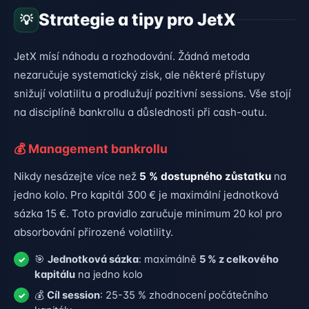
Strategie a tipy pro JetX
💡
JetX mísí náhodu a rozhodování. Žádná metoda
nezaručuje systematický zisk, ale některé přístupy
snižují volatilitu a prodlužují pozitivní sessions. Vše stojí
na disciplíně bankrollu a důslednosti při cash-outu.
💰 Management bankrollu
Nikdy nesázejte více než
5 % dostupného zůstatku
na
jedno kolo. Pro kapitál 300 € je maximální jednotková
sázka 15 €. Toto pravidlo zaručuje minimum 20 kol pro
absorbování přirozené volatility.
🎯
Jednotková sázka
: maximálně
5 % z celkového
kapitálu
na jedno kolo
💰
Cíl session
: 25-35 % zhodnocení počátečního