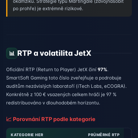
okamžiku. Strategie typu Martingale (zdvojnásobit
po prohře) je extrémně rizikové.
RTP a volatilita JetX
📊
Oficiální RTP (Return to Player) JetX činí
97%
.
SmartSoft Gaming toto číslo zveřejňuje a podrobuje
auditům nezávislých laboratoří (iTech Labs, eCOGRA).
Konkrétně z 100 € vsazených celkem hráči je 97 %
redistribuováno v dlouhodobém horizontu.
📈 Porovnání RTP podle kategorie
KATEGORIE HER
PRŮMĚRNÉ RTP