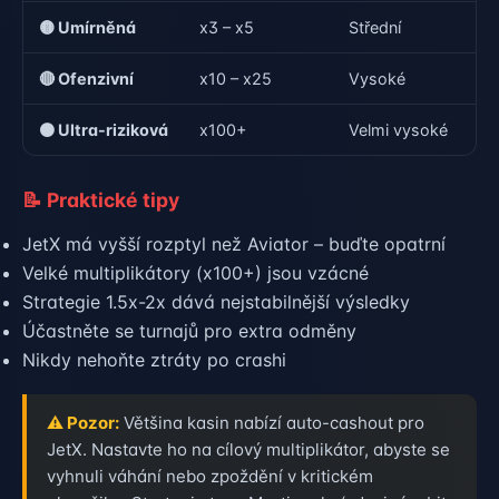
🟡 Umírněná
x3 – x5
Střední
Pr
🔴 Ofenzivní
x10 – x25
Vysoké
Po
⚫ Ultra-riziková
x100+
Velmi vysoké
Vy
📝 Praktické tipy
JetX má vyšší rozptyl než Aviator – buďte opatrní
Velké multiplikátory (x100+) jsou vzácné
Strategie 1.5x-2x dává nejstabilnější výsledky
Účastněte se turnajů pro extra odměny
Nikdy nehoňte ztráty po crashi
⚠️ Pozor:
Většina kasin nabízí auto-cashout pro
JetX. Nastavte ho na cílový multiplikátor, abyste se
vyhnuli váhání nebo zpoždění v kritickém