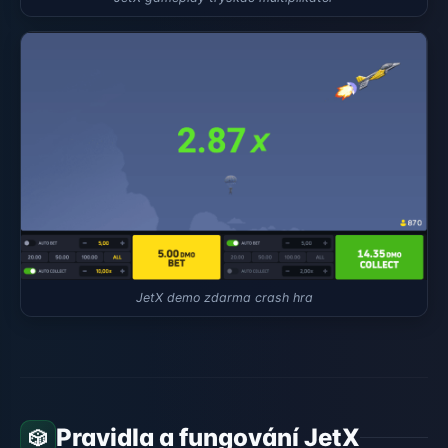
JetX demo zdarma crash hra
Pravidla a fungování JetX
🎲