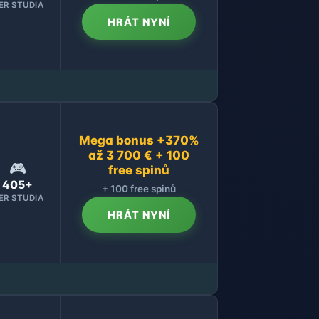
ER STUDIA
HRÁT NYNÍ
Mega bonus +370%
až 3 700 € + 100
🎮
free spinů
405+
+ 100 free spinů
ER STUDIA
HRÁT NYNÍ