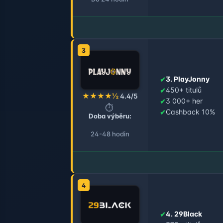
3
3. PlayJonny
✔
450+ titulů
✔
★★★★½
4.4/5
3 000+ her
✔
⏱️
Cashback 10%
✔
Doba výběru:
24-48 hodin
4
4. 29Black
✔