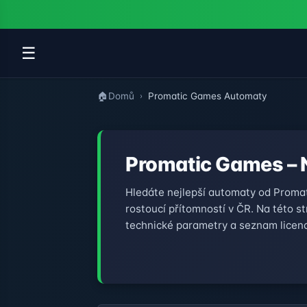
☰
🏠
Domů
Promatic Games Automaty
›
Promatic Games – 
Hledáte nejlepší automaty od Proma
rostoucí přítomností v ČR. Na této st
technické parametry a seznam licenc