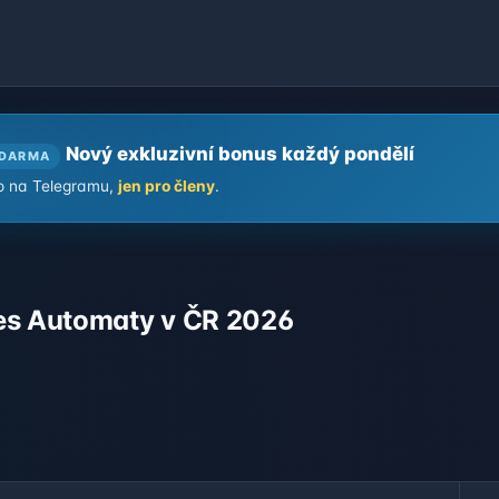
Nový exkluzivní bonus každý pondělí
ZDARMA
mo na Telegramu,
jen pro členy
.
es Automaty v ČR 2026