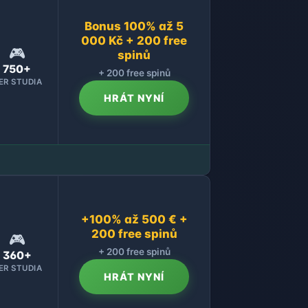
Bonus 100% až 5
000 Kč + 200 free
🎮
spinů
750+
+ 200 free spinů
ER STUDIA
HRÁT NYNÍ
+100% až 500 € +
200 free spinů
🎮
+ 200 free spinů
360+
ER STUDIA
HRÁT NYNÍ