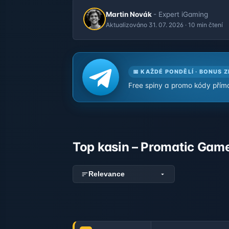
Martin Novák
- Expert iGaming
Aktualizováno 31. 07. 2026 · 10 min čtení
📅 KAŽDÉ PONDĚLÍ · BONUS 
Free spiny a promo kódy pří
Top kasin – Promatic Gam
Relevance