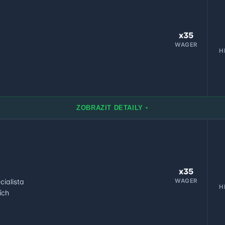
x35
WAGER
H
ZOBRAZIT DETAILY
x35
ialista
WAGER
H
ích