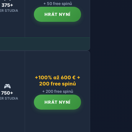
+ 50 free spinů
375+
ER STUDIA
HRÁT NYNÍ
+100% až 600 € +
200 free spinů
🎮
+ 200 free spinů
750+
ER STUDIA
HRÁT NYNÍ