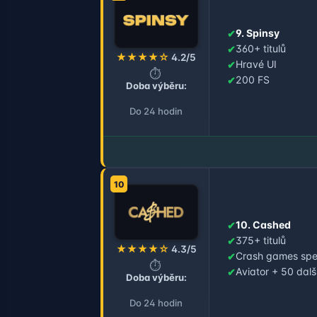
9. Spinsy
✔
360+ titulů
✔
★★★★☆
4.2/5
Hravé UI
✔
⏱️
200 FS
✔
Doba výběru:
Do 24 hodin
10
10. Cashed
✔
375+ titulů
✔
★★★★☆
4.3/5
Crash games spec
✔
⏱️
Aviator + 50 dalš
✔
Doba výběru:
Do 24 hodin