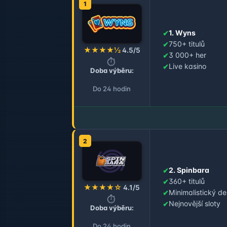
1
1. Wyns
✔
750+ titulů
✔
★★★★½
4.5/5
3 000+ her
✔
⏱️
Live kasino
✔
Doba výběru:
Do 24 hodin
2
2. Spinbara
✔
360+ titulů
✔
★★★★☆
4.1/5
Minimalistický de
✔
⏱️
Nejnovější sloty
✔
Doba výběru:
Do 24 hodin