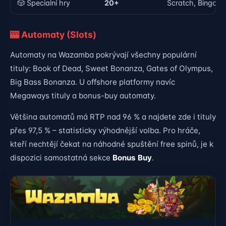
🎲 Specialní hry
20+
Scratch, Bingo, 
🎰 Automaty (Slots)
Automaty na Wazamba pokrývají všechny populární
tituly: Book of Dead, Sweet Bonanza, Gates of Olympus,
Big Bass Bonanza. U offshore platformy navíc
Megaways tituly a bonus-buy automaty.
Většina automatů má RTP nad 96 % a najdete zde i tituly
přes 97,5 % – statisticky výhodnější volba. Pro hráče,
kteří nechtějí čekat na náhodné spuštění free spinů, je k
dispozici samostatná sekce
Bonus Buy
.