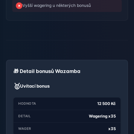
Vyšší wagering u některých bonusů
✗
🎁 Detail bonusů Wazamba
🥇
Uvítací bonus
12 500 Kč
HODNOTA
Wagering x35
DETAIL
x35
WAGER