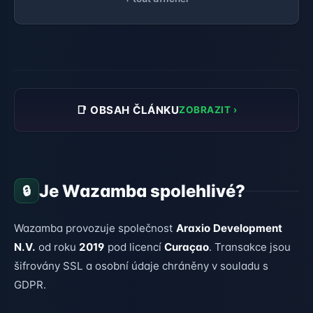
📑 OBSAH ČLÁNKU
ZOBRAZIT ›
Spolehlivost
🔒
Bonusy
🎁
Je Wazamba spolehlivé?
🔒
Design
🎨
Wazamba provozuje společnost
Araxio Development
Hry
🎰
N.V.
od roku
2019
pod licencí
Curaçao
. Transakce jsou
šifrovány SSL a osobní údaje chráněny v souladu s
Platby
💳
GDPR.
Poskytovatelé
🏢