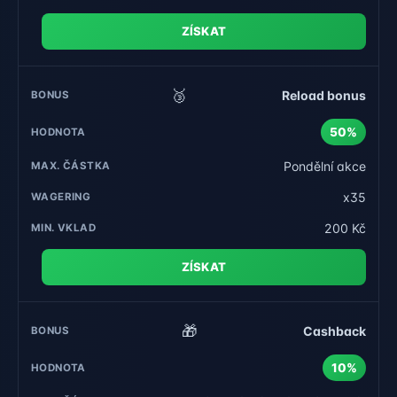
ZÍSKAT
🥉
Reload bonus
50%
Pondělní akce
x35
200 Kč
ZÍSKAT
🎁
Cashback
10%