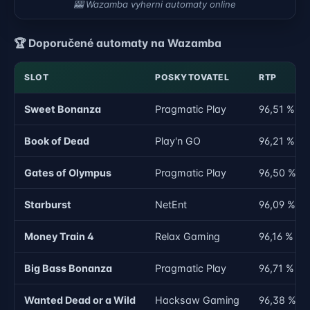
🎰 Wazamba vyherni automaty online
🏆 Doporučené automaty na Wazamba
SLOT
POSKYTOVATEL
RTP
Sweet Bonanza
Pragmatic Play
96,51 %
Book of Dead
Play'n GO
96,21 %
Gates of Olympus
Pragmatic Play
96,50 %
Starburst
NetEnt
96,09 %
Money Train 4
Relax Gaming
96,16 %
Big Bass Bonanza
Pragmatic Play
96,71 %
Wanted Dead or a Wild
Hacksaw Gaming
96,38 %