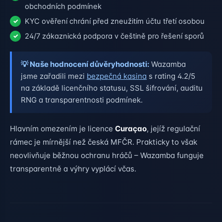
obchodních podmínek
KYC ověření chrání před zneužitím účtu třetí osobou
24/7 zákaznická podpora v češtině pro řešení sporů
💡 Naše hodnocení důvěryhodnosti:
Wazamba
jsme zařadili mezi
bezpečná kasina
s rating 4.2/5
na základě licenčního statusu, SSL šifrování, auditu
RNG a transparentnosti podmínek.
Hlavním omezením je licence
Curaçao
, jejíž regulační
rámec je mírnější než česká MFČR. Prakticky to však
neovlivňuje běžnou ochranu hráčů – Wazamba funguje
transparentně a výhry vyplácí včas.