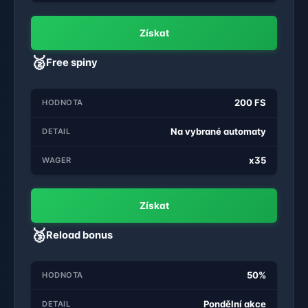
Získat
🥈
Free spiny
200 FS
HODNOTA
Na vybrané automaty
DETAIL
x35
WAGER
Získat
🥉
Reload bonus
50%
HODNOTA
Pondělní akce
DETAIL