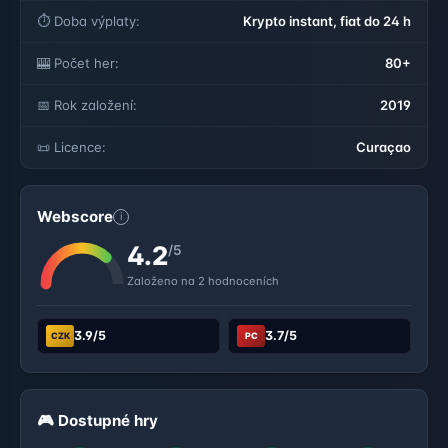
⏱️ Doba výplaty:
Krypto instant, fiat do 24 h
🎰 Počet her:
80+
📅 Rok založení:
2019
📜 Licence:
Curaçao
Webscore
i
4.2
/5
Založeno na 2 hodnoceních
3.9/5
3.7/5
CZK
PC
🎮 Dostupné hry