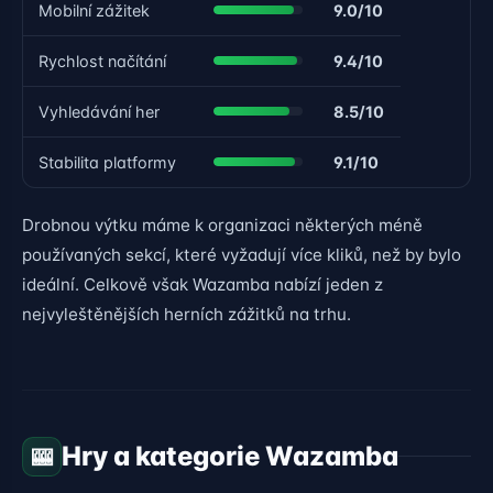
Mobilní zážitek
9.0/10
Rychlost načítání
9.4/10
Vyhledávání her
8.5/10
Stabilita platformy
9.1/10
Drobnou výtku máme k organizaci některých méně
používaných sekcí, které vyžadují více kliků, než by bylo
ideální. Celkově však Wazamba nabízí jeden z
nejvyleštěnějších herních zážitků na trhu.
Hry a kategorie Wazamba
🎰