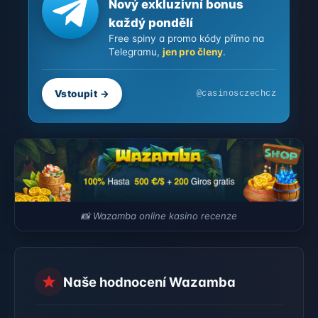
Nový exkluzivní bonus
každý pondělí
Free spiny a promo kódy přímo na
Telegramu,
jen pro členy
.
Vstoupit →
@casinosczechcz
📸 Wazamba online kasino recenze
Naše hodnocení Wazamba