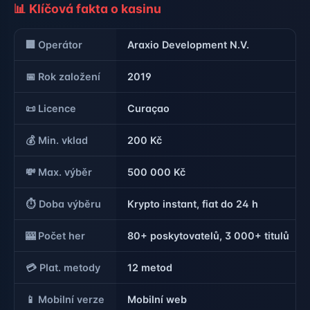
📊 Klíčová fakta o kasinu
Registrace
📝
🏢 Operátor
Araxio Development N.V.
Podpora
💬
📅 Rok založení
2019
FAQ
❓
📜 Licence
Curaçao
💰 Min. vklad
200 Kč
💸 Max. výběr
500 000 Kč
⏱️ Doba výběru
Krypto instant, fiat do 24 h
🎰 Počet her
80+ poskytovatelů, 3 000+ titulů
💳 Plat. metody
12 metod
📱 Mobilní verze
Mobilní web