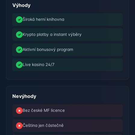
Výhody
Široká herní knihovna
✓
Krypto platby a instant výběry
✓
Aktivní bonusový program
✓
Live kasino 24/7
✓
Nevýhody
Bez české MF licence
✗
Čeština jen částečně
✗