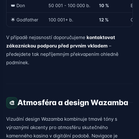
👑 Don
50 001 - 100 000 b.
10 %
Exkl
🌟 Godfather
100 001+ b.
12 %
Cus
V případě nejasností doporučujeme
kontaktovat
zákaznickou podporu před prvním vkladem
–
předejdete tak nepříjemným překvapením ohledně
podmínek.
Atmosféra a design Wazamba
🎨
Vizuální design Wazamba kombinuje tmavé tóny s
výraznými akcenty pro atmosféru skutečného
kamenného kasina v digitální podobě. Navigace je