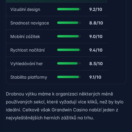
Vizuální design
9.2/10
Snadnost navigace
8.8/10
Mobilní zážitek
9.0/10
Rychlost načítání
9.4/10
Vyhledávání her
8.5/10
Stabilita platformy
9.1/10
Drobnou výtku máme k organizaci některých méně
používaných sekcí, které vyžadují více kliků, než by bylo
ideální. Celkově však Grandwin Casino nabízí jeden z
nejvyleštěnějších herních zážitků na trhu.