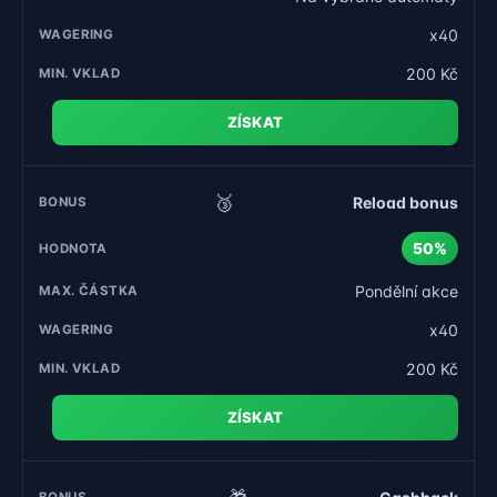
x40
200 Kč
ZÍSKAT
🥉
Reload bonus
50%
Pondělní akce
x40
200 Kč
ZÍSKAT