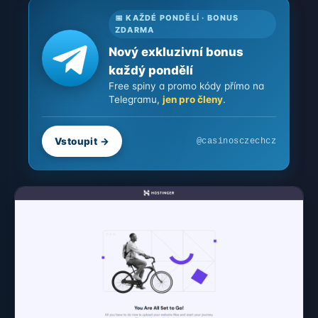
📅 KAŽDÉ PONDĚLÍ · BONUS
ZDARMA
Nový exkluzivní bonus
každý pondělí
Free spiny a promo kódy přímo na
Telegramu,
jen pro členy
.
Vstoupit →
@casinosczechcz