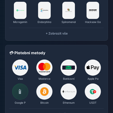
Microgamin
Endorphina
Spinomenal
Hacksaw Ga
+ Zobrazit vše
💳 Platební metody
Visa
Masterca
Bankovní
Apple Pa
📱
Google P
Bitcoin
Ethereum
USDT