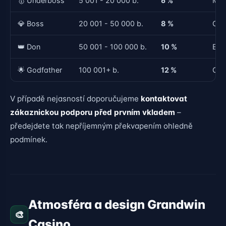
🥇 Underboss
5 001 - 20 000 b.
6 %
Měs
💎 Boss
20 001 - 50 000 b.
8 %
Cas
👑 Don
50 001 - 100 000 b.
10 %
Exkl
🌟 Godfather
100 001+ b.
12 %
Cus
V případě nejasností doporučujeme
kontaktovat
zákaznickou podporu před prvním vkladem
–
předejdete tak nepříjemným překvapením ohledně
podmínek.
Atmosféra a design Grandwin
🎨
Casino