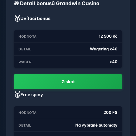
🎁 Detail bonusů Grandwin Casino
🥇
Uvítací bonus
12 500 Kč
HODNOTA
Wagering x40
DETAIL
x40
WAGER
Získat
🥈
Free spiny
200 FS
HODNOTA
Na vybrané automaty
DETAIL