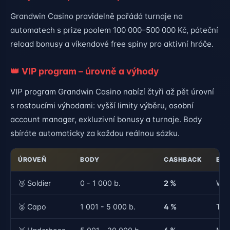
Grandwin Casino pravidelně pořádá turnaje na
automatech s prize poolem 100 000–500 000 Kč, páteční
reload bonusy a víkendové free spiny pro aktivní hráče.
👑 VIP program – úrovně a výhody
VIP program Grandwin Casino nabízí čtyři až pět úrovní
s rostoucími výhodami: vyšší limity výběru, osobní
account manager, exkluzivní bonusy a turnaje. Body
sbíráte automaticky za každou reálnou sázku.
ÚROVEŇ
BODY
CASHBACK
BO
🥉 Soldier
0 - 1 000 b.
2 %
Wel
🥈 Capo
1 001 - 5 000 b.
4 %
Týd