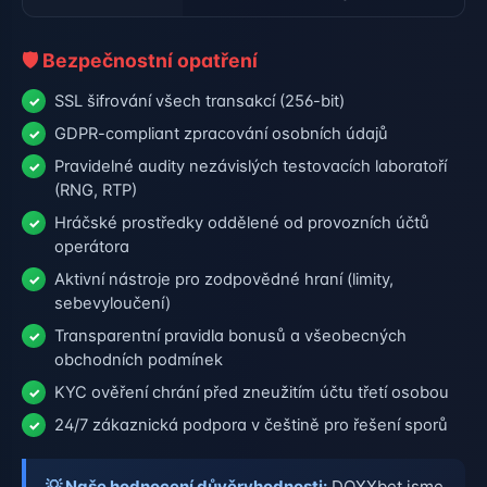
🛡️ Bezpečnostní opatření
SSL šifrování všech transakcí (256-bit)
GDPR-compliant zpracování osobních údajů
Pravidelné audity nezávislých testovacích laboratoří
(RNG, RTP)
Hráčské prostředky oddělené od provozních účtů
operátora
Aktivní nástroje pro zodpovědné hraní (limity,
sebevyloučení)
Transparentní pravidla bonusů a všeobecných
obchodních podmínek
KYC ověření chrání před zneužitím účtu třetí osobou
24/7 zákaznická podpora v češtině pro řešení sporů
💡 Naše hodnocení důvěryhodnosti:
DOXXbet jsme