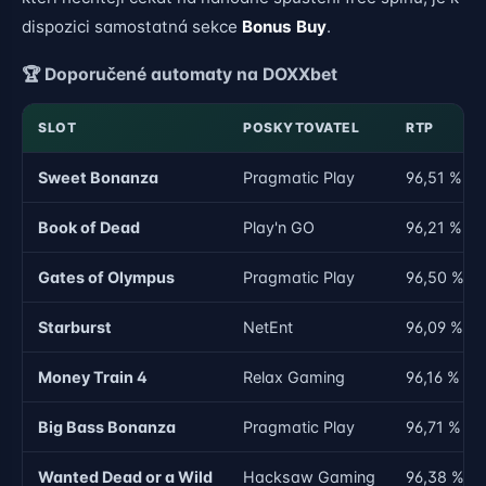
dispozici samostatná sekce
Bonus Buy
.
🏆 Doporučené automaty na DOXXbet
SLOT
POSKYTOVATEL
RTP
Sweet Bonanza
Pragmatic Play
96,51 %
Book of Dead
Play'n GO
96,21 %
Gates of Olympus
Pragmatic Play
96,50 %
Starburst
NetEnt
96,09 %
Money Train 4
Relax Gaming
96,16 %
Big Bass Bonanza
Pragmatic Play
96,71 %
Wanted Dead or a Wild
Hacksaw Gaming
96,38 %