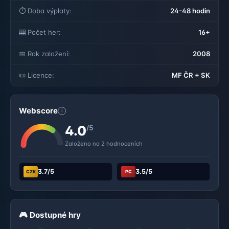
⏱️ Doba výplaty:
24-48 hodin
🎰 Počet her:
16+
📅 Rok založení:
2008
📜 Licence:
MF ČR + SK
Webscore
i
4.0
/5
Založeno na 2 hodnoceních
3.7/5
3.5/5
CZK
PC
🎮 Dostupné hry