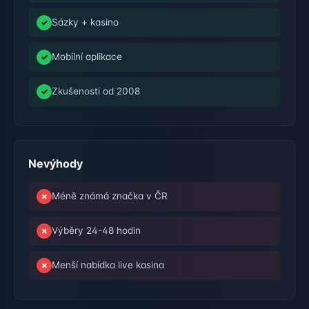
Sázky + kasino
✓
Mobilní aplikace
✓
Zkušenosti od 2008
✓
Nevýhody
Méně známá značka v ČR
✗
Výběry 24-48 hodin
✗
Menší nabídka live kasina
✗