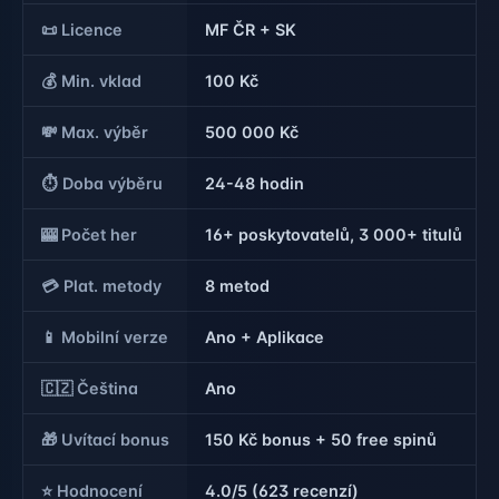
FAQ
❓
📜 Licence
MF ČR + SK
💰 Min. vklad
100 Kč
💸 Max. výběr
500 000 Kč
⏱️ Doba výběru
24-48 hodin
🎰 Počet her
16+ poskytovatelů, 3 000+ titulů
💳 Plat. metody
8 metod
📱 Mobilní verze
Ano + Aplikace
🇨🇿 Čeština
Ano
🎁 Uvítací bonus
150 Kč bonus + 50 free spinů
⭐ Hodnocení
4.0/5 (623 recenzí)