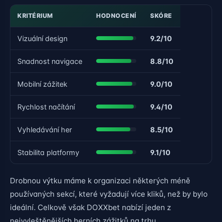
KRITÉRIUM
HODNOCENÍ
SKÓRE
Vizuální design
9.2/10
Snadnost navigace
8.8/10
Mobilní zážitek
9.0/10
Rychlost načítání
9.4/10
Vyhledávání her
8.5/10
Stabilita platformy
9.1/10
Drobnou výtku máme k organizaci některých méně
používaných sekcí, které vyžadují více kliků, než by bylo
ideální. Celkově však DOXXbet nabízí jeden z
nejvyleštěnějších herních zážitků na trhu.