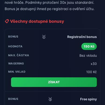
nové hráče. Podmínky protočení 30x jsou standardní.
Bonus je dostupný ihned po registraci a ověření účtu.
📋 Všechny dostupné bonusy
🥇
Registrační bonus
150 Kč
Bez vkladu
x30
100 Kč
ZÍSKAT
🥈
Free spiny