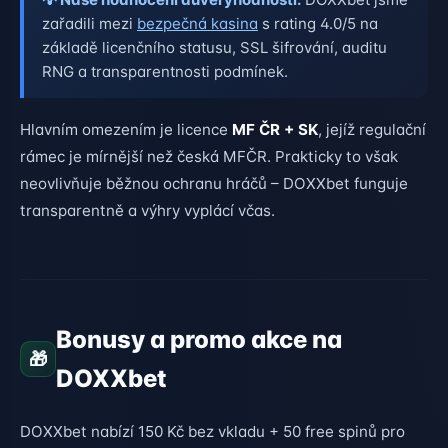
zařadili mezi
bezpečná kasina
s rating 4.0/5 na
základě licenčního statusu, SSL šifrování, auditu
RNG a transparentnosti podmínek.
Hlavním omezením je licence
MF ČR + SK
, jejíž regulační
rámec je mírnější než česká MFČR. Prakticky to však
neovlivňuje běžnou ochranu hráčů – DOXXbet funguje
transparentně a výhry vyplácí včas.
Bonusy a promo akce na
🎁
DOXXbet
DOXXbet nabízí 150 Kč bez vkladu + 50 free spinů pro