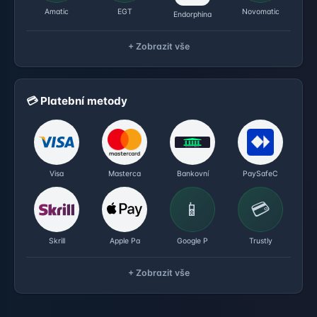
Amatic
EGT
Novomatic
Endorphina
+ Zobrazit vše
💳 Platební metody
Visa
Masterca
Bankovní
PaySafeC
📱
💳
Skrill
Apple Pa
Google P
Trustly
+ Zobrazit vše