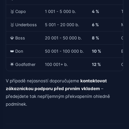
🥈 Capo
1 001 - 5 000 b.
4 %
Týd
🥇 Underboss
5 001 - 20 000 b.
6 %
Měs
💎 Boss
20 001 - 50 000 b.
8 %
Cas
👑 Don
50 001 - 100 000 b.
10 %
Exkl
🌟 Godfather
100 001+ b.
12 %
Cus
V případě nejasností doporučujeme
kontaktovat
zákaznickou podporu před prvním vkladem
–
předejdete tak nepříjemným překvapením ohledně
podmínek.