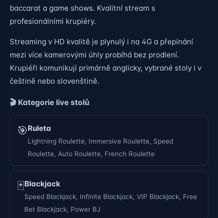
baccarat a game shows. Kvalitní stream s
profesionálními krupiéry.
Streaming v HD kvalitě je plynulý i na 4G a přepínání
mezi více kamerovými úhly probíhá bez prodlení.
Krupiéři komunikují primárně anglicky, vybrané stoly i v
češtině nebo slovenštině.
🎬 Kategorie live stolů
🎯
Ruleta
Lightning Roulette, Immersive Roulette, Speed
Roulette, Auto Roulette, French Roulette
🃏
Blackjack
Speed Blackjack, Infinite Blackjack, VIP Blackjack, Free
Bet Blackjack, Power BJ