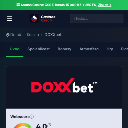
🎰 Smash Casino: 300% bonus 15 000 Kč + 250 FS,
Získat →
☰
🏠
Domů
Kasina
DOXXbet
›
›
Úvod
Spolehlivost
Bonusy
Atmosféra
Hry
Pla
Webscore
i
4.0
/5