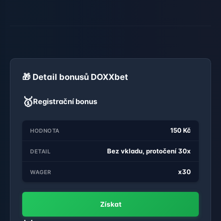
🎁 Detail bonusů DOXXbet
🥇
Registrační bonus
150 Kč
HODNOTA
Bez vkladu, protočení 30x
DETAIL
x30
WAGER
Získat