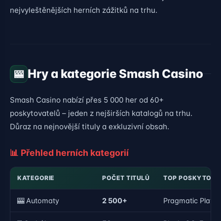
nejvyleštěnějších herních zážitků na trhu.
Hry a kategorie Smash Casino
🎰
Smash Casino nabízí přes 5 000 her od 60+
poskytovatelů – jeden z nejširších katalogů na trhu.
Důraz na nejnovější tituly a exkluzivní obsah.
📊 Přehled herních kategorií
KATEGORIE
POČET TITULŮ
TOP POSKYTOVA
🎰 Automaty
2 500+
Pragmatic Play, 