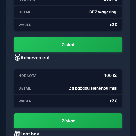
BEZ wagering!
DETAIL
x30
WAGER
Získat
🥉
Achievement
100 Kč
HODNOTA
Za každou splněnou misi
DETAIL
x30
WAGER
Získat
🎁
Loot box