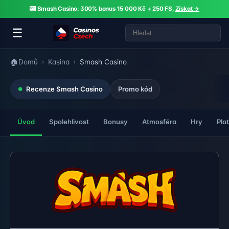
🎰 Smash Casino: 300% bonus 15 000 Kč + 250 FS,
Získat →
☰
🏠
Domů
Kasina
Smash Casino
›
›
Recenze Smash Casino
Promo kód
Úvod
Spolehlivost
Bonusy
Atmosféra
Hry
Pla