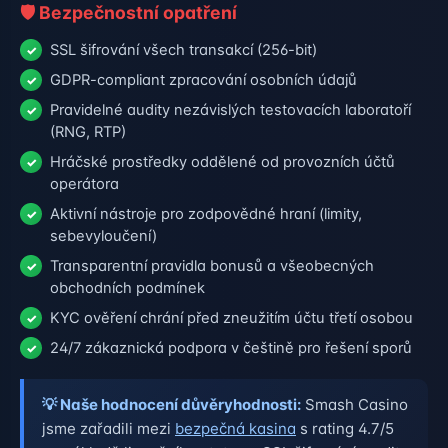
🛡️ Bezpečnostní opatření
SSL šifrování všech transakcí (256-bit)
GDPR-compliant zpracování osobních údajů
Pravidelné audity nezávislých testovacích laboratoří
(RNG, RTP)
Hráčské prostředky oddělené od provozních účtů
operátora
Aktivní nástroje pro zodpovědné hraní (limity,
sebevyloučení)
Transparentní pravidla bonusů a všeobecných
obchodních podmínek
KYC ověření chrání před zneužitím účtu třetí osobou
24/7 zákaznická podpora v češtině pro řešení sporů
💡 Naše hodnocení důvěryhodnosti:
Smash Casino
jsme zařadili mezi
bezpečná kasina
s rating 4.7/5