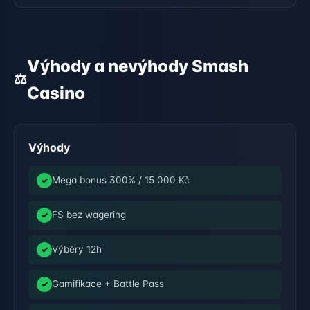
Výhody a nevýhody Smash
⚖️
Casino
Výhody
Mega bonus 300% / 15 000 Kč
✓
FS bez wagering
✓
Výběry 12h
✓
Gamifikace + Battle Pass
✓