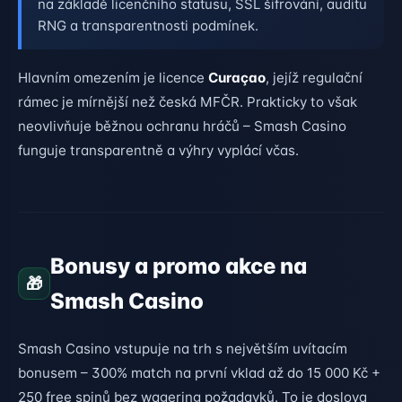
na základě licenčního statusu, SSL šifrování, auditu
RNG a transparentnosti podmínek.
Hlavním omezením je licence
Curaçao
, jejíž regulační
rámec je mírnější než česká MFČR. Prakticky to však
neovlivňuje běžnou ochranu hráčů – Smash Casino
funguje transparentně a výhry vyplácí včas.
Bonusy a promo akce na
🎁
Smash Casino
Smash Casino vstupuje na trh s největším uvítacím
bonusem – 300% match na první vklad až do 15 000 Kč +
250 free spinů bez wagering požadavků. To je doslova