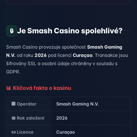
Spolehlivost
🔒
Bonusy
🎁
Je Smash Casino spolehlivé?
🔒
Design
🎨
Smash Casino provozuje společnost
Smash Gaming
Hry
🎰
N.V.
od roku
2026
pod licencí
Curaçao
. Transakce jsou
šifrovány SSL a osobní údaje chráněny v souladu s
Platby
💳
GDPR.
Poskytovatelé
🏢
📊 Klíčová fakta o kasinu
Registrace
📝
🏢 Operátor
Smash Gaming N.V.
Podpora
💬
📅 Rok založení
2026
FAQ
❓
📜 Licence
Curaçao