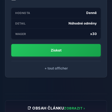
Denně
HODNOTA
Náhodné odměny
DETAIL
x30
WAGER
Získat
+ tout afficher
📑 OBSAH ČLÁNKU
ZOBRAZIT ›