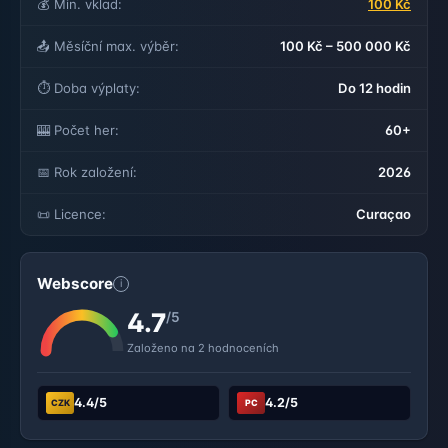
💰 Min. vklad:
100 Kč
📤 Měsíční max. výběr:
100 Kč – 500 000 Kč
⏱️ Doba výplaty:
Do 12 hodin
🎰 Počet her:
60+
📅 Rok založení:
2026
📜 Licence:
Curaçao
Webscore
i
4.7
/5
Založeno na 2 hodnoceních
4.4/5
4.2/5
CZK
PC