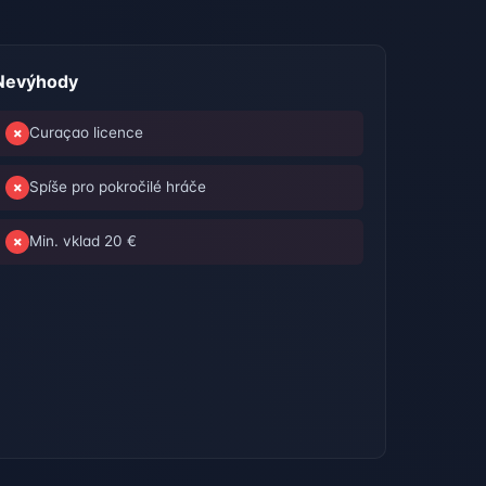
Nevýhody
Curaçao licence
✗
Spíše pro pokročilé hráče
✗
Min. vklad 20 €
✗