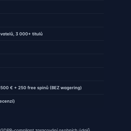
vatelů, 3 000+ titulů
500 € + 250 free spinů (BEZ wagering)
recenzí)
GDPR-compliant zpracování osobních údajů