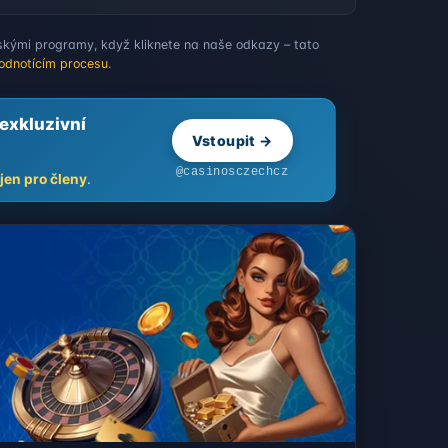
kými programy, když kliknete na naše odkazy – tato
odnotícím procesu
.
exkluzivní
Vstoupit →
@casinosczechcz
jen pro členy
.