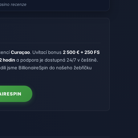
kasino recenze
icencí
Curaçao
. Uvítací bonus
2 500 € + 250 FS
2 hodin
a podpora je dostupná 24/7 v češtině.
ili jsme BillionaireSpin do našeho žebříčku
AIRESPIN