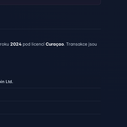
 roku
2024
pod licencí
Curaçao
. Transakce jsou
in Ltd.