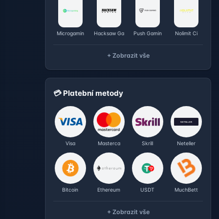
Microgamin
Hacksaw Ga
Push Gamin
Nolimit Ci
+ Zobrazit vše
💳 Platební metody
Visa
Masterca
Skrill
Neteller
Bitcoin
Ethereum
USDT
MuchBett
+ Zobrazit vše