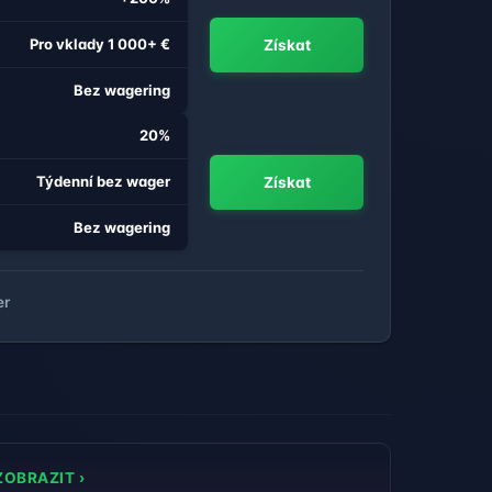
Pro vklady 1 000+ €
Získat
Bez wagering
20%
Týdenní bez wager
Získat
Bez wagering
er
ZOBRAZIT ›