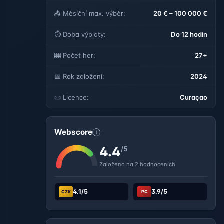
📤 Měsíční max. výběr:
20 € – 100 000 €
⏱️ Doba výplaty:
Do 12 hodin
🎰 Počet her:
27+
📅 Rok založení:
2024
📜 Licence:
Curaçao
Webscore
i
4.4
/5
Založeno na 2 hodnoceních
4.1/5
3.9/5
CZK
PC