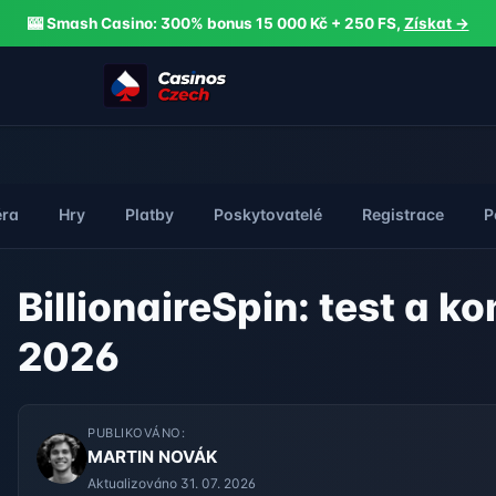
🎰 Smash Casino: 300% bonus 15 000 Kč + 250 FS,
Získat →
éra
Hry
Platby
Poskytovatelé
Registrace
P
BillionaireSpin: test a k
2026
PUBLIKOVÁNO:
MARTIN NOVÁK
Aktualizováno 31. 07. 2026