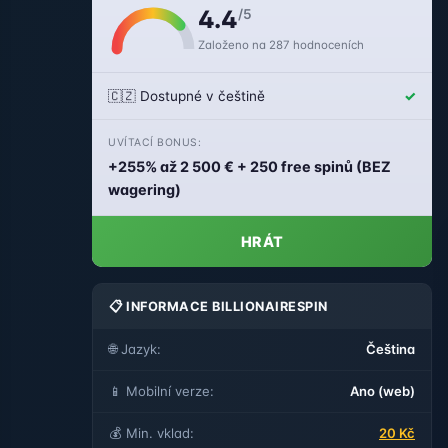
4.4
/5
Založeno na 287 hodnoceních
🇨🇿 Dostupné v češtině
✓
UVÍTACÍ BONUS:
+255% až 2 500 € + 250 free spinů (BEZ
wagering)
HRÁT
📋 INFORMACE BILLIONAIRESPIN
🌐 Jazyk:
Čeština
📱 Mobilní verze:
Ano (web)
💰 Min. vklad:
20 Kč