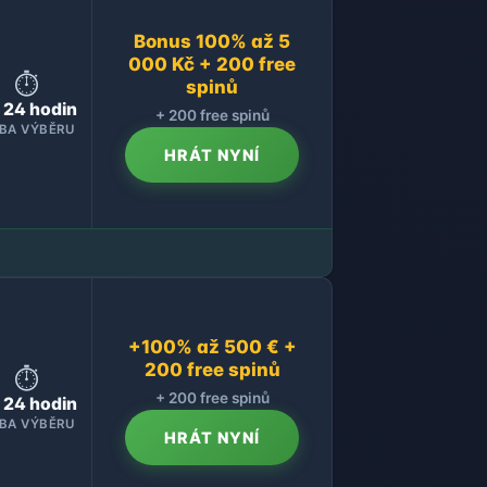
Bonus 100% až 5
000 Kč + 200 free
⏱️
spinů
 24 hodin
+ 200 free spinů
BA VÝBĚRU
HRÁT NYNÍ
+100% až 500 € +
200 free spinů
⏱️
+ 200 free spinů
 24 hodin
BA VÝBĚRU
HRÁT NYNÍ