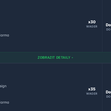
x30
Do
WAGER
DO
zdarma
ZOBRAZIT DETAILY
sign
x35
Do
WAGER
DO
zdarma