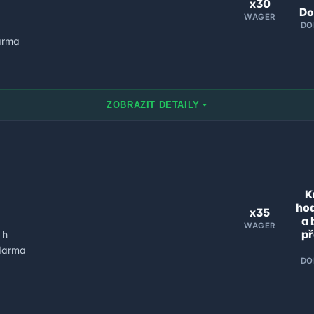
x30
Do
WAGER
DO
arma
ZOBRAZIT DETAILY
K
hod
x35
a 
WAGER
př
 h
zdarma
DO