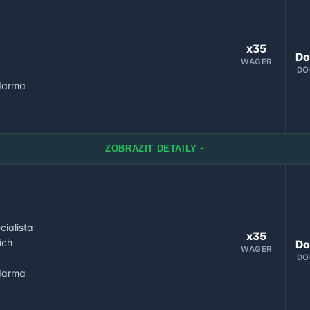
x35
Do
WAGER
DO
zdarma
ZOBRAZIT DETAILY
ialista
x35
ích
Do
WAGER
DO
zdarma