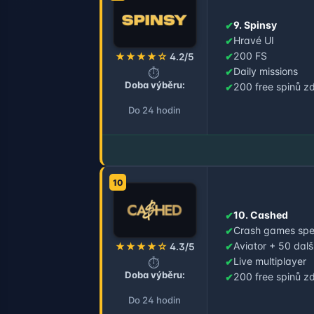
9. Spinsy
✔
Hravé UI
✔
200 FS
✔
★★★★☆
4.2/5
Daily missions
✔
⏱️
Doba výběru:
200 free spinů 
✔
Do 24 hodin
10
10. Cashed
✔
Crash games spec
✔
Aviator + 50 dalš
✔
★★★★☆
4.3/5
Live multiplayer
✔
⏱️
Doba výběru:
200 free spinů 
✔
Do 24 hodin