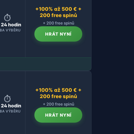
+100% až 500 € +
200 free spinů
⏱️
+ 200 free spinů
 24 hodin
BA VÝBĚRU
HRÁT NYNÍ
+100% až 500 € +
200 free spinů
⏱️
+ 200 free spinů
 24 hodin
BA VÝBĚRU
HRÁT NYNÍ