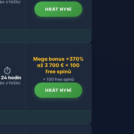
BA VÝBĚRU
HRÁT NYNÍ
Mega bonus +370%
až 3 700 € + 100
⏱️
free spinů
 24 hodin
+ 100 free spinů
BA VÝBĚRU
HRÁT NYNÍ