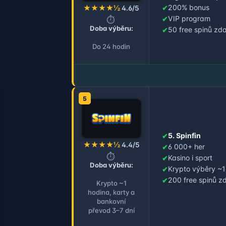
200% bonus
✔
★★★★½
4.6/5
VIP program
✔
⏱️
Doba výběru:
50 free spinů zd
✔
Do 24 hodin
5
5. Spinfin
✔
★★★★½
4.4/5
6 000+ her
✔
⏱️
Kasino i sport
✔
Doba výběru:
Krypto výběry ~1
✔
200 free spinů 
✔
Krypto ~1
hodina, karty a
bankovní
převod 3–7 dní