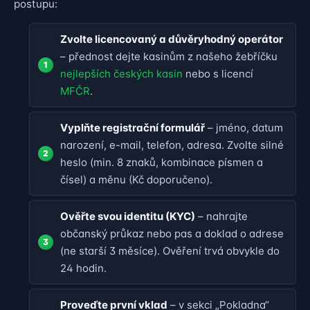
postupu:
Zvolte licencovaný a důvěryhodný operátor
– přednost dejte kasinům z našeho žebříčku
nejlepších českých kasin
nebo s licencí
MFČR
.
Vyplňte registrační formulář
– jméno, datum
narození, e-mail, telefon, adresa. Zvolte silné
heslo (min. 8 znaků, kombinace písmen a
čísel) a měnu (Kč doporučeno).
Ověřte svou identitu (KYC)
– nahrajte
občanský průkaz nebo pas a doklad o adrese
(ne starší 3 měsíce). Ověření trvá obvykle do
24 hodin.
Proveďte první vklad
– v sekci „Pokladna“