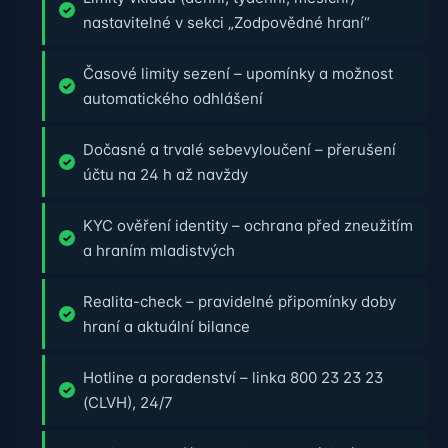
nastavitelné v sekci „Zodpovědné hraní“
Časové limity sezení – upomínky a možnost
automatického odhlášení
Dočasné a trvalé sebevyloučení – přerušení
účtu na 24 h až navždy
KYC ověření identity – ochrana před zneužitím
a hraním mladistvých
Realita-check – pravidelné připomínky doby
hraní a aktuální bilance
Hotline a poradenství – linka 800 23 23 23
(CLVH), 24/7