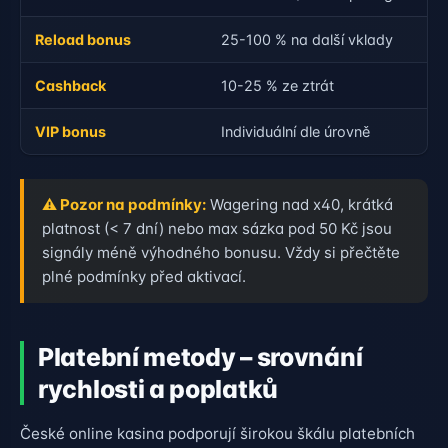
Reload bonus
25-100 % na další vklady
Cashback
10-25 % ze ztrát
VIP bonus
Individuální dle úrovně
⚠️ Pozor na podmínky:
Wagering nad x40, krátká
platnost (< 7 dní) nebo max sázka pod 50 Kč jsou
signály méně výhodného bonusu. Vždy si přečtěte
plné podmínky před aktivací.
Platební metody – srovnání
rychlosti a poplatků
České online kasina podporují širokou škálu platebních