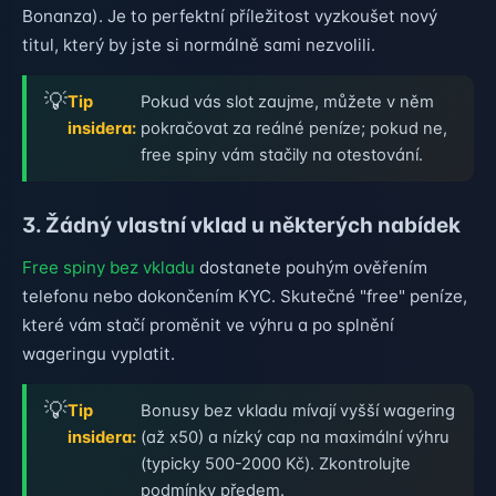
Bonanza). Je to perfektní příležitost vyzkoušet nový
titul, který by jste si normálně sami nezvolili.
💡
Tip
Pokud vás slot zaujme, můžete v něm
insidera:
pokračovat za reálné peníze; pokud ne,
free spiny vám stačily na otestování.
3. Žádný vlastní vklad u některých nabídek
Free spiny bez vkladu
dostanete pouhým ověřením
telefonu nebo dokončením KYC. Skutečné "free" peníze,
které vám stačí proměnit ve výhru a po splnění
wageringu vyplatit.
💡
Tip
Bonusy bez vkladu mívají vyšší wagering
insidera:
(až x50) a nízký cap na maximální výhru
(typicky 500-2000 Kč). Zkontrolujte
podmínky předem.