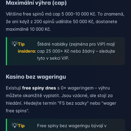
Maximální výhra (cap)
Většina free spinů má cap 5 000-10 000 Kč. To znamená,
že ani když z 200 spinů uděláte 50 000 Kč, dostanete
maximálně 10 000 Kč.
💡
Tip
Štědré nabídky (zejména pro VIP) mají
insidera:
cap 25 000+ Kč nebo žádný – sledujte
tyto v sekci VIP.
Kasino bez wageringu
Existují
free spiny dnes
s 0× wageringem – výhru
můžete okamžitě vyplatit. Jsou vzácné, ale stojí za
hledání. Hledejte termín "FS bez sazky" nebo "wager
free spins".
💡
Tip
Free spiny bez wageringu bývají v