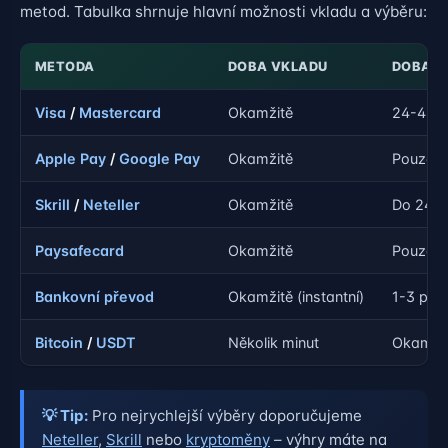
metod. Tabulka shrnuje hlavní možnosti vkladu a výběru:
METODA
DOBA VKLADU
DOBA V
Visa
/
Mastercard
Okamžitě
24-48 h
Apple Pay
/
Google Pay
Okamžitě
Pouze v
Skrill
/
Neteller
Okamžitě
Do 24 h
Paysafecard
Okamžitě
Pouze v
Bankovní převod
Okamžitě (instantní)
1-3 prac
Bitcoin
/
USDT
Několik minut
Okamži
💡 Tip:
Pro nejrychlejší výběry doporučujeme
Neteller
,
Skrill
nebo
kryptoměny
– výhry máte na