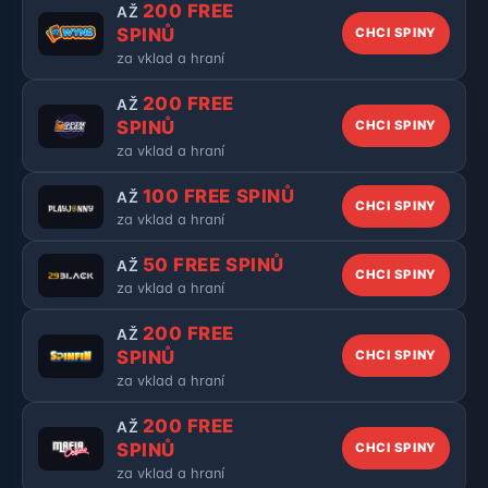
200 FREE
AŽ
SPINŮ
CHCI SPINY
za vklad a hraní
200 FREE
AŽ
SPINŮ
CHCI SPINY
za vklad a hraní
100 FREE SPINŮ
AŽ
CHCI SPINY
za vklad a hraní
50 FREE SPINŮ
AŽ
CHCI SPINY
za vklad a hraní
200 FREE
AŽ
SPINŮ
CHCI SPINY
za vklad a hraní
200 FREE
AŽ
SPINŮ
CHCI SPINY
za vklad a hraní