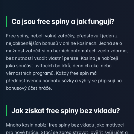
Free spiny
🌀
Free spiny
🌀
Co jsou free spiny a jak fungují?
Denní přehled
🌀
Free spiny, neboli volné zatáčky, představují jeden z
Tipy maximální
🌀
nejoblíbenějších bonusů v online kasinech. Jedná se o
možnost zatočit si na herních automatech zcela zdarma,
Hrát free
🌀
bez nutnosti vsadit vlastní peníze. Kasina je nabízejí
jako součást uvítacích balíčků, denních akcí nebo
Dát pozor
🌀
věrnostních programů. Každý free spin má
přednastavenou hodnotu sázky a výhry se připisují na
Free spiny
🌀
bonusový účet hráče.
Vybrat nejlepší
🌀
Typy bonusů
🌀
Jak získat free spiny bez vkladu?
Platby
💳
Mnoho kasin nabízí free spiny bez vkladu jako motivaci
pro nové hráče. Stačí se zaregistrovat, ověřit svůj účet a