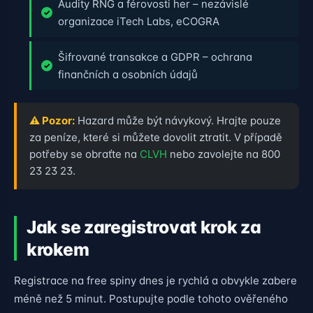
Audity RNG a férovosti her – nezávislé
organizace iTech Labs, eCOGRA
Šifrované transakce a GDPR – ochrana
finančních a osobních údajů
⚠️ Pozor:
Hazard může být návykový. Hrajte pouze
za peníze, které si můžete dovolit ztratit. V případě
potřeby se obraťte na
CLVH
nebo zavolejte na 800
23 23 23.
Jak se zaregistrovat krok za
krokem
Registrace na free spiny dnes je rychlá a obvykle zabere
méně než 5 minut. Postupujte podle tohoto ověřeného