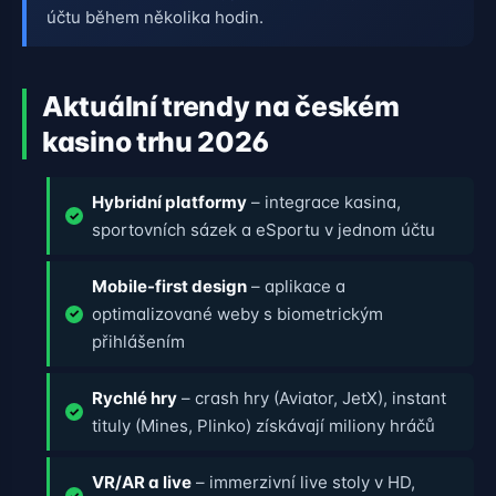
účtu během několika hodin.
Aktuální trendy na českém
kasino trhu 2026
Hybridní platformy
– integrace kasina,
sportovních sázek a eSportu v jednom účtu
Mobile-first design
– aplikace a
optimalizované weby s biometrickým
přihlášením
Rychlé hry
– crash hry (Aviator, JetX), instant
tituly (Mines, Plinko) získávají miliony hráčů
VR/AR a live
– immerzivní live stoly v HD,