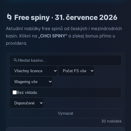
🌀 Free spiny · 31. července 2026
Aktuální nabídky free spinů od českých i mezinárodních
kasin. Klikni na
„CHCI SPINY"
a získej bonus přímo u
providera.
Bez vkladu
Vymazat
30 nabídek