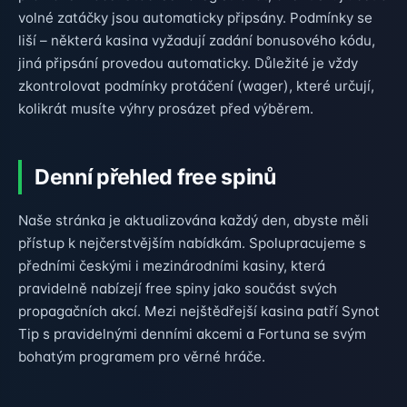
Trendy
🚀
volné zatáčky jsou automaticky připsány. Podmínky se
liší – některá kasina vyžadují zadání bonusového kódu,
Hraj zodpovědně
🤝
jiná připsání provedou automaticky. Důležité je vždy
Registrace
📝
zkontrolovat podmínky protáčení (wager), které určují,
kolikrát musíte výhry prosázet před výběrem.
Poznat spolehlivé
🌀
Verdikt
🏁
Denní přehled free spinů
Naše stránka je aktualizována každý den, abyste měli
přístup k nejčerstvějším nabídkám. Spolupracujeme s
předními českými i mezinárodními kasiny, která
pravidelně nabízejí free spiny jako součást svých
propagačních akcí. Mezi nejštědřejší kasina patří Synot
Tip s pravidelnými denními akcemi a Fortuna se svým
bohatým programem pro věrné hráče.