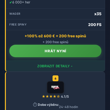
6 000+ her
✔
x35
WAGER
200 FS
FREE SPINY
+100% až 600 € + 200 free spinů
+ 200 free spinů
HRÁT NYNÍ
ZOBRAZIT DETAILY
6
★★★★☆
4.1/5
⏱️
Doba výběru:
24-48 hodin