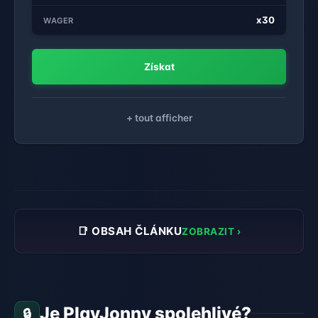
x30
WAGER
Získat
+ tout afficher
📑 OBSAH ČLÁNKU
ZOBRAZIT ›
Spolehlivost
🔒
Bonusy
🎁
Je PlayJonny spolehlivé?
🔒