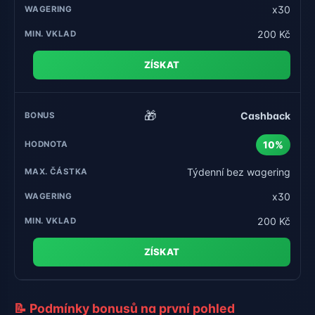
x30
200 Kč
ZÍSKAT
🎁
Cashback
10%
Týdenní bez wagering
x30
200 Kč
ZÍSKAT
📝 Podmínky bonusů na první pohled