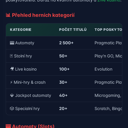
📊 Přehled herních kategorií
KATEGORIE
POČET TITULŮ
TOP POSKYTOVA
🎰 Automaty
2 500+
Pragmatic Play, 
🃏 Stolní hry
50+
Play'n GO, Micr
🎥 Live kasino
100+
Evolution
⚡ Mini-hry & crash
30+
Pragmatic Play
💎 Jackpot automaty
40+
Microgaming, Ne
🎲 Specialní hry
20+
Scratch, Bingo, 
🎰 Automaty (Slots)