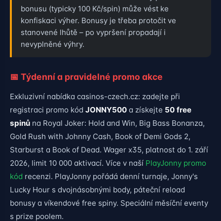
bonusu (typicky 100 Kč/spin) může vést ke
konfiskaci výher. Bonusy je třeba protočit ve
stanovené lhůtě – po vypršení propadají i
nevyplněné výhry.
📅 Týdenní a pravidelné promo akce
Exkluzivní nabídka casinos-czech.cz: zadejte při
registraci promo kód
JONNY500
a získejte
50 free
spinů
na Royal Joker: Hold and Win, Big Bass Bonanza,
Gold Rush with Johnny Cash, Book of Demi Gods 2,
Starburst a Book of Dead. Wager x35, platnost do 1. září
2026, limit 10 000 aktivací. Více v naší
PlayJonny promo
kód
recenzi. PlayJonny pořádá denní turnaje, Jonny's
Lucky Hour s dvojnásobnými body, páteční reload
bonusy a víkendové free spiny. Speciální měsíční eventy
s prize poolem.