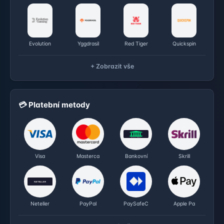
Evolution
Yggdrasil
Red Tiger
Quickspin
+ Zobrazit vše
💳 Platební metody
Visa
Masterca
Bankovní
Skrill
Neteller
PayPal
PaySafeC
Apple Pa