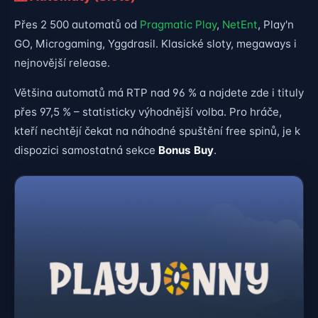
Přes 2 500 automatů od
Pragmatic Play
,
NetEnt
, Play'n
GO, Microgaming, Yggdrasil. Klasické sloty, megaways i
nejnovější release.
Většina automatů má RTP nad 96 % a najdete zde i tituly
přes 97,5 % – statisticky výhodnější volba. Pro hráče,
kteří nechtějí čekat na náhodné spuštění free spinů, je k
dispozici samostatná sekce
Bonus Buy
.