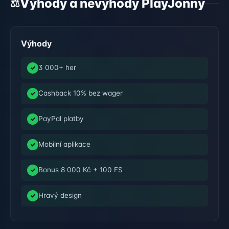
Výhody a nevýhody PlayJonny
⚖️
Výhody
3 000+ her
✓
Cashback 10% bez wager
✓
PayPal platby
✓
Mobilní aplikace
✓
Bonus 8 000 Kč + 100 FS
✓
Hravý design
✓