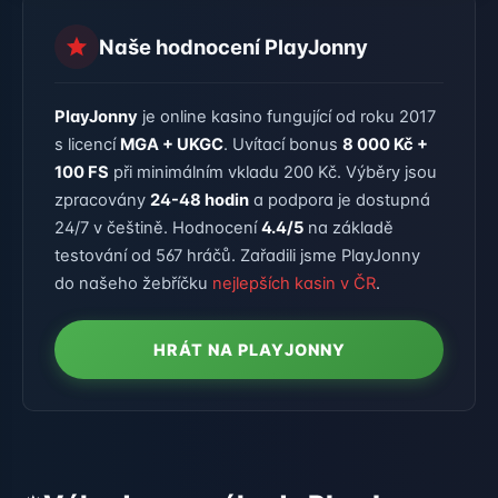
Naše hodnocení PlayJonny
PlayJonny
je online kasino fungující od roku 2017
s licencí
MGA + UKGC
. Uvítací bonus
8 000 Kč +
100 FS
při minimálním vkladu 200 Kč. Výběry jsou
zpracovány
24-48 hodin
a podpora je dostupná
24/7 v češtině. Hodnocení
4.4/5
na základě
testování od 567 hráčů. Zařadili jsme PlayJonny
do našeho žebříčku
nejlepších kasin v ČR
.
HRÁT NA PLAYJONNY