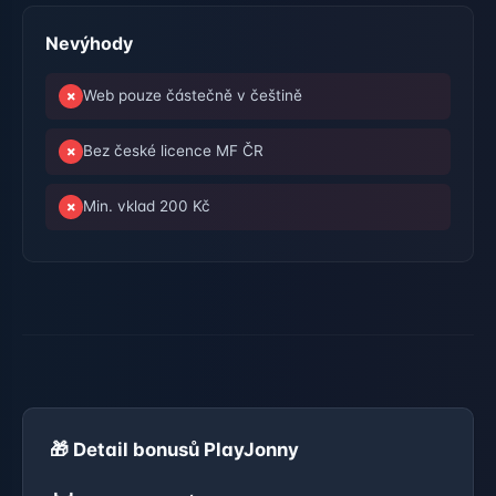
Nevýhody
Web pouze částečně v češtině
✗
Bez české licence MF ČR
✗
Min. vklad 200 Kč
✗
🎁 Detail bonusů PlayJonny