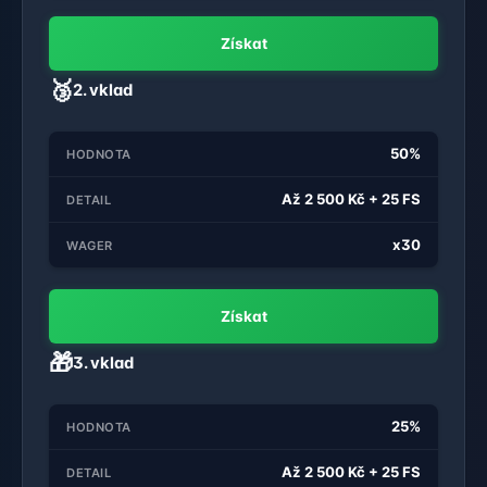
Získat
🥉
2. vklad
50%
HODNOTA
Až 2 500 Kč + 25 FS
DETAIL
x30
WAGER
Získat
🎁
3. vklad
25%
HODNOTA
Až 2 500 Kč + 25 FS
DETAIL