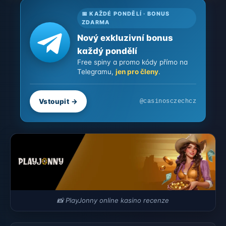
📅 KAŽDÉ PONDĚLÍ · BONUS
ZDARMA
Nový exkluzivní bonus
každý pondělí
Free spiny a promo kódy přímo na
Telegramu,
jen pro členy
.
Vstoupit →
@casinosczechcz
📸 PlayJonny online kasino recenze