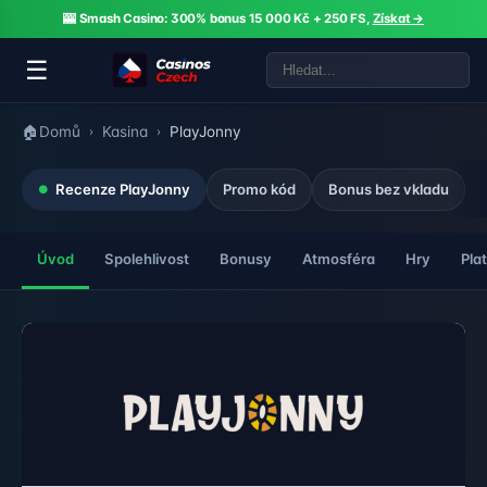
🎰 Smash Casino: 300% bonus 15 000 Kč + 250 FS,
Získat →
☰
🏠
Domů
Kasina
PlayJonny
›
›
Recenze PlayJonny
Promo kód
Bonus bez vkladu
Úvod
Spolehlivost
Bonusy
Atmosféra
Hry
Pla