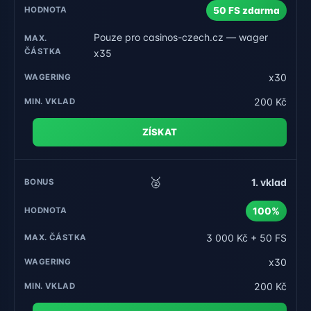
50 FS zdarma
Pouze pro casinos-czech.cz — wager
x35
x30
200 Kč
ZÍSKAT
🥈
1. vklad
100%
3 000 Kč + 50 FS
x30
200 Kč