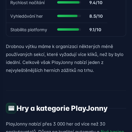
Rychlost načítání
9.4/10
Vyhledávání her
8.5/10
Stabilita platformy
9.1/10
Drobnou výtku máme k organizaci některých méně
používaných sekcí, které vyžadují více kliků, než by bylo
ideální. Celkově však PlayJonny nabízí jeden z
nejvyleštěnějších herních zážitků na trhu.
Hry a kategorie PlayJonny
🎰
PlayJonny nabízí přes 3 000 her od více než 30
poskytovatelů. Důraz na kvalitní automaty a
živé kasino
.