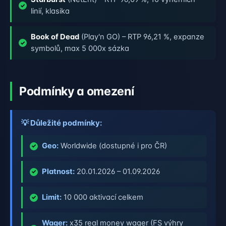
linií, klasika
Book of Dead
(Play'n GO) – RTP 96,21 %, expanze
symbolů, max 5 000x sázka
Podmínky a omezení
💡 Důležité podmínky:
Geo:
Worldwide (dostupné i pro ČR)
Platnost:
20.01.2026 – 01.09.2026
Limit:
10 000 aktivací celkem
Wager:
x35 real money wager (FS výhry