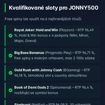
Kvalifikované sloty pro JONNY500
Free spiny lze využít na 6 nejhranějších titulů:
Royal Joker: Hold and Win
(Playson) – RTP 96,49
%, Hold & Win bonus s 4 jackpoty (Mini, Minor,
Major, Grand)
Big Bass Bonanza
(Pragmatic Play) – RTP 96,71 %,
free spiny s mokrým vrhlavem, max 2 100x sázka
Gold Rush with Johnny Cash
(BGaming) – RTP
96,18 %, tématický slot s country atmosférou
Book of Demi Gods 2
(Spinomenal) – RTP 96,4 %,
rozšiřující se symbol bonus
Starburst
(NetEnt) – RTP 96,09 %, 10 výherních