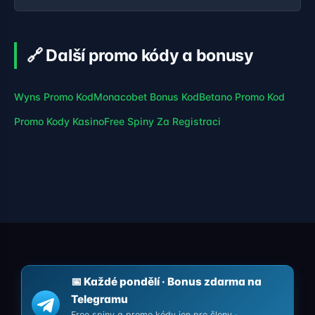
a nelze oba bonusy kumulovat. Po splnění wager z
x35 z hodnoty výher z free spinů (real money
JONNY500 můžete aktivovat welcome pack.
wager). Máte 30 dní na splnění. Maximální sázka
🔗 Další promo kódy a bonusy
během wagering: 50 Kč. Maximální výhra z FS: 5 000
Kč.
Wyns Promo Kod
Monacobet Bonus Kod
Betano Promo Kod
Promo Kody Kasino
Free Spiny Za Registraci
📅 Každé pondělí · Bonus zdarma na
Telegramu
Free spiny a promo kódy jen pro členy ·