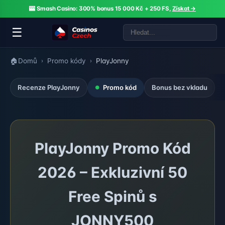
🎰 Smash Casino: 300% bonus 15 000 Kč + 250 FS,
Získat →
☰
🏠
Domů
Promo kódy
PlayJonny
›
›
Recenze PlayJonny
Promo kód
Bonus bez vkladu
PlayJonny Promo Kód
2026 – Exkluzivní 50
Free Spinů s
JONNY500