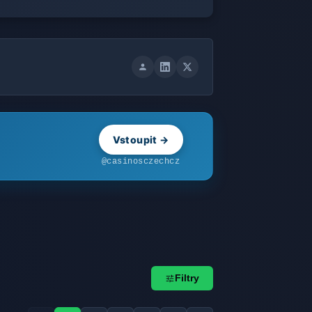
Vstoupit →
@casinosczechcz
Filtry