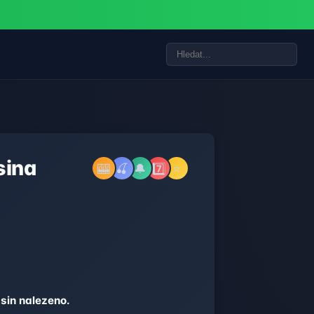
sina
🎰
🍒
🔔
7️⃣
⭐
sin nalezeno.