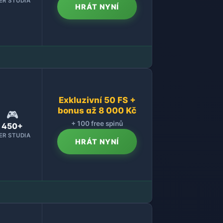
ER STUDIA
HRÁT NYNÍ
Exkluzivní 50 FS +
bonus až 8 000 Kč
🎮
+ 100 free spinů
450+
ER STUDIA
HRÁT NYNÍ