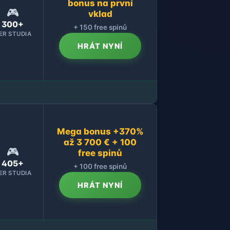
bonus na první
🎮
vklad
300+
+ 150 free spinů
ER STUDIA
HRÁT NYNÍ
Mega bonus +370%
až 3 700 € + 100
🎮
free spinů
405+
+ 100 free spinů
ER STUDIA
HRÁT NYNÍ