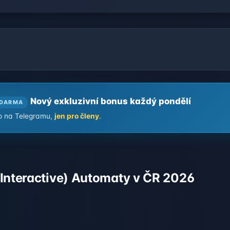
Nový exkluzivní bonus každý pondělí
ZDARMA
mo na Telegramu,
jen pro členy
.
Interactive) Automaty v ČR 2026