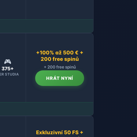
+100% až 500 € +
200 free spinů
🎮
+ 200 free spinů
375+
ER STUDIA
HRÁT NYNÍ
Exkluzivní 50 FS +