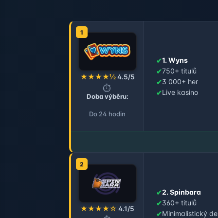
1
1. Wyns
✔
750+ titulů
✔
★★★★½
4.5/5
3 000+ her
✔
⏱️
Live kasino
✔
Doba výběru:
Do 24 hodin
2
2. Spinbara
✔
360+ titulů
✔
★★★★☆
4.1/5
Minimalistický de
✔