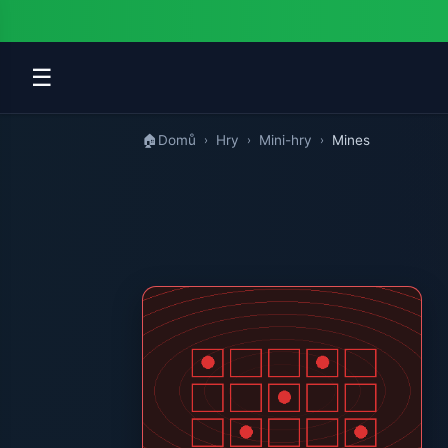
☰
🏠
Domů
Hry
Mini-hry
Mines
›
›
›