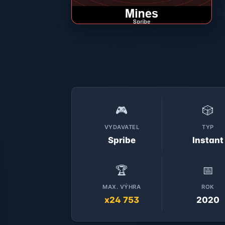
🎮
🎲
VYDAVATEL
TYP
Spribe
Instant
🏆
📅
MAX. VÝHRA
ROK
x24 753
2020