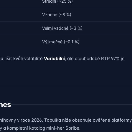
Střední (~25 %)
Vzácné (~8 %)
Velmi vzácné (~3 %)
Výjimečné (~0,1 %)
lišit kvůli volatilitě
Variabilní
, ale dlouhodobé RTP 97% je
ines
knihovny v roce 2026. Tabulka níže obsahuje ověřené platformy
ry a kompletní katalog mini-her Spribe.