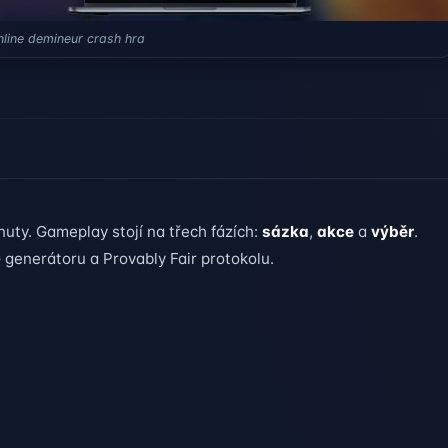
nline demineur crash hra
uty. Gameplay stojí na třech fázích:
sázka
,
akce
a
výběr
.
 generátoru a Provably Fair protokolu.