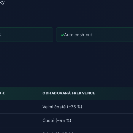
ky
5
Auto cash-out
0 €
ODHADOVANÁ FREKVENCE
Velmi časté (~75 %)
Časté (~45 %)