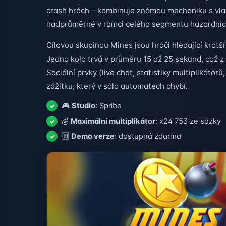
crash hrách – kombinuje známou mechaniku s vlas
nadprůměrné v rámci celého segmentu hazardníc
Cílovou skupinou Mines jsou hráči hledající kratší
Jedno kolo trvá v průměru 15 až 25 sekund, což z t
Sociální prvky (live chat, statistiky multiplikátor
zážitku, který v sólo automatech chybí.
🎮
Studio
: Spribe
💰
Maximální multiplikátor
: x24 753 ze sázky
🆓
Demo verze
: dostupná zdarma