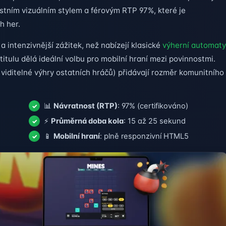
tním vizuálním stylem a férovým RTP 97%, které je
h her.
 a intenzivnější zážitek, než nabízejí klasické
výherní automaty
itulu dělá ideální volbu pro mobilní hraní mezi povinnostmi.
ů, viditelné výhry ostatních hráčů) přidávají rozměr komunitního
📊
Návratnost (RTP)
: 97% (certifikováno)
⚡
Průměrná doba kola
: 15 až 25 sekund
📱
Mobilní hraní
: plně responzivní HTML5