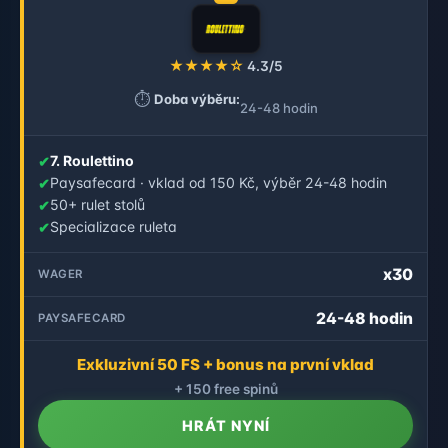
★★★★☆
4.3/5
⏱️
Doba výběru:
24-48 hodin
7. Roulettino
✔
Paysafecard · vklad od 150 Kč, výběr 24-48 hodin
✔
50+ rulet stolů
✔
Specializace ruleta
✔
x30
WAGER
24-48 hodin
PAYSAFECARD
Exkluzivní 50 FS + bonus na první vklad
+ 150 free spinů
HRÁT NYNÍ