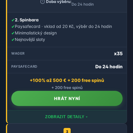
⏱️
Doba výběru:
Do 24 hodin
2. Spinbara
✔
Paysafecard · vklad od 20 Kč, výběr do 24 hodin
✔
Minimalistický design
✔
Nejnovější sloty
✔
x35
WAGER
Do 24 hodin
PAYSAFECARD
+100% až 500 € + 200 free spinů
+ 200 free spinů
HRÁT NYNÍ
ZOBRAZIT DETAILY
3