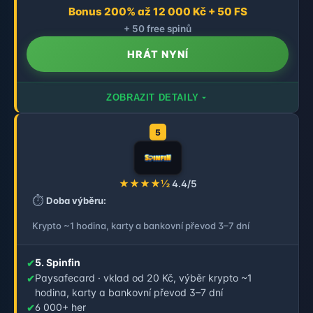
Bonus 200% až 12 000 Kč + 50 FS
+ 50 free spinů
HRÁT NYNÍ
ZOBRAZIT DETAILY
5
★★★★½
4.4/5
⏱️
Doba výběru:
Krypto ~1 hodina, karty a bankovní převod 3–7 dní
5. Spinfin
✔
Paysafecard · vklad od 20 Kč, výběr krypto ~1
✔
hodina, karty a bankovní převod 3–7 dní
6 000+ her
✔