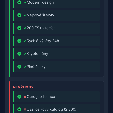
✓
Moderní design
✓
Nejnovější sloty
✓
200 FS uvítacích
✓
Rychlé výběry 24h
✓
Kryptoměny
✓
Plně česky
NEVÝHODY
✗
Curaçao licence
✗
Užší celkový katalog (2 800)