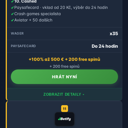
10. Cashed
✔
Paysafecard · vklad od 20 Kč, výběr do 24 hodin
✔
Crash games specialista
✔
Aviator + 50 dalších
✔
x35
WAGER
Do 24 hodin
PAYSAFECARD
+100% až 500 € + 200 free spinů
+ 200 free spinů
HRÁT NYNÍ
ZOBRAZIT DETAILY
11