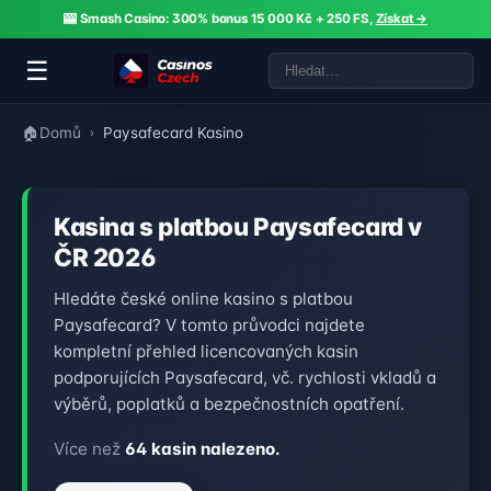
🎰 Smash Casino: 300% bonus 15 000 Kč + 250 FS,
Získat →
☰
🏠
Domů
Paysafecard Kasino
›
Kasina s platbou Paysafecard v
ČR 2026
Hledáte české online kasino s platbou
Paysafecard? V tomto průvodci najdete
kompletní přehled licencovaných kasin
podporujících Paysafecard, vč. rychlosti vkladů a
výběrů, poplatků a bezpečnostních opatření.
Více než
64 kasin nalezeno.