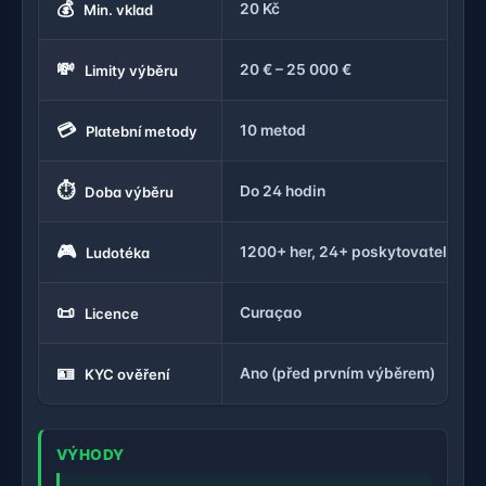
💰
20 Kč
Min. vklad
💸
20 € – 25 000 €
Limity výběru
💳
10 metod
Platební metody
⏱️
Do 24 hodin
Doba výběru
🎮
1200+ her, 24+ poskytovatelů
Ludotéka
📜
Curaçao
Licence
🪪
Ano (před prvním výběrem)
KYC ověření
VÝHODY