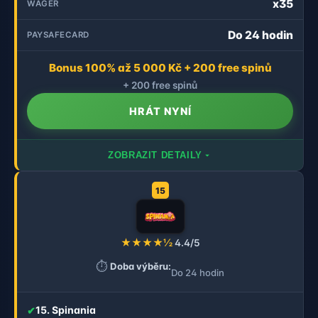
x35
WAGER
Do 24 hodin
PAYSAFECARD
Bonus 100% až 5 000 Kč + 200 free spinů
+ 200 free spinů
HRÁT NYNÍ
ZOBRAZIT DETAILY
15
★★★★½
4.4/5
⏱️
Doba výběru:
Do 24 hodin
15. Spinania
✔