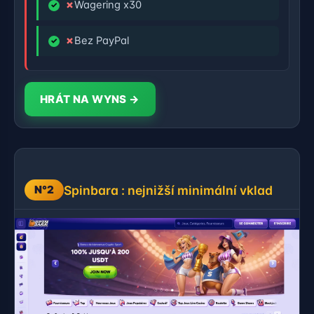
✗
Wagering x30
✗
Bez PayPal
HRÁT NA WYNS →
Spinbara : nejnižší minimální vklad
N°2