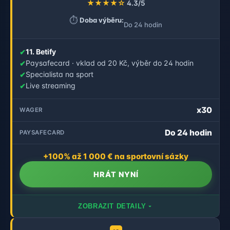
★★★★☆
4.3/5
⏱️
Doba výběru:
Do 24 hodin
11. Betify
✔
Paysafecard · vklad od 20 Kč, výběr do 24 hodin
✔
Specialista na sport
✔
Live streaming
✔
x30
WAGER
Do 24 hodin
PAYSAFECARD
+100% až 1 000 € na sportovní sázky
HRÁT NYNÍ
ZOBRAZIT DETAILY