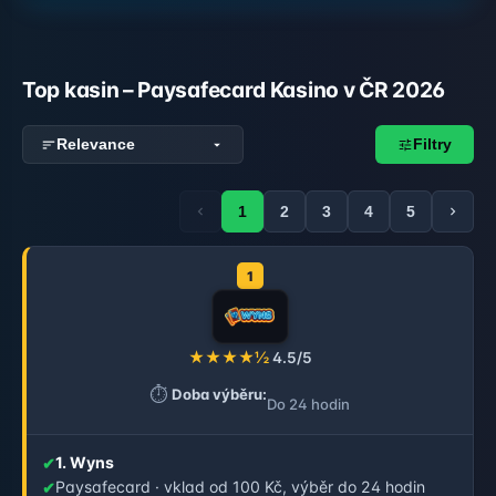
Top kasin – Paysafecard Kasino v ČR 2026
Relevance
Filtry
1
2
3
4
5
1
★★★★½
4.5/5
⏱️
Doba výběru:
Do 24 hodin
1. Wyns
✔
Paysafecard · vklad od 100 Kč, výběr do 24 hodin
✔