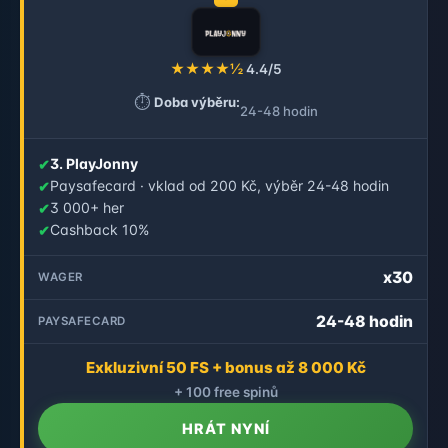
★★★★½
4.4/5
⏱️
Doba výběru:
24-48 hodin
3. PlayJonny
✔
Paysafecard · vklad od 200 Kč, výběr 24-48 hodin
✔
3 000+ her
✔
Cashback 10%
✔
x30
WAGER
24-48 hodin
PAYSAFECARD
Exkluzivní 50 FS + bonus až 8 000 Kč
+ 100 free spinů
HRÁT NYNÍ