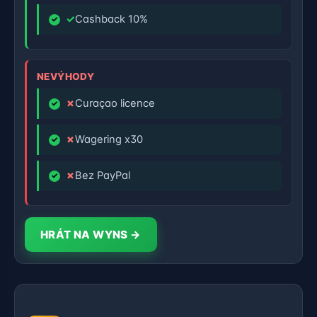
✓
Cashback 10%
NEVÝHODY
✗
Curaçao licence
✗
Wagering x30
✗
Bez PayPal
HRÁT NA WYNS →