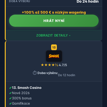
Do 24 hodin
DOBA VÝBĚRU
+100% až 500 € s nízkým wagering
HRÁT NYNÍ
ZOBRAZIT DETAILY
13
★★★★½
4.7/5
⏱️
Doba výběru:
Do 12 hodin
13. Smash Casino
✔
Nové 2026
✔
300% bonus
✔
Gamifikace
✔