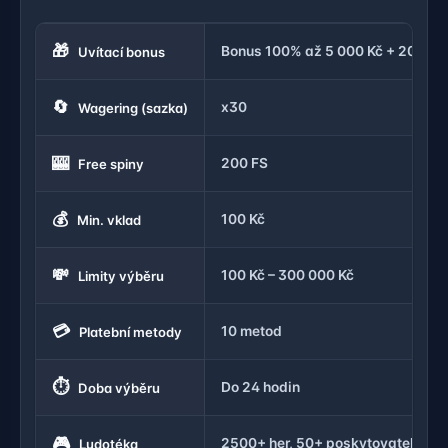
Hodnocení
⭐
🎁
Bonus 100% až 5 000 Kč + 200 fre
Uvítací bonus
Verdikt
🏁
🔄
x30
Wagering (sazka)
🎰
200 FS
Free spiny
💰
100 Kč
Min. vklad
💸
100 Kč – 300 000 Kč
Limity výběru
💳
10 metod
Platební metody
⏱️
Do 24 hodin
Doba výběru
🎮
2500+ her, 50+ poskytovatelů
Ludotéka