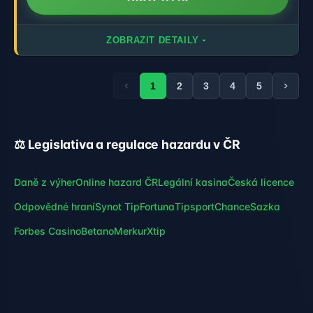
ZOBRAZIT DETAILY
1
2
3
4
5
⚖️ Legislativa a regulace hazardu v ČR
Daně z výher
Online hazard ČR
Legální kasina
Česká licence
Odpovědné hraní
Synot Tip
Fortuna
Tipsport
Chance
Sazka
Forbes Casino
Betano
MerkurXtip