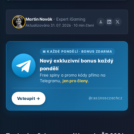
Martin Novák
- Expert iGaming
Aktualizováno 31. 07. 2026 · 10 min čtení
📅 KAŽDÉ PONDĚLÍ · BONUS ZDARMA
Nový exkluzivní bonus každý
pondělí
Free spiny a promo kódy přímo na
Telegramu,
jen pro členy
.
Vstoupit →
@casinosczechcz