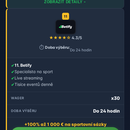
ZOBRAZIT DETAILY
11
★★★★☆
4.3/5
⏱️
Doba výběru:
Do 24 hodin
11. Betify
✔
Specialista na sport
✔
Live streaming
✔
Tisíce eventů denně
✔
x30
WAGER
Do 24 hodin
DOBA VÝBĚRU
+100% až 1 000 € na sportovní sázky