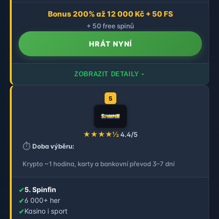
Bonus 200% až 12 000 Kč + 50 FS
+ 50 free spinů
HRÁT NYNÍ
ZOBRAZIT DETAILY
5
★★★★½
4.4/5
⏱️
Doba výběru:
Krypto ~1 hodina, karty a bankovní převod 3–7 dní
5. Spinfin
✔
6 000+ her
✔
Kasino i sport
✔