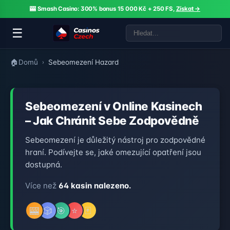
🎰 Smash Casino: 300% bonus 15 000 Kč + 250 FS,
Získat →
☰
🏠
Domů
Sebeomezení Hazard
›
Sebeomezení v Online Kasinech
– Jak Chránit Sebe Zodpovědně
Sebeomezení je důležitý nástroj pro zodpovědné
hraní. Podívejte se, jaké omezující opatření jsou
dostupná.
Více než
64 kasin nalezeno.
🎰
🎲
🎯
⭐
🃏