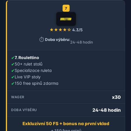
7
★★★★☆
4.3/5
⏱️
Doba výběru:
24-48 hodin
7. Roulettino
✔
50+ rulet stolů
✔
Specializace ruleta
✔
Live VIP stoly
✔
150 free spinů zdarma
✔
x30
WAGER
24-48 hodin
DOBA VÝBĚRU
Exkluzivní 50 FS + bonus na první vklad
+ 150 free spinů