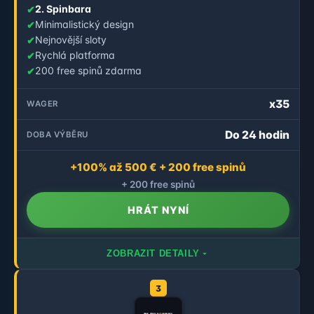
2. Spinbara
✔
Minimalistický design
✔
Nejnovější sloty
✔
Rychlá platforma
✔
200 free spinů zdarma
✔
x35
WAGER
Do 24 hodin
DOBA VÝBĚRU
+100% až 500 € + 200 free spinů
+ 200 free spinů
HRÁT NYNÍ
ZOBRAZIT DETAILY
3