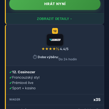
HRÁT NYNÍ
ZOBRAZIT DETAILY
12
★★★★½
4.4/5
⏱️
Doba výběru:
Do 24 hodin
12. Casinozer
✔
Francouzský styl
✔
Prémiové live
✔
Sport + kasino
✔
x35
WAGER