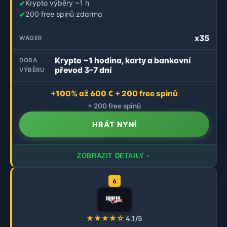
Krypto výběry ~1 h
✔
200 free spinů zdarma
✔
x35
WAGER
Krypto ~1 hodina, karty a bankovní
DOBA
převod 3–7 dní
VÝBĚRU
+100% až 600 € + 200 free spinů
+ 200 free spinů
HRÁT NYNÍ
ZOBRAZIT DETAILY
6
★★★★☆
4.1/5