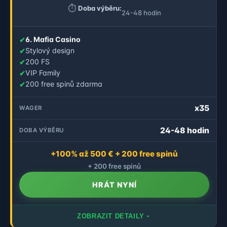
⏱️
Doba výběru:
24-48 hodin
6. Mafia Casino
✔
Stylový design
✔
200 FS
✔
VIP Family
✔
200 free spinů zdarma
✔
x35
WAGER
24-48 hodin
DOBA VÝBĚRU
+100% až 500 € + 200 free spinů
+ 200 free spinů
HRÁT NYNÍ
ZOBRAZIT DETAILY