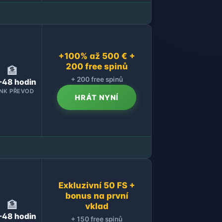
+100% až 500 € +
200 free spinů
🏦
+ 200 free spinů
-48 hodin
NK PŘEVOD
HRÁT NYNÍ
Exkluzivní 50 FS +
bonus na první
🏦
vklad
-48 hodin
+ 150 free spinů