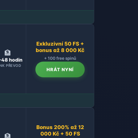
Exkluzivní 50 FS +
bonus až 8 000 Kč
🏦
+ 100 free spinů
-48 hodin
NK PŘEVOD
HRÁT NYNÍ
Bonus 200% až 12
000 Kč + 50 FS
🏦