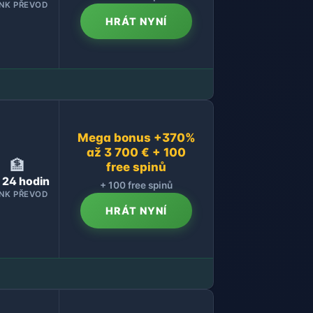
NK PŘEVOD
HRÁT NYNÍ
Mega bonus +370%
až 3 700 € + 100
🏦
free spinů
 24 hodin
+ 100 free spinů
NK PŘEVOD
HRÁT NYNÍ