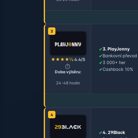
3
3. PlayJonny
✔
Bankovní převod 
✔
★★★★½
4.4/5
3 000+ her
✔
⏱️
Cashback 10%
✔
Doba výběru:
24-48 hodin
4
4. 29Black
✔