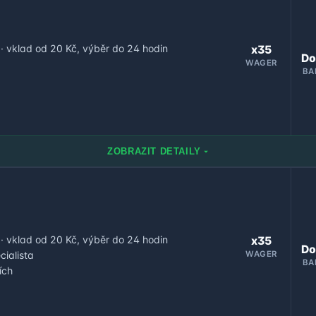
· vklad od 20 Kč, výběr do 24 hodin
x35
Do
WAGER
BA
ZOBRAZIT DETAILY
· vklad od 20 Kč, výběr do 24 hodin
x35
Do
ialista
WAGER
BA
ích