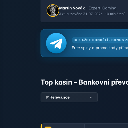
Martin Novák
- Expert iGaming
Aktualizováno 31. 07. 2026 · 10 min čtení
📅 KAŽDÉ PONDĚLÍ · BONUS 
Free spiny a promo kódy pří
Top kasin – Bankovní přev
Relevance