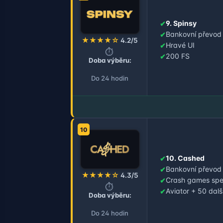
9. Spinsy
✔
Bankovní převod 
✔
★★★★☆
4.2/5
Hravé UI
✔
⏱️
200 FS
✔
Doba výběru:
Do 24 hodin
10
10. Cashed
✔
Bankovní převod 
✔
★★★★☆
4.3/5
Crash games spec
✔
⏱️
Aviator + 50 dalš
✔
Doba výběru:
Do 24 hodin