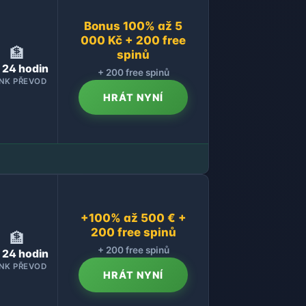
Bonus 100% až 5
000 Kč + 200 free
🏦
spinů
 24 hodin
+ 200 free spinů
NK PŘEVOD
HRÁT NYNÍ
+100% až 500 € +
200 free spinů
🏦
+ 200 free spinů
 24 hodin
NK PŘEVOD
HRÁT NYNÍ