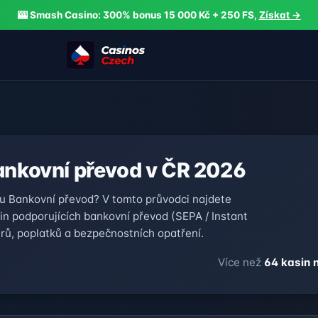
🎰 Smash Casino: 300% bonus 15 000 Kč + 250 FS,
Získat →
ankovní převod v ČR 2026
ou Bankovní převod? V tomto průvodci najdete
in podporujících bankovní převod (SEPA / Instant
ěrů, poplatků a bezpečnostních opatření.
Více než
64 kasin 