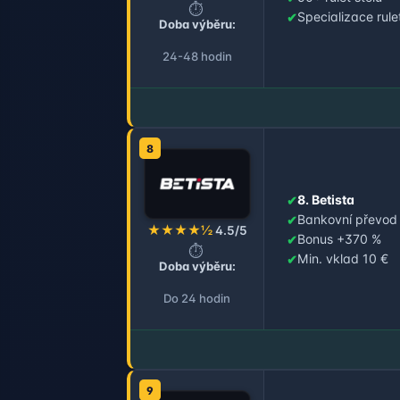
⏱️
Specializace rule
✔
Doba výběru:
24-48 hodin
8
8. Betista
✔
Bankovní převod 
✔
★★★★½
4.5/5
Bonus +370 %
✔
⏱️
Min. vklad 10 €
✔
Doba výběru:
Do 24 hodin
9