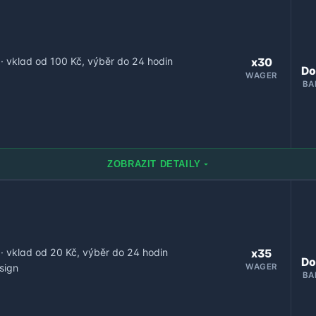
· vklad od 100 Kč, výběr do 24 hodin
x30
Do
WAGER
BA
ZOBRAZIT DETAILY
· vklad od 20 Kč, výběr do 24 hodin
x35
Do
sign
WAGER
BA