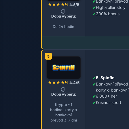
Bankovní převod 
✔
★★★★½
4.6/5
High-roller stoly
✔
⏱️
200% bonus
✔
Doba výběru:
Do 24 hodin
5
5. Spinfin
✔
★★★★½
4.4/5
Bankovní převod 
✔
⏱️
karty a bankovní
Doba výběru:
6 000+ her
✔
Kasino i sport
✔
Krypto ~1
hodina, karty a
bankovní
převod 3–7 dní