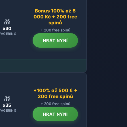
Bonus 100% až 5
000 Kč + 200 free
🎁
spinů
x30
+ 200 free spinů
AGERING
HRÁT NYNÍ
+100% až 500 € +
200 free spinů
🎁
+ 200 free spinů
x35
AGERING
HRÁT NYNÍ