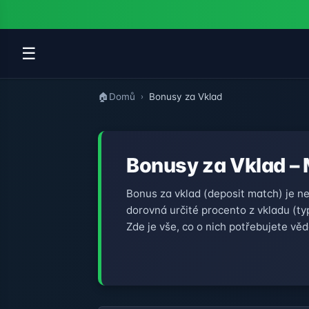
☰
🏠
Domů
Bonusy za Vklad
›
Bonusy za Vklad –
Bonus za vklad (deposit match) je n
dorovná určité procento z vkladu (ty
Zde je vše, co o nich potřebujete věd