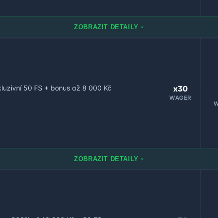
ZOBRAZIT DETAILY
kluzivní 50 FS + bonus až 8 000 Kč
x30
WAGER
W
ZOBRAZIT DETAILY