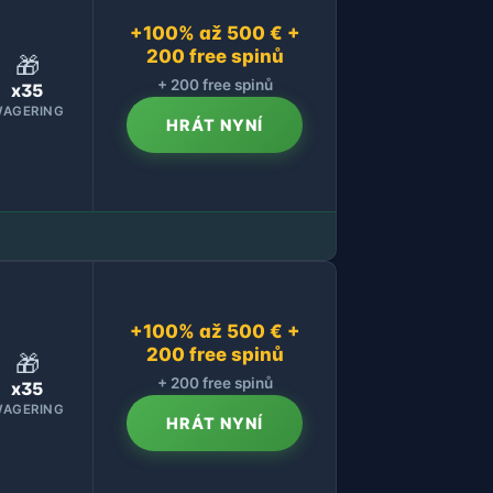
+100% až 500 € +
200 free spinů
🎁
+ 200 free spinů
x35
AGERING
HRÁT NYNÍ
+100% až 500 € +
200 free spinů
🎁
+ 200 free spinů
x35
AGERING
HRÁT NYNÍ