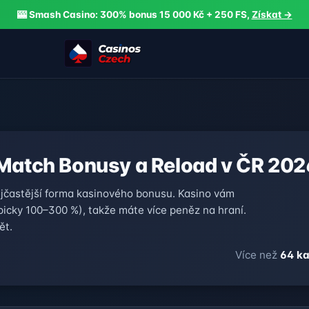
🎰 Smash Casino: 300% bonus 15 000 Kč + 250 FS,
Získat →
 Match Bonusy a Reload v ČR 202
ejčastější forma kasinového bonusu. Kasino vám
picky 100–300 %), takže máte více peněz na hraní.
ět.
Více než
64 ka