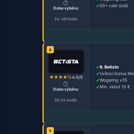
⏱️
50+ rulet stolů
✔
Doba výběru:
24-48 hodin
8
8. Betista
✔
Uvítací bonus Me
✔
★★★★½
4.5/5
Wagering x35
✔
⏱️
Min. vklad 10 €
✔
Doba výběru:
Do 24 hodin
9