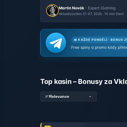
Martin Novák
- Expert iGaming
Aktualizováno 31. 07. 2026 · 10 min čtení
📅 KAŽDÉ PONDĚLÍ · BONUS 
Free spiny a promo kódy pří
Top kasin – Bonusy za Vkl
Relevance