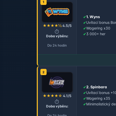
1
1. Wyns
✔
Uvítací bonus Bo
✔
★★★★½
4.5/5
Wagering x30
✔
⏱️
3 000+ her
✔
Doba výběru:
Do 24 hodin
2
2. Spinbara
✔
Uvítací bonus +1
✔
★★★★☆
4.1/5
Wagering x35
✔
⏱️
Minimalistický de
✔
Doba výběru:
Do 24 hodin