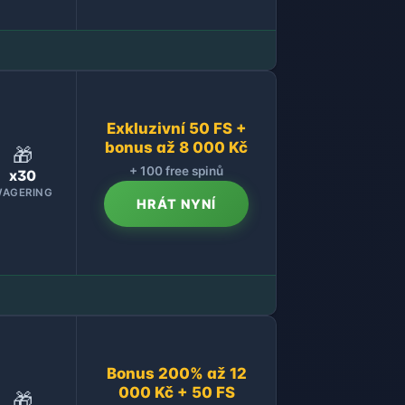
Exkluzivní 50 FS +
bonus až 8 000 Kč
🎁
+ 100 free spinů
x30
AGERING
HRÁT NYNÍ
Bonus 200% až 12
000 Kč + 50 FS
🎁