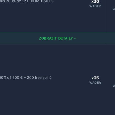
onus 200% až 12 000 Kč + 50 FS
x30
WAGER
W
ZOBRAZIT DETAILY
00% až 600 € + 200 free spinů
x35
WAGER
W