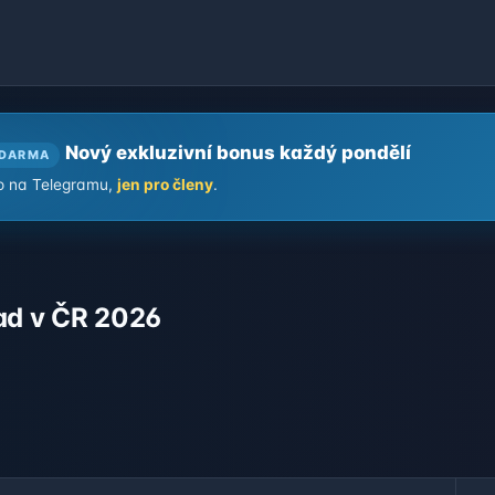
Nový exkluzivní bonus každý pondělí
ZDARMA
mo na Telegramu,
jen pro členy
.
ad v ČR 2026