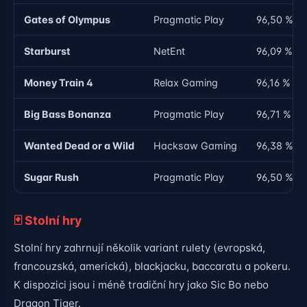
Gates of Olympus
Pragmatic Play
96,50 %
Starburst
NetEnt
96,09 %
Money Train 4
Relax Gaming
96,16 %
Big Bass Bonanza
Pragmatic Play
96,71 %
Wanted Dead or a Wild
Hacksaw Gaming
96,38 %
Sugar Rush
Pragmatic Play
96,50 %
🃏 Stolní hry
Stolní hry zahrnují několik variant rulety (evropská,
francouzská, americká), blackjacku, baccaratu a pokeru.
K dispozici jsou i méně tradiční hry jako Sic Bo nebo
Dragon Tiger.