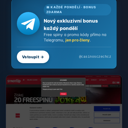
📅 KAŽDÉ PONDĚLÍ · BONUS
ZDARMA
Nový exkluzivní bonus
každý pondělí
Free spiny a promo kódy přímo na
Telegramu,
jen pro členy
.
Vstoupit →
@casinosczechcz