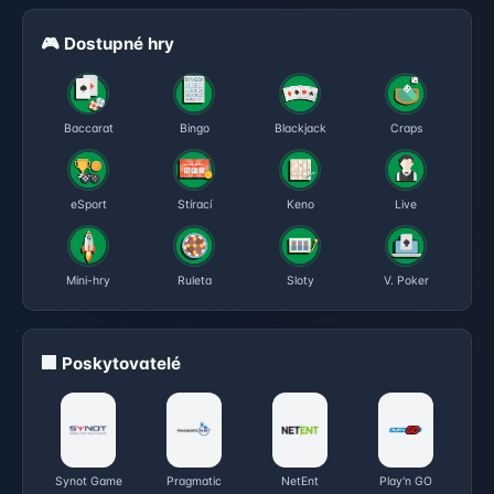
🎮 Dostupné hry
Baccarat
Bingo
Blackjack
Craps
eSport
Stírací
Keno
Live
Mini-hry
Ruleta
Sloty
V. Poker
🏢 Poskytovatelé
Synot Game
Pragmatic
NetEnt
Play'n GO