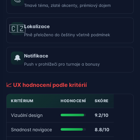
Tmavé téma, zlaté akcenty, prémiový dojem
Lokalizace
🇨🇿
Plně přeloženo do češtiny včetně podmínek
Notifikace
🔔
Push v prohlížeči pro turnaje a bonusy
📈 UX hodnocení podle kritérií
KRITÉRIUM
HODNOCENÍ
SKÓRE
Vizuální design
9.2/10
Snadnost navigace
8.8/10