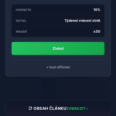
10%
HODNOTA
Týdenní vrácení ztrát
DETAIL
x30
WAGER
Získat
+ tout afficher
📑 OBSAH ČLÁNKU
ZOBRAZIT ›