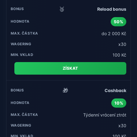
🥉
Reload bonus
50%
do 2 000 Kč
x30
100 Kč
ZÍSKAT
🎁
Cashback
10%
Týdenní vrácení ztrát
x30
100 Kč