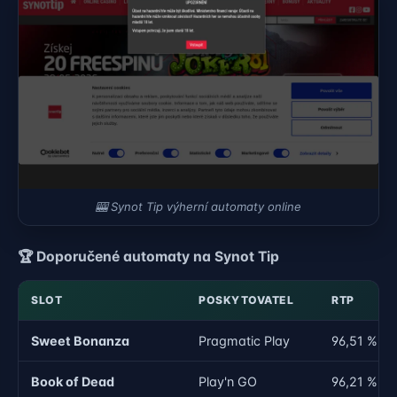
🎰 Synot Tip výherní automaty online
🏆 Doporučené automaty na Synot Tip
SLOT
POSKYTOVATEL
RTP
Sweet Bonanza
Pragmatic Play
96,51 %
Book of Dead
Play'n GO
96,21 %