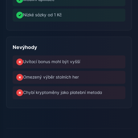
Nízké sázky od 1 Kč
✓
Nevýhody
Uvítací bonus mohl být vyšší
✗
Omezený výběr stolních her
✗
Chybí kryptoměny jako platební metoda
✗