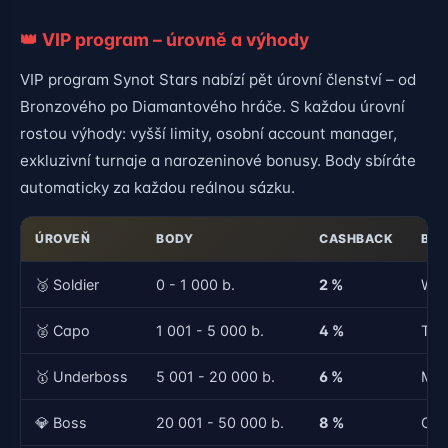
👑 VIP program – úrovně a výhody
VIP program Synot Stars nabízí pět úrovní členství – od
Bronzového po Diamantového hráče. S každou úrovní
rostou výhody: vyšší limity, osobní account manager,
exkluzivní turnaje a narozeninové bonusy. Body sbíráte
automaticky za každou reálnou sázku.
ÚROVEŇ
BODY
CASHBACK
BO
🥉 Soldier
0 - 1 000 b.
2 %
Wel
🥈 Capo
1 001 - 5 000 b.
4 %
Týd
🥇 Underboss
5 001 - 20 000 b.
6 %
Měs
💎 Boss
20 001 - 50 000 b.
8 %
Cas