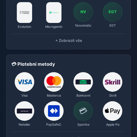
NV
EGT
Novomatic
EGT
Evolution
Microgamin
+ Zobrazit vše
💳 Platební metody
Visa
Masterca
Bankovní
Skrill
💳
Neteller
PaySafeC
Sportka
Apple Pa