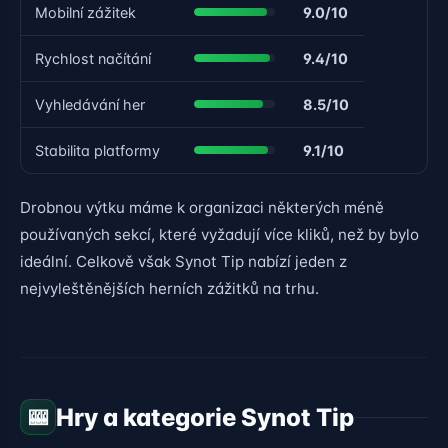
Mobilní zážitek
9.0/10
Rychlost načítání
9.4/10
Vyhledávání her
8.5/10
Stabilita platformy
9.1/10
Drobnou výtku máme k organizaci některých méně
používaných sekcí, které vyžadují více kliků, než by bylo
ideální. Celkově však Synot Tip nabízí jeden z
nejvyleštěnějších herních zážitků na trhu.
Hry a kategorie Synot Tip
🎰