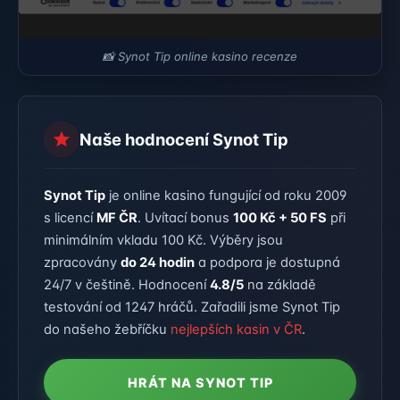
📸 Synot Tip online kasino recenze
Naše hodnocení Synot Tip
Synot Tip
je online kasino fungující od roku 2009
s licencí
MF ČR
. Uvítací bonus
100 Kč + 50 FS
při
minimálním vkladu 100 Kč. Výběry jsou
zpracovány
do 24 hodin
a podpora je dostupná
24/7 v češtině. Hodnocení
4.8/5
na základě
testování od 1247 hráčů. Zařadili jsme Synot Tip
do našeho žebříčku
nejlepších kasin v ČR
.
HRÁT NA SYNOT TIP