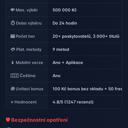
💸 Max. výběr
500 000 Kč
⏱️ Doba výběru
Do 24 hodin
🎰 Počet her
20+ poskytovatelů, 3 000+ titulů
💳 Plat. metody
9 metod
📱 Mobilní verze
Ano + Aplikace
🇨🇿 Čeština
Ano
🎁 Uvítací bonus
100 Kč bonus bez vkladu + 50 free s
⭐ Hodnocení
4.8/5 (1247 recenzí)
🛡️ Bezpečnostní opatření