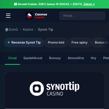
🎰 Smash Casino: 300% bonus 15 000 Kč + 250 FS,
Získat →
☰
🏠
Domů
Kasina
Synot Tip
›
›
Recenze Synot Tip
Promo kód
Free spiny
Bonus be
Úvod
Spolehlivost
Bonusy
Atmosféra
Hry
Pla