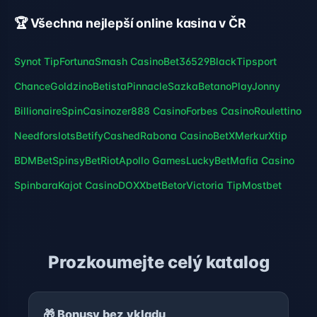
🏆 Všechna nejlepší online kasina v ČR
Synot Tip
Fortuna
Smash Casino
Bet365
29Black
Tipsport
Chance
Goldzino
Betista
Pinnacle
Sazka
Betano
PlayJonny
BillionaireSpin
Casinozer
888 Casino
Forbes Casino
Roulettino
Needforslots
Betify
Cashed
Rabona Casino
BetX
MerkurXtip
BDMBet
Spinsy
BetRiot
Apollo Games
LuckyBet
Mafia Casino
Spinbara
Kajot Casino
DOXXbet
Betor
Victoria Tip
Mostbet
Prozkoumejte celý katalog
🎁 Bonusy bez vkladu