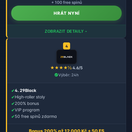
+ 100 free spinů
HRÁT NYNÍ
ZOBRAZIT DETAILY
4
★★★★½
4.6/5
Výběr: 24h
4. 29Black
✔
High-roller stoly
✔
200% bonus
✔
VIP program
✔
50 free spinů zdarma
✔
Bonus 200% až 12 000 Kč + 50 FS