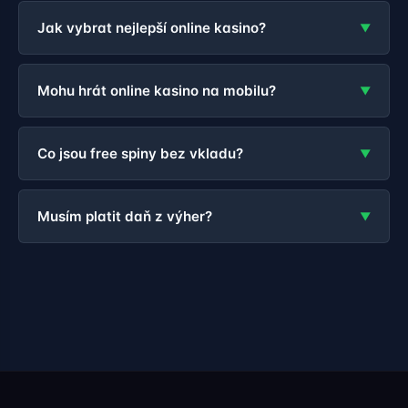
Ano, online kasina s českou licencí od Ministerstva
financí jsou plně legální. Všechna kasina v našem
Jak vybrat nejlepší online kasino?
▼
přehledu mají platnou licenci a podléhají přísné
Zaměřte se na licenci, nabídku bonusů, výběr her,
regulaci.
rychlost výplat a kvalitu zákaznické podpory. Náš
Mohu hrát online kasino na mobilu?
▼
žebříček vám pomůže s výběrem – testujeme každé
Ano, všechna kasina v našem přehledu nabízejí
kasino osobně.
mobilní verzi svých stránek nebo dedikovanou
Co jsou free spiny bez vkladu?
▼
aplikaci. Hry jsou optimalizovány pro dotykové
Free spiny bez vkladu jsou volné zatáčky na
obrazovky.
automatech, které získáte za pouhou registraci –
Musím platit daň z výher?
▼
bez nutnosti vkládat peníze. Výhry podléhají
Daň z hazardních her je 15 % z celkového ročního
podmínkám protáčení.
zisku přesahujícího 1 milion Kč. Výhry pod tuto
hranici jsou od daně osvobozeny.