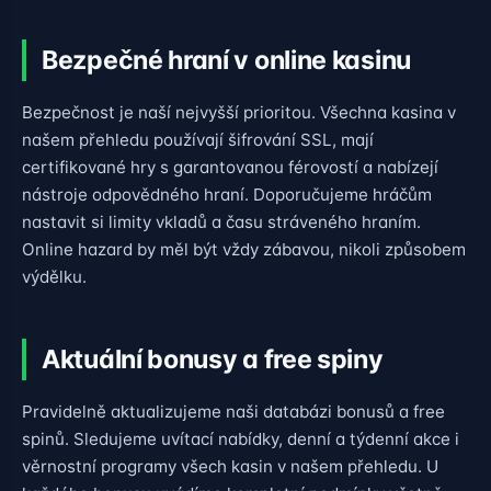
Bezpečné hraní v online kasinu
Bezpečnost je naší nejvyšší prioritou. Všechna kasina v
našem přehledu používají šifrování SSL, mají
certifikované hry s garantovanou férovostí a nabízejí
nástroje odpovědného hraní. Doporučujeme hráčům
nastavit si limity vkladů a času stráveného hraním.
Online hazard by měl být vždy zábavou, nikoli způsobem
výdělku.
Aktuální bonusy a free spiny
Pravidelně aktualizujeme naši databázi bonusů a free
spinů. Sledujeme uvítací nabídky, denní a týdenní akce i
věrnostní programy všech kasin v našem přehledu. U