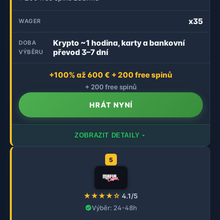
x35
WAGER
Krypto ~1 hodina, karty a bankovní
DOBA
převod 3–7 dní
VÝBĚRU
+100% až 600 € + 200 free spinů
+ 200 free spinů
HRÁT NYNÍ
ZOBRAZIT DETAILY
5
★★★★☆
4.1/5
Výběr: 24-48h