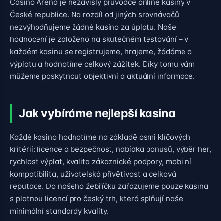
Casino Arena je nezávislý průvodce online kasiny v
České republice. Na rozdíl od jiných srovnávačů
nezvýhodňujeme žádné kasino za úplatu. Naše
hodnocení je založeno na skutečném testování – v
každém kasinu se registrujeme, hrajeme, žádáme o
výplatu a hodnotíme celkový zážitek. Díky tomu vám
můžeme poskytnout objektivní a aktuální informace.
Jak vybíráme nejlepší kasina
Každé kasino hodnotíme na základě osmi klíčových
kritérií: licence a bezpečnost, nabídka bonusů, výběr her,
rychlost výplat, kvalita zákaznické podpory, mobilní
kompatibilita, uživatelská přívětivost a celková
reputace. Do našeho žebříčku zařazujeme pouze kasina
s platnou licencí pro český trh, která splňují naše
minimální standardy kvality.