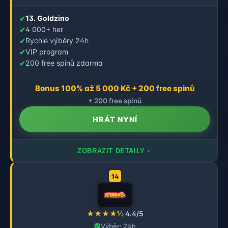
13. Goldzino
✔
4 000+ her
✔
Rychlé výběry 24h
✔
VIP program
✔
200 free spinů zdarma
✔
Bonus 100% až 5 000 Kč + 200 free spinů
+ 200 free spinů
HRÁT NYNÍ
ZOBRAZIT DETAILY
14
★★★★½
4.4/5
Výběr: 24h