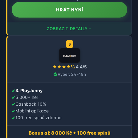
HRÁT NYNÍ
ZOBRAZIT DETAILY
3
★★★★½
4.4/5
Výběr: 24-48h
3. PlayJonny
✔
3 000+ her
✔
Cashback 10%
✔
Mobilní aplikace
✔
100 free spinů zdarma
✔
Bonus až 8 000 Kč + 100 free spinů