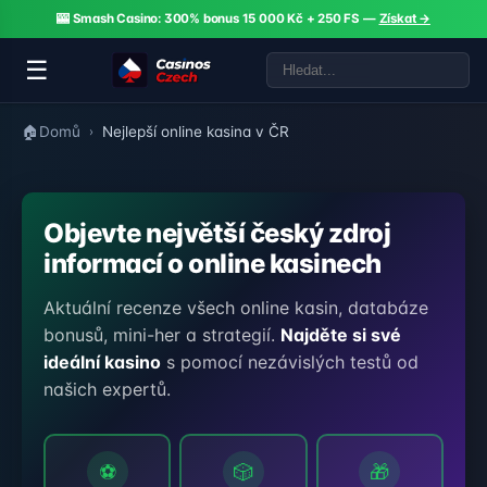
🎰 Smash Casino: 300% bonus 15 000 Kč + 250 FS —
Získat →
☰
🏠
Domů
Nejlepší online kasina v ČR
›
Objevte největší český zdroj
informací o online kasinech
Aktuální recenze všech online kasin, databáze
bonusů, mini-her a strategií.
Najděte si své
ideální kasino
s pomocí nezávislých testů od
našich expertů.
⚽
🎲
🎁