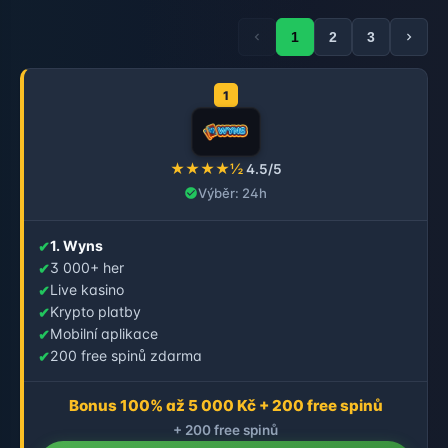
1
2
3
1
★★★★½
4.5/5
Výběr: 24h
1. Wyns
✔
3 000+ her
✔
Live kasino
✔
Krypto platby
✔
Mobilní aplikace
✔
200 free spinů zdarma
✔
Bonus 100% až 5 000 Kč + 200 free spinů
+ 200 free spinů