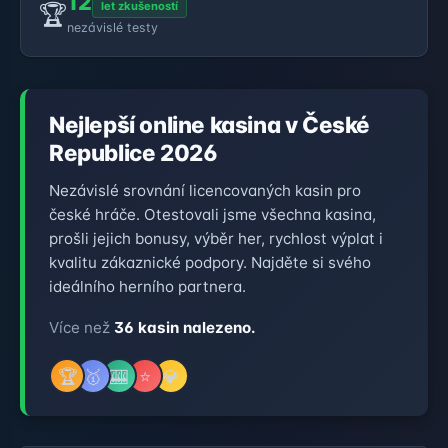
12
🏆
let zkušeností
nezávislé testy
Nejlepší online kasina v České
Republice 2026
Nezávislé srovnání licencovaných kasin pro
české hráče. Otestovali jsme všechna kasina,
prošli jejich bonusy, výběr her, rychlost výplat i
kvalitu zákaznické podpory. Najděte si svého
ideálního herního partnera.
Více než
36 kasin nalezeno.
🏆
🥇
🎰
⭐
💎