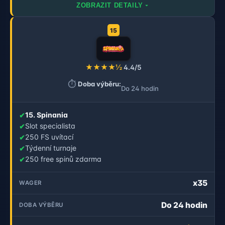
ZOBRAZIT DETAILY
15
★★★★½
4.4/5
⏱️
Doba výběru:
Do 24 hodin
15. Spinania
✔
Slot specialista
✔
250 FS uvítací
✔
Týdenní turnaje
✔
250 free spinů zdarma
✔
x35
WAGER
Do 24 hodin
DOBA VÝBĚRU