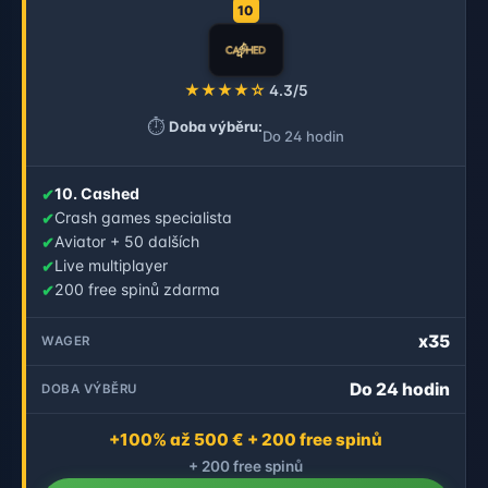
10
★★★★☆
4.3/5
⏱️
Doba výběru:
Do 24 hodin
10. Cashed
✔
Crash games specialista
✔
Aviator + 50 dalších
✔
Live multiplayer
✔
200 free spinů zdarma
✔
x35
WAGER
Do 24 hodin
DOBA VÝBĚRU
+100% až 500 € + 200 free spinů
+ 200 free spinů