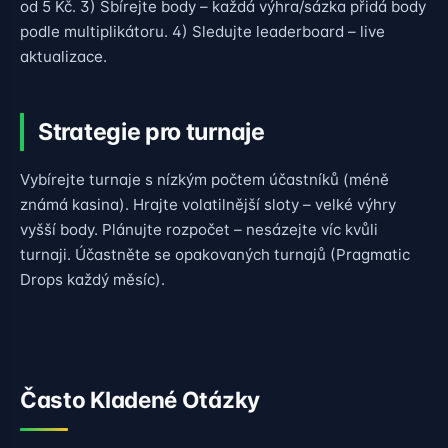
od 5 Kč. 3) Sbírejte body – každá výhra/sázka přidá body
podle multiplikátoru. 4) Sledujte leaderboard – live
aktualizace.
Strategie pro turnaje
Vybírejte turnaje s nízkým počtem účastníků (méně
známá kasina). Hrajte volatilnější sloty – velké výhry
vyšší body. Plánujte rozpočet – nesázejte víc kvůli
turnaji. Účastněte se opakovaných turnajů (Pragmatic
Drops každý měsíc).
Často Kladené Otázky