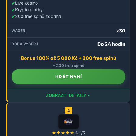
Live kasino
✔
Krypto platby
✔
200 free spinů zdarma
✔
x30
WAGER
Do 24 hodin
DOBA VÝBĚRU
Bonus 100% až 5 000 Kč + 200 free spinů
+ 200 free spinů
HRÁT NYNÍ
ZOBRAZIT DETAILY
2
★★★★☆
4.1/5