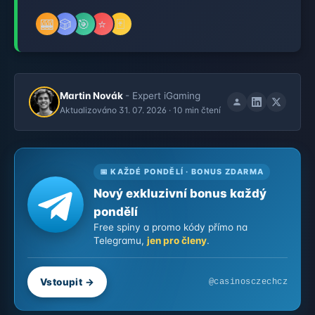
🎰
🎲
🎯
⭐
🃏
Martin Novák
- Expert iGaming
Aktualizováno 31. 07. 2026 · 10 min čtení
📅 KAŽDÉ PONDĚLÍ · BONUS ZDARMA
Nový exkluzivní bonus každý
pondělí
Free spiny a promo kódy přímo na
Telegramu,
jen pro členy
.
Vstoupit →
@casinosczechcz