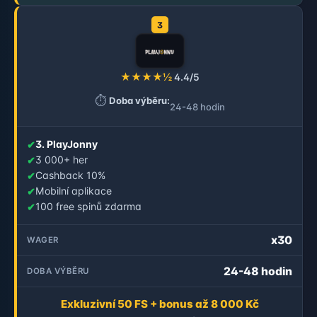
3
★★★★½
4.4/5
⏱️
Doba výběru:
24-48 hodin
3. PlayJonny
✔
3 000+ her
✔
Cashback 10%
✔
Mobilní aplikace
✔
100 free spinů zdarma
✔
x30
WAGER
24-48 hodin
DOBA VÝBĚRU
Exkluzivní 50 FS + bonus až 8 000 Kč