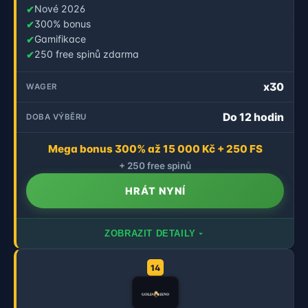
Nové 2026
✔
300% bonus
✔
Gamifikace
✔
250 free spinů zdarma
✔
x30
WAGER
Do 12 hodin
DOBA VÝBĚRU
Mega bonus 300% až 15 000 Kč + 250 FS
+ 250 free spinů
HRÁT NYNÍ
ZOBRAZIT DETAILY
14