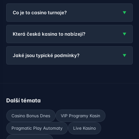
Co je to casino turnaje?
▼
Casino turnaje jsou krátkodobé soutěže (1-30 dní),
ve kterých hráči sbírají body podle sázek a výher na
Která česká kasina to nabízejí?
▼
vybraných automatech. Prize pool dělí mezi TOP 10-
Většina českých licencovaných kasin (Synot Tip,
100 hráčů. Pragmatic Play a Wazdan pořádají
Tipsport, Fortuna, Chance, Apollo, Forbes) i
Jaké jsou typické podmínky?
▼
největší turnaje s pooly 1-10 mil €.
mezinárodních brandů (Wazamba, Ice, Mostbet).
Wagering x30-x40, časový limit 7-30 dní, max výhra
Konkrétní seznam je v sekci výše.
2 000-5 000 Kč. Konkrétní podmínky závisí na
kasinu a typu bonusu.
Další témata
Casino Bonus Dnes
VIP Programy Kasin
Pragmatic Play Automaty
Live Kasino