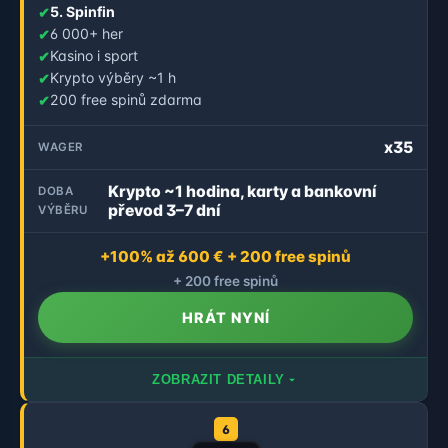
5. Spinfin
✔
6 000+ her
✔
Kasino i sport
✔
Krypto výběry ~1 h
✔
200 free spinů zdarma
✔
x35
WAGER
Krypto ~1 hodina, karty a bankovní
DOBA
převod 3–7 dní
VÝBĚRU
+100% až 600 € + 200 free spinů
+ 200 free spinů
HRÁT NYNÍ
ZOBRAZIT DETAILY
6