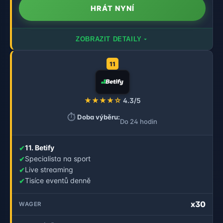
HRÁT NYNÍ
ZOBRAZIT DETAILY
11
★★★★☆
4.3/5
⏱️
Doba výběru:
Do 24 hodin
11. Betify
✔
Specialista na sport
✔
Live streaming
✔
Tisíce eventů denně
✔
x30
WAGER