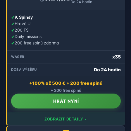
Do 24 hodin
9. Spinsy
✔
Hravé UI
✔
200 FS
✔
Daily missions
✔
200 free spinů zdarma
✔
x35
WAGER
Do 24 hodin
DOBA VÝBĚRU
+100% až 500 € + 200 free spinů
+ 200 free spinů
HRÁT NYNÍ
ZOBRAZIT DETAILY