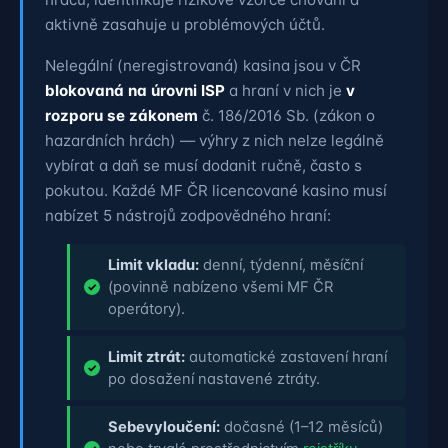
aktivně zasahuje u problémových účtů.
Nelegální (neregistrovaná) kasina jsou v ČR
blokovaná na úrovni ISP
a hraní v nich je
v
rozporu se zákonem
č. 186/2016 Sb. (zákon o
hazardních hrách) — výhry z nich nelze legálně
vybírat a daň se musí dodanit ručně, často s
pokutou. Každé MF ČR licencované kasino musí
nabízet 5 nástrojů zodpovědného hraní:
Limit vkladu:
denní, týdenní, měsíční
(povinně nabízeno všemi MF ČR
operátory).
Limit ztrát:
automatické zastavení hraní
po dosažení nastavené ztráty.
Sebevyloučení:
dočasné (1–12 měsíců)