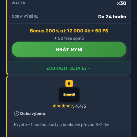
x30
WAGER
Do 24 hodin
DOBA VÝBĚRU
Bonus 200% až 12 000 Kč + 50 FS
+ 50 free spinů
HRÁT NYNÍ
ZOBRAZIT DETAILY
5
★★★★½
4.4/5
⏱️
Doba výběru:
Krypto ~1 hodina, karty a bankovní převod 3–7 dní