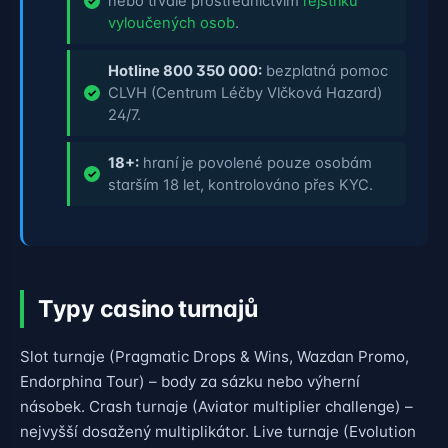
nebo trvalé prostřednictvím
rejstříku
vyloučených osob
.
Hotline 800 350 000:
bezplatná pomoc
CLVH (Centrum Léčby Vlčková Hazard)
24/7.
18+:
hraní je povolené pouze osobám
starším 18 let, kontrolováno přes KYC.
Typy casino turnajů
Slot turnaje (Pragmatic Drops & Wins, Wazdan Promo,
Endorphina Tour) – body za sázku nebo výherní
násobek. Crash turnaje (Aviator multiplier challenge) –
nejvyšší dosažený multiplikátor. Live turnaje (Evolution