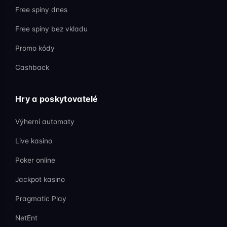
Free spiny dnes
Free spiny bez vkladu
Promo kódy
Cashback
Hry a poskytovatelé
Výherní automaty
Live kasino
Poker online
Jackpot kasino
Pragmatic Play
NetEnt