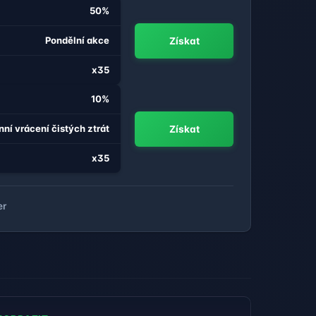
50%
Pondělní akce
Získat
x35
10%
ní vrácení čistých ztrát
Získat
x35
er