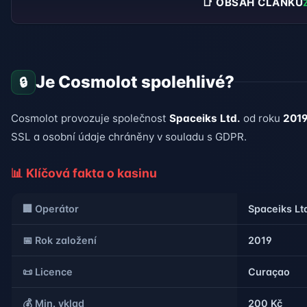
📑 OBSAH ČLÁNKU
Spolehlivost
🔒
Bonusy
🎁
Je Cosmolot spolehlivé?
🔒
Design
🎨
Cosmolot provozuje společnost
Spaceiks Ltd.
od roku
201
Hry
🎰
SSL a osobní údaje chráněny v souladu s GDPR.
Platby
💳
📊 Klíčová fakta o kasinu
Poskytovatelé
🏢
🏢 Operátor
Spaceiks Lt
Registrace
📝
📅 Rok založení
2019
Podpora
💬
📜 Licence
Curaçao
FAQ
❓
💰 Min. vklad
200 Kč