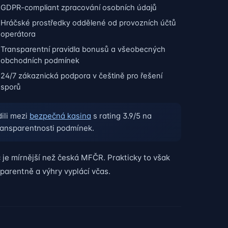
GDPR-compliant zpracování osobních údajů
Hráčské prostředky oddělené od provozních účtů
operátora
Transparentní pravidla bonusů a všeobecných
obchodních podmínek
24/7 zákaznická podpora v češtině pro řešení
sporů
ili mezi
bezpečná kasina
s rating 3.9/5 na
transparentnosti podmínek.
ec je mírnější než česká MFČR. Prakticky to však
parentně a výhry vyplácí včas.