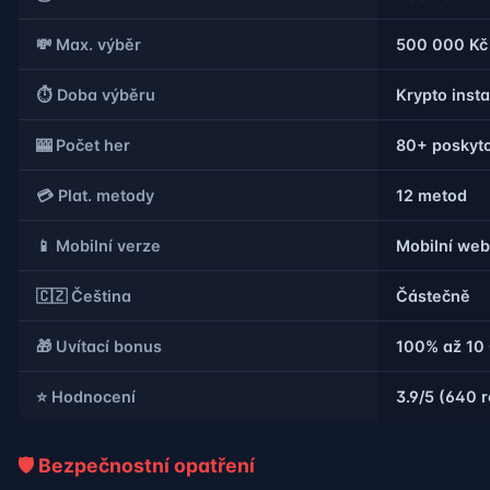
💸 Max. výběr
500 000 Kč
⏱️ Doba výběru
Krypto insta
🎰 Počet her
80+ poskyto
💳 Plat. metody
12 metod
📱 Mobilní verze
Mobilní web
🇨🇿 Čeština
Částečně
🎁 Uvítací bonus
100% až 10 
⭐ Hodnocení
3.9/5 (640 
🛡️ Bezpečnostní opatření