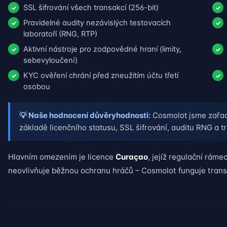
SSL šifrování všech transakcí (256-bit)
Pravidelné audity nezávislých testovacích
laboratoří (RNG, RTP)
Aktivní nástroje pro zodpovědné hraní (limity,
sebevyloučení)
KYC ověření chrání před zneužitím účtu třetí
osobou
💡 Naše hodnocení důvěryhodnosti:
Cosmolot jsme zařad
základě licenčního statusu, SSL šifrování, auditu RNG a 
Hlavním omezením je licence
Curaçao
, jejíž regulační rám
neovlivňuje běžnou ochranu hráčů – Cosmolot funguje trans