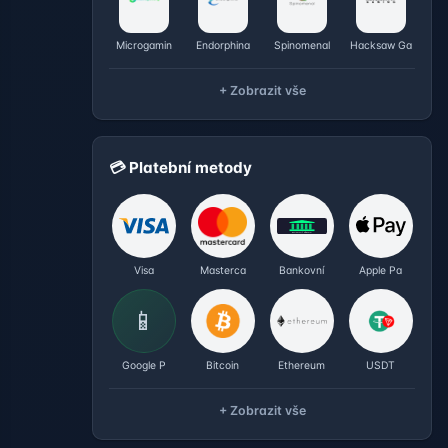
Microgamin
Endorphina
Spinomenal
Hacksaw Ga
+ Zobrazit vše
💳 Platební metody
Visa
Masterca
Bankovní
Apple Pa
📱
Google P
Bitcoin
Ethereum
USDT
+ Zobrazit vše