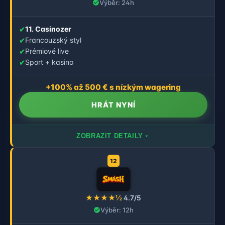
Výběr: 24h
11. Casinozer
✔
Francouzský styl
✔
Prémiové live
✔
Sport + kasino
✔
+100% až 500 € s nízkým wagering
HRÁT NYNÍ
ZOBRAZIT DETAILY
12
★★★★½
4.7/5
Výběr: 12h