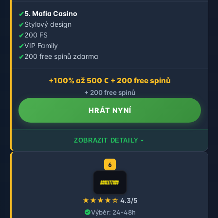
5. Mafia Casino
✔
Stylový design
✔
200 FS
✔
VIP Family
✔
200 free spinů zdarma
✔
+100% až 500 € + 200 free spinů
+ 200 free spinů
HRÁT NYNÍ
ZOBRAZIT DETAILY
6
★★★★☆
4.3/5
Výběr: 24-48h