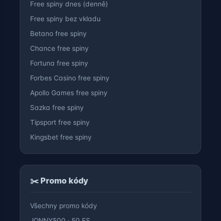
Free spiny dnes (denně)
Free spiny bez vkladu
Betano free spiny
Chance free spiny
Fortuna free spiny
Forbes Casino free spiny
Apollo Games free spiny
Sazka free spiny
Tipsport free spiny
Kingsbet free spiny
✂️ Promo kódy
Všechny promo kódy
JONNY500 · 50 FS