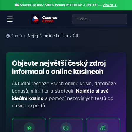
🎰 Smash Casino: 300% bonus 15 000 Kč + 250 FS —
Získat →
☰
🏠
Domů
Nejlepší online kasina v ČR
›
Objevte největší český zdroj
informací o online kasinech
Aktuální recenze všech online kasin, databáze
bonusů, mini-her a strategií.
Najděte si své
ideální kasino
s pomocí nezávislých testů od
našich expertů.
⚽
🎲
🎁