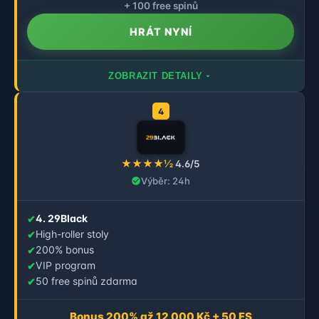
+ 100 free spinů
HRÁT NYNÍ
ZOBRAZIT DETAILY
4
★★★★½
4.6/5
Výběr: 24h
4. 29Black
✔
High-roller stoly
✔
200% bonus
✔
VIP program
✔
50 free spinů zdarma
✔
Bonus 200% až 12 000 Kč + 50 FS