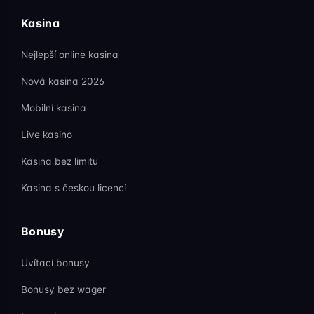
Kasina
Nejlepší online kasina
Nová kasina 2026
Mobilní kasina
Live kasino
Kasina bez limitu
Kasina s českou licencí
Bonusy
Uvítací bonusy
Bonusy bez wager