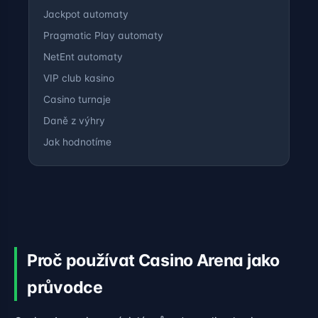
Jackpot automaty
Pragmatic Play automaty
NetEnt automaty
VIP club kasino
Casino turnaje
Daně z výhry
Jak hodnotíme
Proč používat Casino Arena jako
průvodce