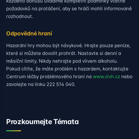
každého bonusu uvádíme kompletní podmínky včetně
požadavků na protáčení, aby se hráči mohli informovaně
rozhodnout.
Odpovědné hraní
Hazardní hry mohou být návykové. Hrajte pouze peníze,
které si můžete dovolit prohrát. Nastavte si denní a
měsíční limity. Nikdy nehrajte pod vlivem alkoholu.
Pokud cítíte, že máte problém s hazardem, kontaktujte
Centrum léčby problémového hraní na
www.clvh.cz
nebo
zavolejte na linku 222 514 040.
Prozkoumejte Témata