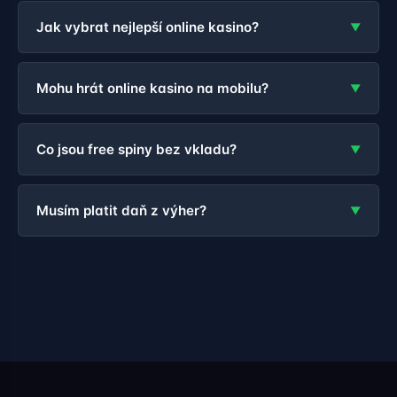
Ano, online kasina s českou licencí od Ministerstva
financí jsou plně legální. Všechna kasina v našem
Jak vybrat nejlepší online kasino?
▼
přehledu mají platnou licenci a podléhají přísné
Zaměřte se na licenci, nabídku bonusů, výběr her,
regulaci.
rychlost výplat a kvalitu zákaznické podpory. Náš
Mohu hrát online kasino na mobilu?
▼
žebříček vám pomůže s výběrem – testujeme každé
Ano, všechna kasina v našem přehledu nabízejí
kasino osobně.
mobilní verzi svých stránek nebo dedikovanou
Co jsou free spiny bez vkladu?
▼
aplikaci. Hry jsou optimalizovány pro dotykové
Free spiny bez vkladu jsou volné zatáčky na
obrazovky.
automatech, které získáte za pouhou registraci –
Musím platit daň z výher?
▼
bez nutnosti vkládat peníze. Výhry podléhají
Daň z hazardních her je 15 % z celkového ročního
podmínkám protáčení.
zisku přesahujícího 1 milion Kč. Výhry pod tuto
hranici jsou od daně osvobozeny.