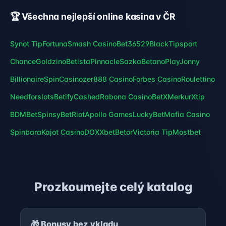
🏆 Všechna nejlepší online kasina v ČR
Synot Tip
Fortuna
Smash Casino
Bet365
29Black
Tipsport
Chance
Goldzino
Betista
Pinnacle
Sazka
Betano
PlayJonny
BillionaireSpin
Casinozer
888 Casino
Forbes Casino
Roulettino
Needforslots
Betify
Cashed
Rabona Casino
BetX
MerkurXtip
BDMBet
Spinsy
BetRiot
Apollo Games
LuckyBet
Mafia Casino
Spinbara
Kajot Casino
DOXXbet
Betor
Victoria Tip
Mostbet
Prozkoumejte celý katalog
🎁 Bonusy bez vkladu