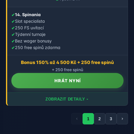
14. Spinania
✔
Slot specialista
✔
250 FS uvítací
✔
Týdenní turnaje
✔
Bez wager bonusy
✔
250 free spinů zdarma
✔
Bonus 150% až 4 500 Kč + 250 free spinů
+ 250 free spinů
HRÁT NYNÍ
ZOBRAZIT DETAILY
1
2
3