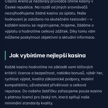
Casino Arena je nezávislý průvodce online kasiny v
České republice. Na rozdíl od jiných srovnávačů
nezvýhodňujeme žádné kasino za úplatu. Naše
hodnocení je založeno na skutečném testování – v
každém kasinu se registrujeme, hrajeme, žádáme o
výplatu a hodnotíme celkový zážitek. Díky tomu vám
můžeme poskytnout objektivní a aktuální informace.
Jak vybíráme nejlepší kasina
Každé kasino hodnotíme na základě osmi klíčových
kritérií: licence a bezpečnost, nabídka bonusů, výběr her,
rychlost výplat, kvalita zákaznické podpory, mobilní
kompatibilita, uživatelská přívětivost a celková
reputace. Do našeho žebříčku zařazujeme pouze kasina
s platnou licencí pro český trh, která splňují naše
minimální standardy kvality.