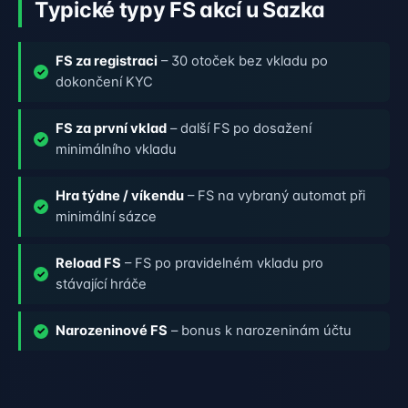
Typické typy FS akcí u Sazka
FS za registraci
– 30 otoček bez vkladu po
dokončení KYC
FS za první vklad
– další FS po dosažení
minimálního vkladu
Hra týdne / víkendu
– FS na vybraný automat při
minimální sázce
Reload FS
– FS po pravidelném vkladu pro
stávající hráče
Narozeninové FS
– bonus k narozeninám účtu