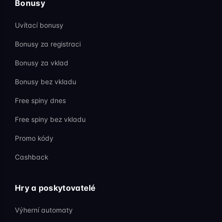
Bonusy
Uvítací bonusy
Bonusy za registraci
Bonusy za vklad
Bonusy bez vkladu
Free spiny dnes
Free spiny bez vkladu
Promo kódy
Cashback
Hry a poskytovatelé
Výherní automaty