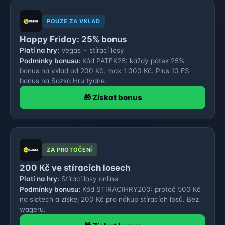
POUZE ZA VKLAD
Happy Friday: 25% bonus
Platí na hry:
Vegas + stírací losy
Podmínky bonusu:
Kód PATEK25: každý pátek 25%
bonus na vklad od 200 Kč, max 1 000 Kč. Plus 10 FS
bonus na Sazka Hru týdne.
🎁 Získat bonus
ZA PROTOČENÍ
200 Kč ve stíracích losech
Platí na hry:
Stírací losy online
Podmínky bonusu:
Kód STIRACIHRY200: protoč 500 Kč
na slotech a získej 200 Kč pro nákup stíracích losů. Bez
wageru.