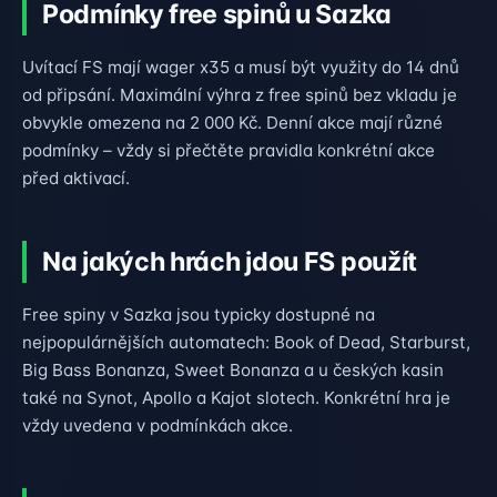
Podmínky free spinů u Sazka
Uvítací FS mají wager x35 a musí být využity do 14 dnů
od připsání. Maximální výhra z free spinů bez vkladu je
obvykle omezena na 2 000 Kč. Denní akce mají různé
podmínky – vždy si přečtěte pravidla konkrétní akce
před aktivací.
Na jakých hrách jdou FS použít
Free spiny v Sazka jsou typicky dostupné na
nejpopulárnějších automatech: Book of Dead, Starburst,
Big Bass Bonanza, Sweet Bonanza a u českých kasin
také na Synot, Apollo a Kajot slotech. Konkrétní hra je
vždy uvedena v podmínkách akce.