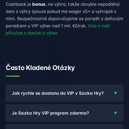
Cashback je
bonus
, ne výhra, takže obvykle nepodléhá
dani z výhry (pouze pokud má wager x5+ a vyhraješ s
ním). Bezpečnostně doporučujeme se poradit s daňovým
poradcem u VIP výher nad 1 mil. Kč/rok.
Více v naší
příručce o daních z výher
.
Často Kladené Otázky
Jak rychle se dostanu do VIP v Sazka Hry?
▼
Standardně 3-6 měsíců pravidelné hry (5 000+
Kč/měsíc). Někteří hráči s vyššími vklady postupují
Je Sazka Hry VIP program zdarma?
▼
rychleji. Konkrétní podmínky se vždy ověřte v
Ano, registrace do VIP programu je zdarma.
aktuálních T&C operátora.