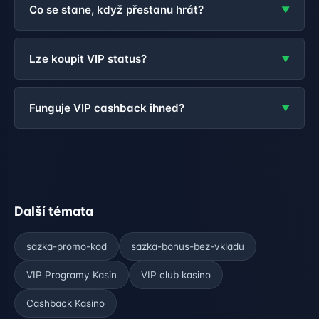
Postupuje se za hraní, ne za platbu. Konkrétní
Co se stane, když přestanu hrát?
▼
podmínky se vždy ověřte v aktuálních T&C
Většina programů má 90-180denní okno aktivity.
operátora.
Pokud nehraješ déle, status klesne na nižší úroveň,
Lze koupit VIP status?
▼
ale účet zůstává funkční.
Ne. Status se získává pouze hraním. Některá kasina
mají premium tier, kam zvou hráče s vysokým
Funguje VIP cashback ihned?
▼
objemem hraní — ale platí se hraním, ne přímo
Cashback se obvykle počítá týdně (pondělí ráno) z
penězi.
čistých ztrát předchozího týdne. Min vrácení 100-
500 Kč podle úrovně.
Další témata
sazka-promo-kod
sazka-bonus-bez-vkladu
VIP Programy Kasin
VIP club kasino
Cashback Kasino