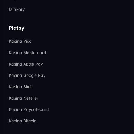
Mini-hry
Platby
Kasina Visa
Kasina Mastercard
Kasina Apple Pay
Kasina Google Pay
Kasina Skrill
Kasina Neteller
Kasina Paysafecard
Kasina Bitcoin