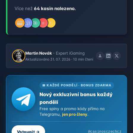
Více než
64 kasin nalezeno.
🎰
🎲
🎯
⭐
🃏
Martin Novák
- Expert iGaming
Aktualizováno 31. 07. 2026 · 10 min čtení
📅 KAŽDÉ PONDĚLÍ · BONUS ZDARMA
Nový exkluzivní bonus každý
pondělí
Free spiny a promo kódy přímo na
Telegramu,
jen pro členy
.
Vstoupit →
@casinosczechcz