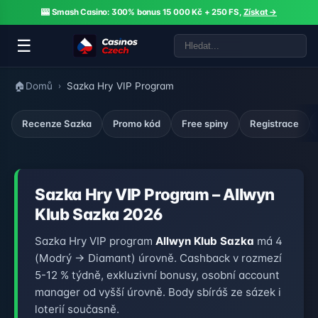
🎰 Smash Casino: 300% bonus 15 000 Kč + 250 FS,
Získat →
☰
🏠
Domů
Sazka Hry VIP Program
›
Recenze Sazka
Promo kód
Free spiny
Registrace
Sazka Hry VIP Program – Allwyn
Klub Sazka 2026
Sazka Hry VIP program
Allwyn Klub Sazka
má 4
(Modrý → Diamant) úrovně. Cashback v rozmezí
5-12 % týdně, exkluzivní bonusy, osobní account
manager od vyšší úrovně. Body sbíráš ze sázek i
loterií současně.