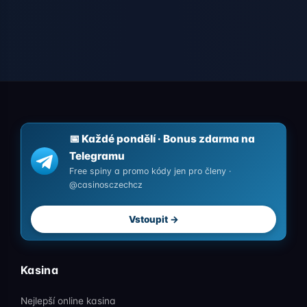
📅 Každé pondělí · Bonus zdarma na
Telegramu
Free spiny a promo kódy jen pro členy ·
@casinosczechcz
Vstoupit →
Kasina
Nejlepší online kasina