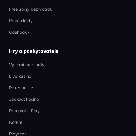
Free spiny bez vkladu
Promo kódy
Cashback
Hry a poskytovatelé
Výherní automaty
Live kasino
Poker online
Jackpot kasino
Pragmatic Play
NetEnt
Playtech