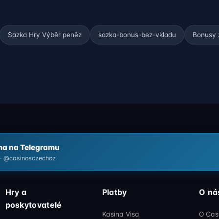
Sazka Hry Výběr peněz
sazka-bonus-bez-vkladu
Bonusy z
rma na Telegramu
y · @casinosczechcz
Hry a
Platby
O ná
poskytovatelé
Kasina Visa
O Cas