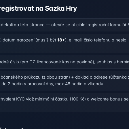
aregistrovat na Sazka Hry
dekoli na této stránce — otevře se oficiální registrační formulář
í, datum narození (musíš být
18+
), e-mail, číslo telefonu a hesl
rodné číslo (pro CZ-licencované kasina povinné), souhlas s her
občanského průkazu (z obou stran) + doklad o adrese (účtenka za
 do 2 hodin v pracovní dny, max 48 hodin o víkendu.
hválení KYC vlož minimální částku (100 Kč) a welcome bonus se