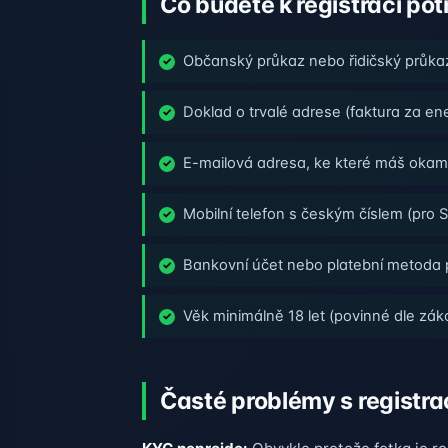
Co budete k registraci po
Občanský průkaz nebo řidičský průkaz (
Doklad o trvalé adrese (faktura za ene
E-mailová adresa, ke které máš okamž
Mobilní telefon s českým číslem (pro 
Bankovní účet nebo platební metoda pr
Věk minimálně 18 let (povinné dle zá
Časté problémy s registra