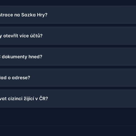
istrace na Sazka Hry?
 minut, KYC ověření 2-48 hodin podle dne (pracovní den vs
te v aktuálních T&C operátora.
 otevřít více účtů?
je zakázán a vede k zablokování všech účtů + propadnutí z
C dokumenty hned?
ino ano, je to povinné dle zákona. Bez KYC nelze hrát na 
ční kasina KYC vyžadují až při prvním výběru.
ad o adrese?
 faktura za elektřinu/plyn/internet, nájemní smlouva, daňov
hovat tvoje jméno + adresu.
t cizinci žijící v ČR?
 pobyt v ČR a platný doklad totožnosti (cestovní pas + po
mínkou.