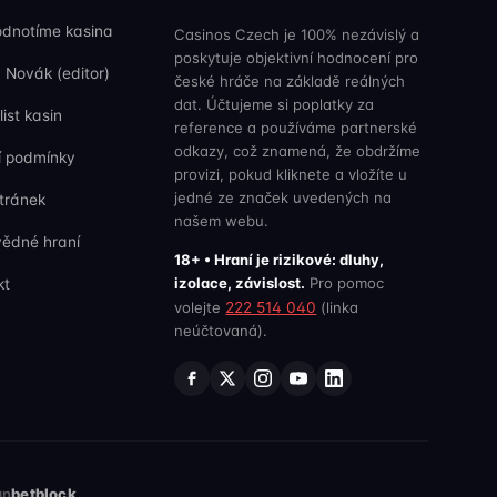
odnotíme kasina
Casinos Czech je 100% nezávislý a
poskytuje objektivní hodnocení pro
 Novák (editor)
české hráče na základě reálných
dat. Účtujeme si poplatky za
list kasin
reference a používáme partnerské
odkazy, což znamená, že obdržíme
í podmínky
provizi, pokud kliknete a vložíte u
jedné ze značek uvedených na
stránek
našem webu.
ědné hraní
18+ • Hraní je rizikové: dluhy,
izolace, závislost.
Pro pomoc
kt
volejte
222 514 040
(linka
neúčtovaná).
an
betblock