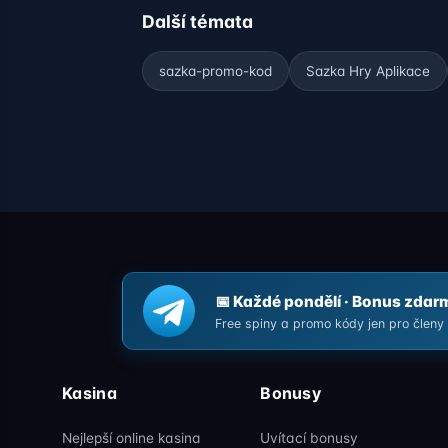
Další témata
sazka-promo-kod
Sazka Hry Aplikace
📅 Každé pondělí · Bonus zda
Free spiny a promo kódy jen pro člen
Kasina
Bonusy
Nejlepší online kasina
Uvítací bonusy