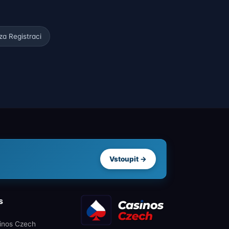
a Registraci
Vstoupit →
s
inos Czech