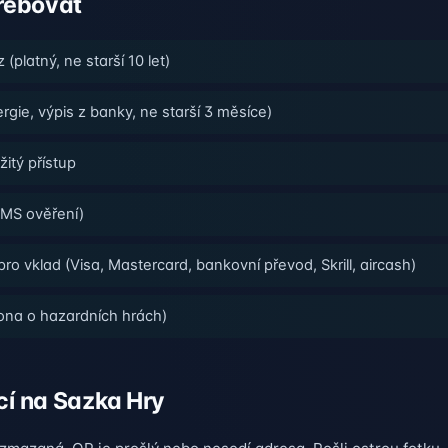
třebovat
platný, ne starší 10 let)
rgie, výpis z banky, ne starší 3 měsíce)
itý přístup
SMS ověření)
o vklad (Visa, Mastercard, bankovní převod, Skrill, aircash)
kona o hazardních hrách)
cí na Sazka Hry