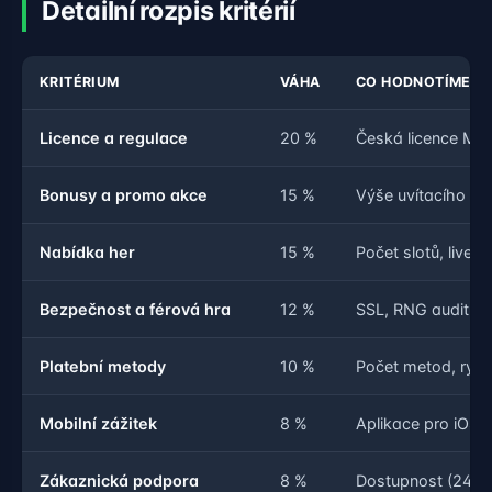
Detailní rozpis kritérií
KRITÉRIUM
VÁHA
CO HODNOTÍME
Licence a regulace
20 %
Česká licence MFČ
Bonusy a promo akce
15 %
Výše uvítacího bo
Nabídka her
15 %
Počet slotů, live k
Bezpečnost a férová hra
12 %
SSL, RNG audit (e
Platební metody
10 %
Počet metod, rychl
Mobilní zážitek
8 %
Aplikace pro iOS/
Zákaznická podpora
8 %
Dostupnost (24/7),