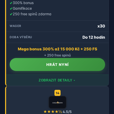
300% bonus
✔
Gamifikace
✔
250 free spinů zdarma
✔
x30
WAGER
Do 12 hodin
DOBA VÝBĚRU
Mega bonus 300% až 15 000 Kč + 250 FS
+ 250 free spinů
HRÁT NYNÍ
ZOBRAZIT DETAILY
14
★★★★½
4.5/5