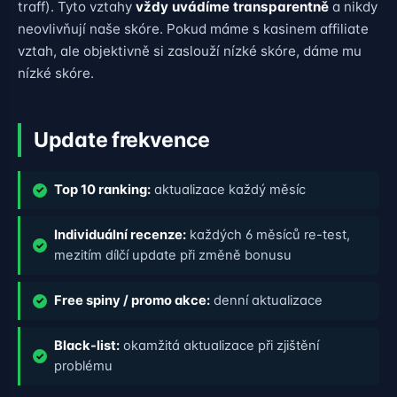
traff). Tyto vztahy
vždy uvádíme transparentně
a nikdy
neovlivňují naše skóre. Pokud máme s kasinem affiliate
vztah, ale objektivně si zaslouží nízké skóre, dáme mu
nízké skóre.
Update frekvence
Top 10 ranking:
aktualizace každý měsíc
Individuální recenze:
každých 6 měsíců re-test,
mezitím dílčí update při změně bonusu
Free spiny / promo akce:
denní aktualizace
Black-list:
okamžitá aktualizace při zjištění
problému