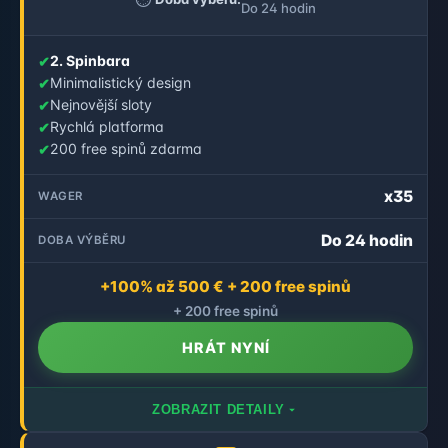
Do 24 hodin
2. Spinbara
✔
Minimalistický design
✔
Nejnovější sloty
✔
Rychlá platforma
✔
200 free spinů zdarma
✔
x35
WAGER
Do 24 hodin
DOBA VÝBĚRU
+100% až 500 € + 200 free spinů
+ 200 free spinů
HRÁT NYNÍ
ZOBRAZIT DETAILY