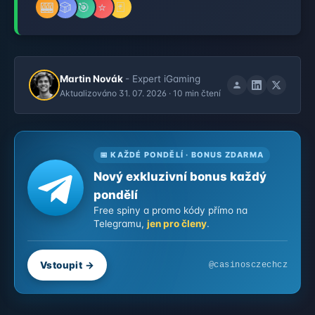
🎰
🎲
🎯
⭐
🃏
Martin Novák
- Expert iGaming
Aktualizováno 31. 07. 2026 · 10 min čtení
📅 KAŽDÉ PONDĚLÍ · BONUS ZDARMA
Nový exkluzivní bonus každý
pondělí
Free spiny a promo kódy přímo na
Telegramu,
jen pro členy
.
Vstoupit →
@casinosczechcz