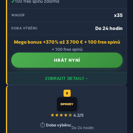
100 free spinů zdarma
✔
x35
WAGER
Do 24 hodin
DOBA VÝBĚRU
Mega bonus +370% až 3 700 € + 100 free spinů
+ 100 free spinů
HRÁT NYNÍ
ZOBRAZIT DETAILY
9
★★★★☆
4.2/5
⏱️
Doba výběru:
Do 24 hodin