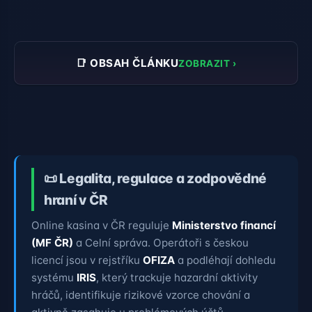
📑
OBSAH ČLÁNKU
ZOBRAZIT ›
Licence
📜
Hodnotící kritéria
🧭
Detailní rozpis
🧭
📜 Legalita, regulace a zodpovědné
Testovací proces
📌
hraní v ČR
Hraj zodpovědně
🤝
Online kasina v ČR reguluje
Ministerstvo financí
(MF ČR)
a Celní správa. Operátoři s českou
Děláme jinak
📌
licencí jsou v rejstříku
OFIZA
a podléhají dohledu
systému
IRIS
, který trackuje hazardní aktivity
Konflikt zájmů
📌
hráčů, identifikuje rizikové vzorce chování a