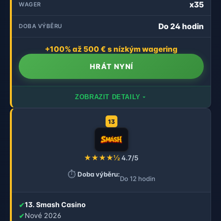
x35
WAGER
Do 24 hodin
DOBA VÝBĚRU
+100% až 500 € s nízkým wagering
HRÁT NYNÍ
ZOBRAZIT DETAILY
13
★★★★½
4.7/5
⏱️
Doba výběru:
Do 12 hodin
13. Smash Casino
✔
Nové 2026
✔