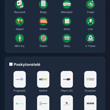
Baccarat
Bingo
Blackjack
Craps
eSport
Stírací
Keno
Live
Mini-hry
Ruleta
Sloty
V. Poker
🏢 Poskytovatelé
Pragmatic
NetEnt
Play'n GO
Evolution