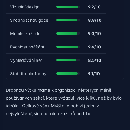
Vizuální design
9.2/10
Snadnost navigace
8.8/10
Mobilní zážitek
9.0/10
Rychlost načítání
9.4/10
Vyhledávání her
8.5/10
Stabilita platformy
9.1/10
Drobnou výtku máme k organizaci některých méně
používaných sekcí, které vyžadují více kliků, než by bylo
ideální. Celkově však MyStake nabízí jeden z
nejvyleštěnějších herních zážitků na trhu.