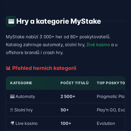
Hry a kategorie MyStake
🎰
MyStake nabízí 3 000+ her od 80+ poskytovatelů.
Katalog zahrnuje automaty, stolní hry,
živé kasino
a u
offshore brandů i crash hry.
📊 Přehled herních kategorií
KATEGORIE
POČET TITULŮ
TOP POSKYTOVA
🎰 Automaty
2 500+
Pragmatic Play, 
🃏 Stolní hry
50+
Play'n GO, Evolut
🎥 Live kasino
100+
Evolution