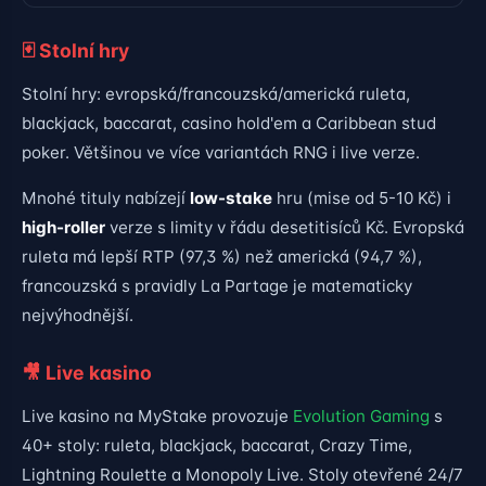
🃏 Stolní hry
Stolní hry: evropská/francouzská/americká ruleta,
blackjack, baccarat, casino hold'em a Caribbean stud
poker. Většinou ve více variantách RNG i live verze.
Mnohé tituly nabízejí
low-stake
hru (mise od 5-10 Kč) i
high-roller
verze s limity v řádu desetitisíců Kč. Evropská
ruleta má lepší RTP (97,3 %) než americká (94,7 %),
francouzská s pravidly La Partage je matematicky
nejvýhodnější.
🎥 Live kasino
Live kasino na MyStake provozuje
Evolution Gaming
s
40+ stoly: ruleta, blackjack, baccarat, Crazy Time,
Lightning Roulette a Monopoly Live. Stoly otevřené 24/7