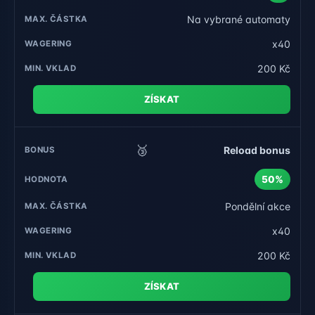
Na vybrané automaty
x40
200 Kč
ZÍSKAT
🥉
Reload bonus
50%
Pondělní akce
x40
200 Kč
ZÍSKAT