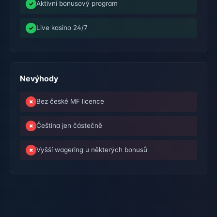
Aktivní bonusový program
✓
Live kasino 24/7
✓
Nevýhody
Bez české MF licence
✗
Čeština jen částečně
✗
Vyšší wagering u některých bonusů
✗