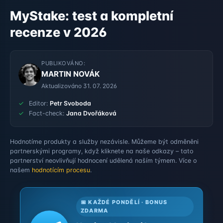
MyStake: test a kompletní
recenze v 2026
PUBLIKOVÁNO:
MARTIN NOVÁK
Aktualizováno 31. 07. 2026
✓
Editor:
Petr Svoboda
✓
Fact-check:
Jana Dvořáková
Hodnotíme produkty a služby nezávisle. Můžeme být odměněni
partnerskými programy, když kliknete na naše odkazy – tato
partnerství neovlivňují hodnocení udělená naším týmem. Více o
našem
hodnotícím procesu
.
📅 KAŽDÉ PONDĚLÍ · BONUS
ZDARMA