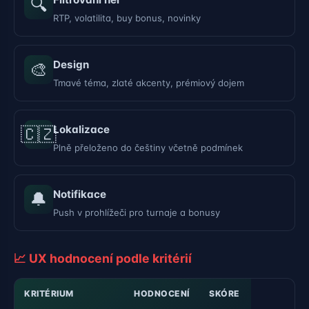
🔍
RTP, volatilita, buy bonus, novinky
Design
🎨
Tmavé téma, zlaté akcenty, prémiový dojem
Lokalizace
🇨🇿
Plně přeloženo do češtiny včetně podmínek
Notifikace
🔔
Push v prohlížeči pro turnaje a bonusy
📈 UX hodnocení podle kritérií
KRITÉRIUM
HODNOCENÍ
SKÓRE