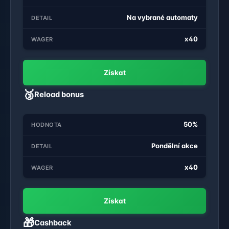
Na vybrané automaty
DETAIL
x40
WAGER
Získat
🥉
Reload bonus
50%
HODNOTA
Pondělní akce
DETAIL
x40
WAGER
Získat
🎁
Cashback