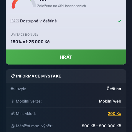
Založeno na 659 hodnoceních
🇨🇿 Dostupné v češtině
✓
UVÍTACÍ BONUS:
150% až 25 000 Kč
HRÁT
📋 INFORMACE MYSTAKE
🌐 Jazyk:
Čeština
📱 Mobilní verze:
Mobilní web
💰 Min. vklad:
200 Kč
📤 Měsíční max. výběr:
500 Kč – 500 000 Kč