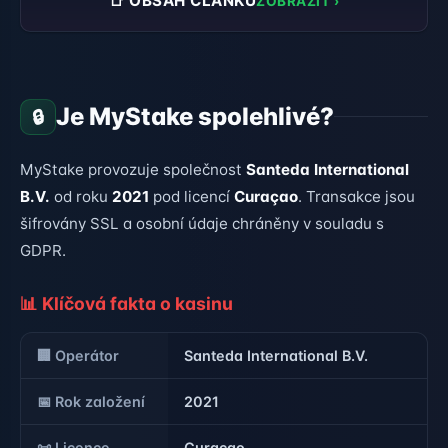
📑 OBSAH ČLÁNKU
ZOBRAZIT ›
Spolehlivost
🔒
Bonusy
🎁
Je MyStake spolehlivé?
🔒
Design
🎨
MyStake provozuje společnost
Santeda International
Hry
🎰
B.V.
od roku
2021
pod licencí
Curaçao
. Transakce jsou
šifrovány SSL a osobní údaje chráněny v souladu s
Platby
💳
GDPR.
Poskytovatelé
🏢
📊 Klíčová fakta o kasinu
Registrace
📝
🏢 Operátor
Santeda International B.V.
Podpora
💬
📅 Rok založení
2021
FAQ
❓
📜 Licence
Curaçao