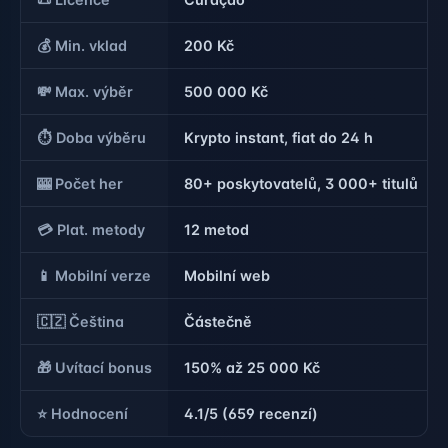
💰 Min. vklad
200 Kč
💸 Max. výběr
500 000 Kč
⏱️ Doba výběru
Krypto instant, fiat do 24 h
🎰 Počet her
80+ poskytovatelů, 3 000+ titulů
💳 Plat. metody
12 metod
📱 Mobilní verze
Mobilní web
🇨🇿 Čeština
Částečně
🎁 Uvítací bonus
150% až 25 000 Kč
⭐ Hodnocení
4.1/5 (659 recenzí)