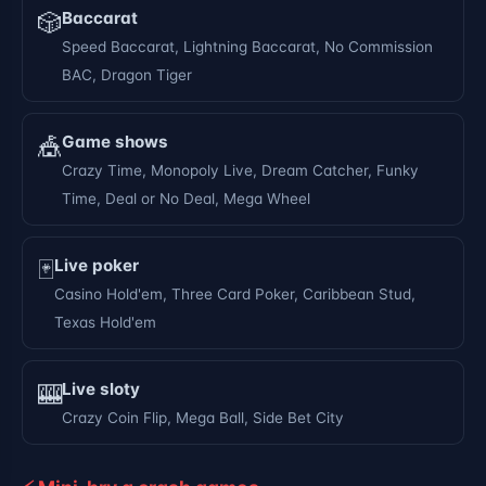
🎲
Baccarat
Speed Baccarat, Lightning Baccarat, No Commission
BAC, Dragon Tiger
🎪
Game shows
Crazy Time, Monopoly Live, Dream Catcher, Funky
Time, Deal or No Deal, Mega Wheel
🃏
Live poker
Casino Hold'em, Three Card Poker, Caribbean Stud,
Texas Hold'em
🎰
Live sloty
Crazy Coin Flip, Mega Ball, Side Bet City