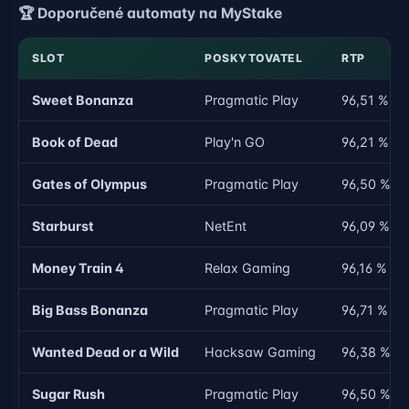
🏆 Doporučené automaty na MyStake
SLOT
POSKYTOVATEL
RTP
Sweet Bonanza
Pragmatic Play
96,51 %
Book of Dead
Play'n GO
96,21 %
Gates of Olympus
Pragmatic Play
96,50 %
Starburst
NetEnt
96,09 %
Money Train 4
Relax Gaming
96,16 %
Big Bass Bonanza
Pragmatic Play
96,71 %
Wanted Dead or a Wild
Hacksaw Gaming
96,38 %
Sugar Rush
Pragmatic Play
96,50 %