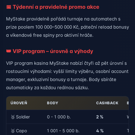
📅 Týdenní a pravidelné promo akce
MyStake pravidelně pořádá turnaje na automatech s
prize poolem 100 000–500 000 Kč, páteční reload bonusy
a víkendové free spiny pro aktivní hráče.
👑 VIP program – úrovně a výhody
VIP program kasina MyStake nabízí čtyři až pět úrovní s
rostoucími výhodami: vyšší limity výběru, osobní account
manager, exkluzivní bonusy a turnaje. Body sbíráte
automaticky za každou reálnou sázku.
ÚROVEŇ
BODY
CASHBACK
BO
🥉 Soldier
0 - 1 000 b.
2 %
Wel
🥈 Capo
1 001 - 5 000 b.
4 %
Týd