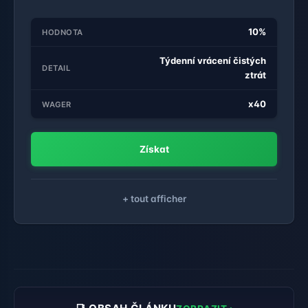
10%
HODNOTA
Týdenní vrácení čistých
DETAIL
ztrát
x40
WAGER
Získat
+ tout afficher