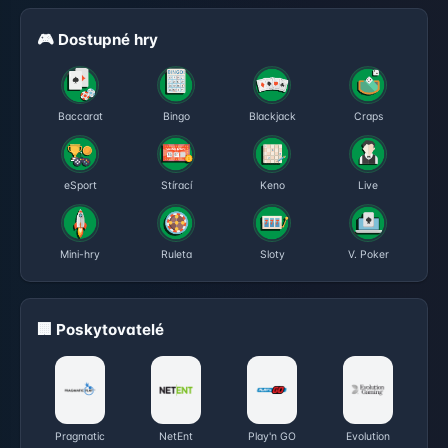
🎮 Dostupné hry
Baccarat
Bingo
Blackjack
Craps
eSport
Stírací
Keno
Live
Mini-hry
Ruleta
Sloty
V. Poker
🏢 Poskytovatelé
Pragmatic
NetEnt
Play'n GO
Evolution