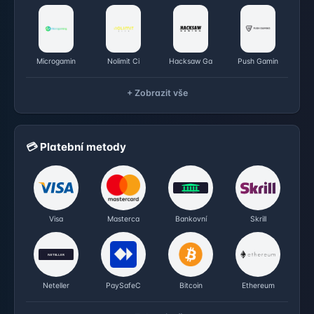
Microgamin
Nolimit Ci
Hacksaw Ga
Push Gamin
+ Zobrazit vše
💳 Platební metody
Visa
Masterca
Bankovní
Skrill
Neteller
PaySafeC
Bitcoin
Ethereum