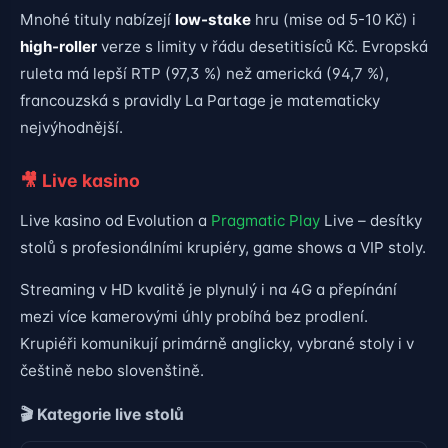
Mnohé tituly nabízejí
low-stake
hru (mise od 5-10 Kč) i
high-roller
verze s limity v řádu desetitisíců Kč. Evropská
ruleta má lepší RTP (97,3 %) než americká (94,7 %),
francouzská s pravidly La Partage je matematicky
nejvýhodnější.
🎥 Live kasino
Live kasino od Evolution a
Pragmatic Play
Live – desítky
stolů s profesionálními krupiéry, game shows a VIP stoly.
Streaming v HD kvalitě je plynulý i na 4G a přepínání
mezi více kamerovými úhly probíhá bez prodlení.
Krupiéři komunikují primárně anglicky, vybrané stoly i v
češtině nebo slovenštině.
🎬 Kategorie live stolů