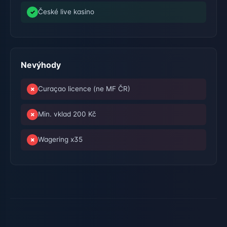
České live kasino
✓
Nevýhody
Curaçao licence (ne MF ČR)
✗
Min. vklad 200 Kč
✗
Wagering x35
✗