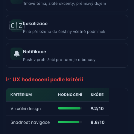
Tmavé téma, zlaté akcenty, prémiový dojem
Lokalizace
🇨🇿
Plně přeloženo do češtiny včetně podmínek
Notifikace
🔔
Push v prohlížeči pro turnaje a bonusy
📈 UX hodnocení podle kritérií
KRITÉRIUM
HODNOCENÍ
SKÓRE
Vizuální design
9.2/10
Snadnost navigace
8.8/10