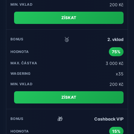
200 Kč
ZÍSKAT
🥉
2. vklad
75%
3 000 Kč
x35
200 Kč
ZÍSKAT
🎁
Cashback VIP
15%