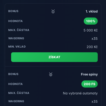
🥇
1. vklad
100%
5 000 Kč
x35
200 Kč
ZÍSKAT
🥈
Free spiny
200 FS
Na vybrané automaty
x35