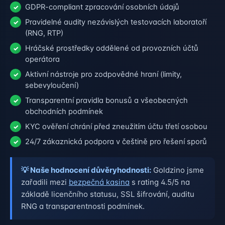
GDPR-compliant zpracování osobních údajů
Pravidelné audity nezávislých testovacích laboratoří
(RNG, RTP)
Hráčské prostředky oddělené od provozních účtů
operátora
Aktivní nástroje pro zodpovědné hraní (limity,
sebevyloučení)
Transparentní pravidla bonusů a všeobecných
obchodních podmínek
KYC ověření chrání před zneužitím účtu třetí osobou
24/7 zákaznická podpora v češtině pro řešení sporů
💡 Naše hodnocení důvěryhodnosti:
Goldzino jsme
zařadili mezi
bezpečná kasina
s rating 4.5/5 na
základě licenčního statusu, SSL šifrování, auditu
RNG a transparentnosti podmínek.