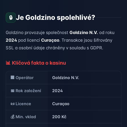
Bonusy
🎁
Je Goldzino spolehlivé?
🔒
Design
🎨
Goldzino provozuje společnost
Goldzino N.V.
od roku
Hry
🎰
2024
pod licencí
Curaçao
. Transakce jsou šifrovány
SSL a osobní údaje chráněny v souladu s GDPR.
Platby
💳
Poskytovatelé
🏢
📊 Klíčová fakta o kasinu
Registrace
📝
🏢 Operátor
Goldzino N.V.
Podpora
💬
📅 Rok založení
2024
FAQ
❓
📜 Licence
Curaçao
💰 Min. vklad
200 Kč