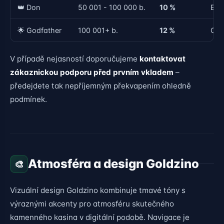
👑 Don
50 001 - 100 000 b.
10 %
Exkl
🌟 Godfather
100 001+ b.
12 %
Cus
V případě nejasností doporučujeme
kontaktovat
zákaznickou podporu před prvním vkladem
–
předejdete tak nepříjemným překvapením ohledně
podmínek.
Atmosféra a design Goldzino
🎨
Vizuální design Goldzino kombinuje tmavé tóny s
výraznými akcenty pro atmosféru skutečného
kamenného kasina v digitální podobě. Navigace je