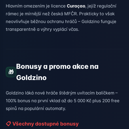
Hlavním omezením je licence
Curaçao
, jejíž regulační
rámec je mírnější než česká MFČR. Prakticky to však
neovlivňuje běžnou ochranu hráčů – Goldzino funguje
transparentně a výhry vyplácí včas.
Bonusy a promo akce na
🎁
Goldzino
Goldzino láká nové hráče štědrým uvítacím balíčkem –
100% bonus na první vklad až do 5 000 Kč plus 200 free
spinů na populární automaty.
📋 Všechny dostupné bonusy