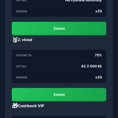
Na vybrané automaty
DETAIL
x35
WAGER
Získat
🥉
2. vklad
75%
HODNOTA
Až 3 000 Kč
DETAIL
x35
WAGER
Získat
🎁
Cashback VIP