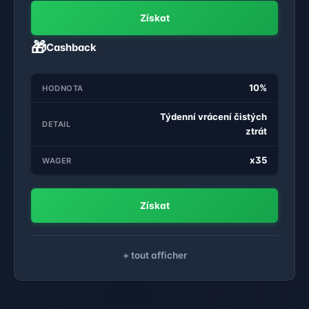
Získat
🎁
Cashback
10%
HODNOTA
Týdenní vrácení čistých
DETAIL
ztrát
x35
WAGER
Získat
+ tout afficher