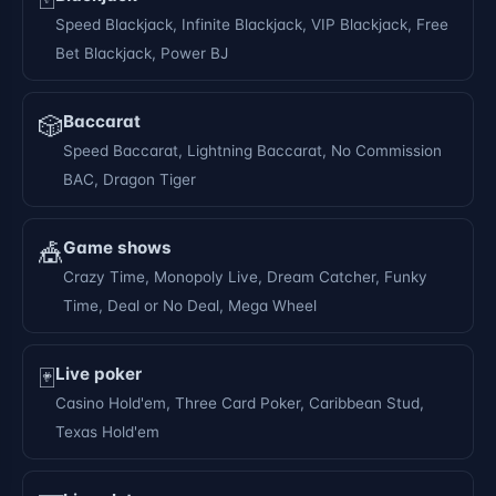
Speed Blackjack, Infinite Blackjack, VIP Blackjack, Free
Bet Blackjack, Power BJ
🎲
Baccarat
Speed Baccarat, Lightning Baccarat, No Commission
BAC, Dragon Tiger
🎪
Game shows
Crazy Time, Monopoly Live, Dream Catcher, Funky
Time, Deal or No Deal, Mega Wheel
🃏
Live poker
Casino Hold'em, Three Card Poker, Caribbean Stud,
Texas Hold'em