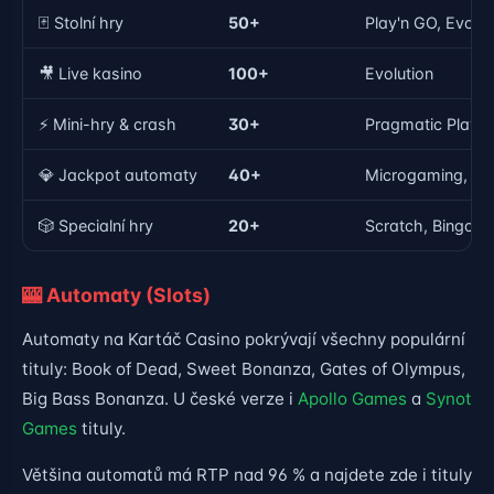
🃏 Stolní hry
50+
Play'n GO, Evolut
🎥 Live kasino
100+
Evolution
⚡ Mini-hry & crash
30+
Pragmatic Play
💎 Jackpot automaty
40+
Microgaming, Ne
🎲 Specialní hry
20+
Scratch, Bingo, 
🎰 Automaty (Slots)
Automaty na Kartáč Casino pokrývají všechny populární
tituly: Book of Dead, Sweet Bonanza, Gates of Olympus,
Big Bass Bonanza. U české verze i
Apollo Games
a
Synot
Games
tituly.
Většina automatů má RTP nad 96 % a najdete zde i tituly