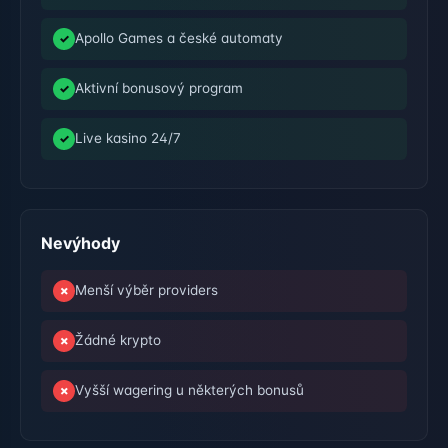
Apollo Games a české automaty
✓
Aktivní bonusový program
✓
Live kasino 24/7
✓
Nevýhody
Menší výběr providers
✗
Žádné krypto
✗
Vyšší wagering u některých bonusů
✗