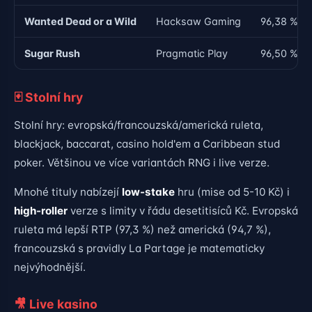
Wanted Dead or a Wild
Hacksaw Gaming
96,38 %
Sugar Rush
Pragmatic Play
96,50 %
🃏 Stolní hry
Stolní hry: evropská/francouzská/americká ruleta,
blackjack, baccarat, casino hold'em a Caribbean stud
poker. Většinou ve více variantách RNG i live verze.
Mnohé tituly nabízejí
low-stake
hru (mise od 5-10 Kč) i
high-roller
verze s limity v řádu desetitisíců Kč. Evropská
ruleta má lepší RTP (97,3 %) než americká (94,7 %),
francouzská s pravidly La Partage je matematicky
nejvýhodnější.
🎥 Live kasino