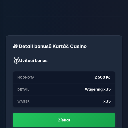
🎁 Detail bonusů Kartáč Casino
🥇
Uvítací bonus
2 500 Kč
HODNOTA
Wagering x35
DETAIL
x35
WAGER
Získat