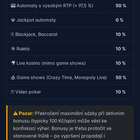
🎰 Automaty s vysokým RTP (> 97,5 %)
50 %
💎 Jackpot automaty
0 %
🃏 Blackjack, Baccarat
10 %
🎯 Ruleta
10 %
🎥 Live kasino (mimo game shows)
10 %
🎪 Game shows (Crazy Time, Monopoly Live)
50 %
🃏 Video poker
10 %
⚠️ Pozor:
Překročení maximální sázky při aktivním
bonusu (typicky 100 Kč/spin) může vést ke
konfiskaci výher. Bonusy je třeba protočit ve
stanovené lhůtě – po vypršení propadají i