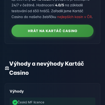
24/7 v češtině. Hodnocení
4.0/5
na základě
testování od 650 hráčů. Zařadili jsme Kartáč
Casino do našeho žebříčku
nejlepších kasin v ČR
.
HRÁT NA KARTÁČ CASINO
Výhody a nevýhody Kartáč
⚖️
Casino
Výhody
Česká MF licence
✓