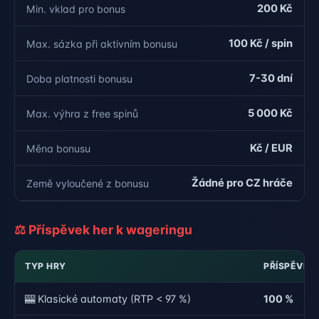
200 Kč
Min. vklad pro bonus
100 Kč / spin
Max. sázka při aktivním bonusu
7-30 dní
Doba platnosti bonusu
5 000 Kč
Max. výhra z free spinů
Kč / EUR
Měna bonusu
Žádné pro CZ hráče
Země vyloučené z bonusu
⚖️ Příspěvek her k wageringu
TYP HRY
PŘÍSPĚVEK
🎰 Klasické automaty (RTP < 97 %)
100 %