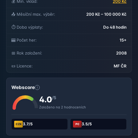
💰 Min. vklad:
200 Kč
📤 Měsíční max. výběr:
200 Kč – 100 000 Kč
⏱️ Doba výplaty:
Do 48 hodin
🎰 Počet her:
15+
📅 Rok založení:
2008
📜 Licence:
MF ČR
Webscore
i
4.0
/5
Založeno na 2 hodnoceních
3.7/5
3.5/5
CZK
PC