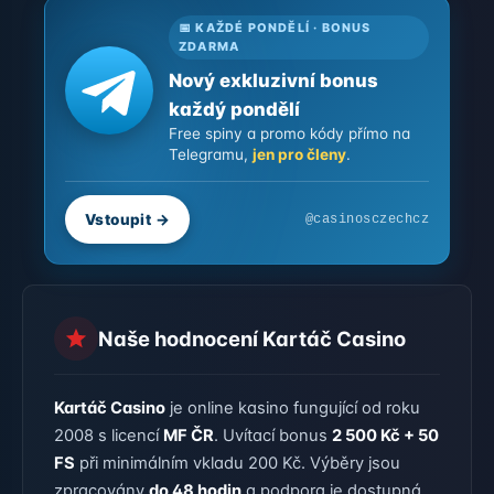
📅 KAŽDÉ PONDĚLÍ · BONUS
ZDARMA
Nový exkluzivní bonus
každý pondělí
Free spiny a promo kódy přímo na
Telegramu,
jen pro členy
.
Vstoupit →
@casinosczechcz
Naše hodnocení Kartáč Casino
Kartáč Casino
je online kasino fungující od roku
2008 s licencí
MF ČR
. Uvítací bonus
2 500 Kč + 50
FS
při minimálním vkladu 200 Kč. Výběry jsou
zpracovány
do 48 hodin
a podpora je dostupná