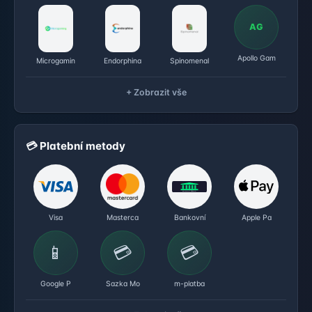
AG
Apollo Gam
Microgamin
Endorphina
Spinomenal
+ Zobrazit vše
💳 Platební metody
Visa
Masterca
Bankovní
Apple Pa
📱
💳
💳
Google P
Sazka Mo
m-platba