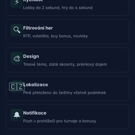
⚡
Lobby do 2 sekund, hry do 4 sekund
Filtrování her
🔍
RTP, volatilita, buy bonus, novinky
Design
🎨
Tmavé téma, zlaté akcenty, prémiový dojem
Lokalizace
🇨🇿
Plně přeloženo do češtiny včetně podmínek
Notifikace
🔔
Push v prohlížeči pro turnaje a bonusy