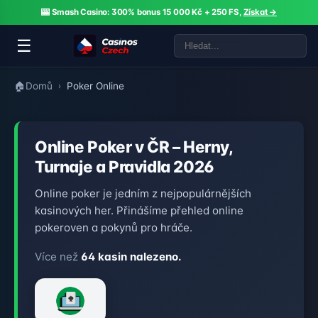
🎰 Smash Casino: 300% bonus 15 000 Kč + 250 FS,
Získat →
☰
🏠
Domů
Poker Online
›
Online Poker v ČR – Herny,
Turnaje a Pravidla 2026
Online poker je jedním z nejpopulárnějších
kasinových her. Přinášíme přehled online
pokeroven a pokynů pro hráče.
Více než
64 kasin nalezeno.