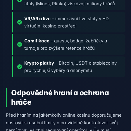
tituly (Mines, Plinko) získávají miliony hráčů
VR/AR a live
– immerzivní live stoly v HD,
virtuální kasino prostředí
Gamifikace
– questy, badge, žebříčky a
turnaje pro zvýšení retence hráčů
Krypto platby
– Bitcoin, USDT a stablecoiny
pro rychlejší výběry a anonymitu
Odpovědné hraní a ochrana
hráče
Před hraním na jakémkoliv online kasinu doporučujeme
nastavit si osobní limity a pravidelně kontrolovat svůj
herní zvyk. Všichni regulovaní operátoři v ČR musí