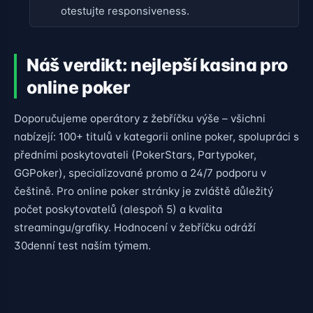
otestujte responsiveness.
Náš verdikt: nejlepší kasina pro
online poker
Doporučujeme operátory z žebříčku výše – všichni
nabízejí: 100+ titulů v kategorii online poker, spolupráci s
předními poskytovateli (PokerStars, Partypoker,
GGPoker), specializované promo a 24/7 podporu v
češtině. Pro online poker stránky je zvláště důležitý
počet poskytovatelů (alespoň 5) a kvalita
streamingu/grafiky. Hodnocení v žebříčku odráží
30denní test naším týmem.