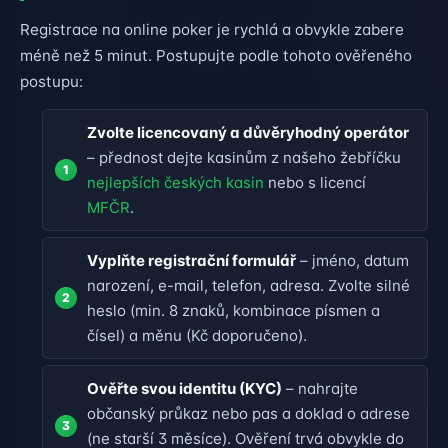
Registrace na online poker je rychlá a obvykle zabere
méně než 5 minut. Postupujte podle tohoto ověřeného
postupu:
Zvolte licencovaný a důvěryhodný operátor
– přednost dejte kasinům z našeho žebříčku
nejlepších českých kasin
nebo s licencí
MFČR
.
Vyplňte registrační formulář
– jméno, datum
narození, e-mail, telefon, adresa. Zvolte silné
heslo (min. 8 znaků, kombinace písmen a
čísel) a měnu (Kč doporučeno).
Ověřte svou identitu (KYC)
– nahrajte
občanský průkaz nebo pas a doklad o adrese
(ne starší 3 měsíce). Ověření trvá obvykle do