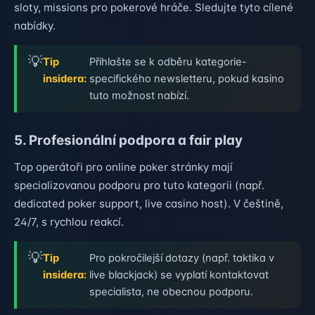
sloty, missions pro pokerové hráče. Sledujte tyto cílené
nabídky.
💡
Tip
Přihlašte se k odběru kategorie-
insidera:
specifického newsletteru, pokud kasino
tuto možnost nabízí.
5. Profesionální podpora a fair play
Top operátoři pro online poker stránky mají
specializovanou podporu pro tuto kategorii (např.
dedicated poker support, live casino host). V češtině,
24/7, s rychlou reakcí.
💡
Tip
Pro pokročilejší dotazy (např. taktika v
insidera:
live blackjack) se vyplatí kontaktovat
specialista, ne obecnou podporu.