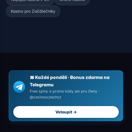
Kasino pro Začátečníky
📅 Každé pondělí · Bonus zdarma na
Telegramu
Free spiny a promo kódy jen pro členy ·
@casinosczechcz
Vstoupit →