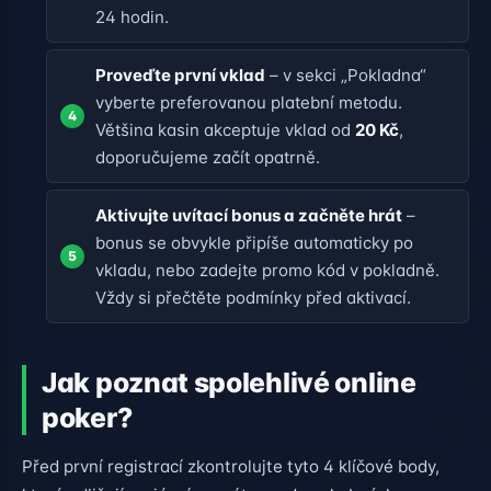
24 hodin.
Proveďte první vklad
– v sekci „Pokladna“
vyberte preferovanou platební metodu.
Většina kasin akceptuje vklad od
20 Kč
,
doporučujeme začít opatrně.
Aktivujte uvítací bonus a začněte hrát
–
bonus se obvykle připíše automaticky po
vkladu, nebo zadejte promo kód v pokladně.
Vždy si přečtěte podmínky před aktivací.
Jak poznat spolehlivé online
poker?
Před první registrací zkontrolujte tyto 4 klíčové body,