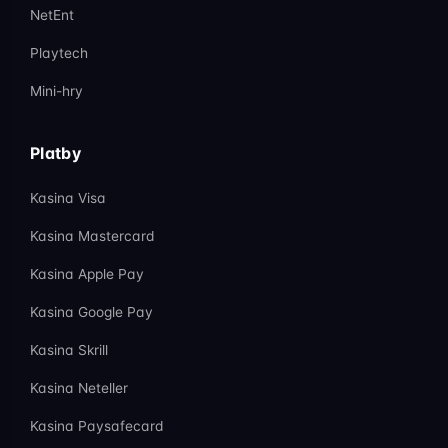
NetEnt
Playtech
Mini-hry
Platby
Kasina Visa
Kasina Mastercard
Kasina Apple Pay
Kasina Google Pay
Kasina Skrill
Kasina Neteller
Kasina Paysafecard