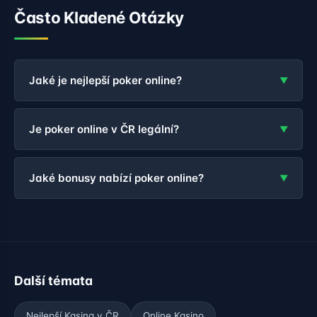
Často Kladené Otázky
Jaké je nejlepší poker online?
▼
Nejlepší poker online je podle našich testů takové,
které nabízí dobrý poměr bezpečnosti, bonusů a her.
Je poker online v ČR legální?
▼
Konkrétní podmínky se vždy ověřte v aktuálních T&C
Ano, pokud má kasino licenci od Ministerstva financí
operátora.
ČR, je zcela legální a regulované. Konkrétní
Jaké bonusy nabízí poker online?
▼
podmínky se vždy ověřte v aktuálních T&C
Kasina obvykle nabízejí registrační bonusy, free
operátora.
spiny, reload bonusy a věrnostní programy.
Podmínky se liší. Konkrétní podmínky se vždy ověřte
v aktuálních T&C operátora.
Další témata
Nejlepší Kasina v ČR
Online Kasino