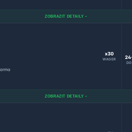
ZOBRAZIT DETAILY
x30
24
WAGER
DO
darma
ZOBRAZIT DETAILY