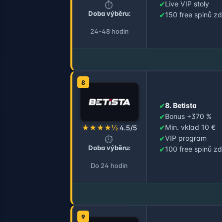
Live VIP stoly
✔
⏱️
Doba výběru:
150 free spinů z
✔
24-48 hodin
8
8. Betista
✔
Bonus +370 %
✔
Min. vklad 10 €
✔
★★★★½
4.5/5
VIP program
✔
⏱️
Doba výběru:
100 free spinů z
✔
Do 24 hodin
9