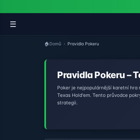
☰
🏠
Domů
Pravidla Pokeru
›
Pravidla Pokeru – 
Poker je nejpopulárnější karetní hra n
Texas Hold'em. Tento průvodce pokrý
strategii.