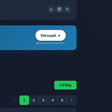
Vstoupit →
@casinosczechcz
Filtry
1
2
3
4
5