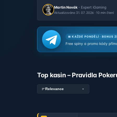
Martin Novák
- Expert iGaming
Aktualizováno 31. 07. 2026 · 10 min čtení
📅 KAŽDÉ PONDĚLÍ · BONUS 
Free spiny a promo kódy pří
Top kasin – Pravidla Poke
Relevance