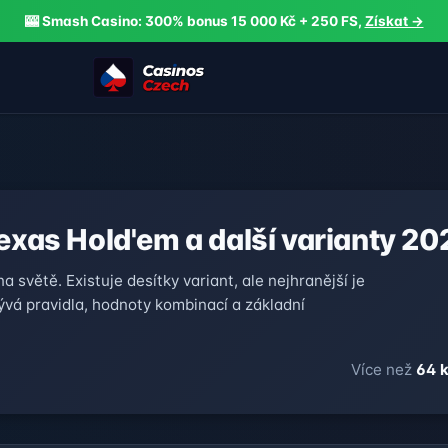
🎰 Smash Casino: 300% bonus 15 000 Kč + 250 FS,
Získat →
Texas Hold'em a další varianty 20
a světě. Existuje desítky variant, ale nejhranější je
vá pravidla, hodnoty kombinací a základní
Více než
64 k