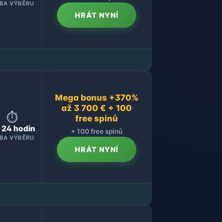
BA VÝBĚRU
HRÁT NYNÍ
Mega bonus +370%
až 3 700 € + 100
⏱️
free spinů
 24 hodin
+ 100 free spinů
BA VÝBĚRU
HRÁT NYNÍ