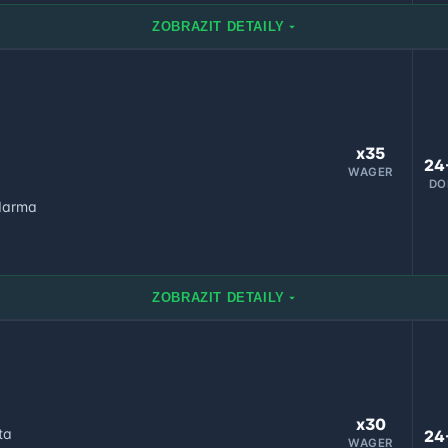
ZOBRAZIT DETAILY
x35
24
WAGER
DO
zdarma
ZOBRAZIT DETAILY
x30
ta
24
WAGER