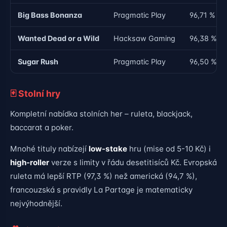
Big Bass Bonanza
Pragmatic Play
96,71 %
Wanted Dead or a Wild
Hacksaw Gaming
96,38 %
Sugar Rush
Pragmatic Play
96,50 %
🃏 Stolní hry
Kompletní nabídka stolních her – ruleta, blackjack,
baccarat a poker.
Mnohé tituly nabízejí
low-stake
hru (mise od 5-10 Kč) i
high-roller
verze s limity v řádu desetitisíců Kč. Evropská
ruleta má lepší RTP (97,3 %) než americká (94,7 %),
francouzská s pravidly La Partage je matematicky
nejvýhodnější.