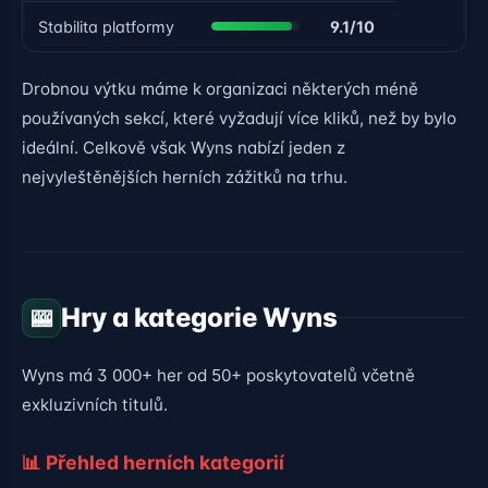
Stabilita platformy
9.1/10
Drobnou výtku máme k organizaci některých méně
používaných sekcí, které vyžadují více kliků, než by bylo
ideální. Celkově však Wyns nabízí jeden z
nejvyleštěnějších herních zážitků na trhu.
Hry a kategorie Wyns
🎰
Wyns má 3 000+ her od 50+ poskytovatelů včetně
exkluzivních titulů.
📊 Přehled herních kategorií