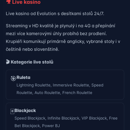
🎥 Live kasino
Live kasino od Evolution s desítkami stolů 24/7.
Streaming v HD kvalitě je plynulý i na 4G a přepínání
mezi více kamerovými úhly probíhá bez prodlení.
Krupiéři komunikují primárně anglicky, vybrané stoly i v
češtině nebo slovenštině.
🎬 Kategorie live stolů
🎯
Ruleta
Lightning Roulette, Immersive Roulette, Speed
Roulette, Auto Roulette, French Roulette
🃏
Blackjack
Speed Blackjack, Infinite Blackjack, VIP Blackjack, Free
Bet Blackjack, Power BJ