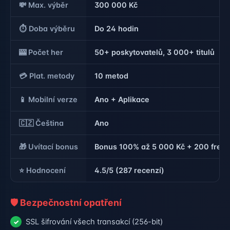
💸 Max. výběr
300 000 Kč
⏱️ Doba výběru
Do 24 hodin
🎰 Počet her
50+ poskytovatelů, 3 000+ titulů
💳 Plat. metody
10 metod
📱 Mobilní verze
Ano + Aplikace
🇨🇿 Čeština
Ano
🎁 Uvítací bonus
Bonus 100% až 5 000 Kč + 200 free 
⭐ Hodnocení
4.5/5 (287 recenzí)
🛡️ Bezpečnostní opatření
SSL šifrování všech transakcí (256-bit)