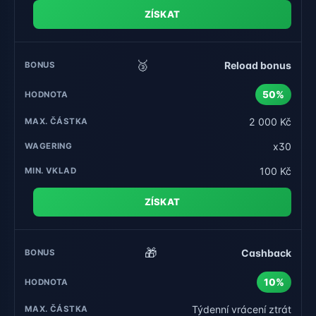
ZÍSKAT
🥉
Reload bonus
50%
2 000 Kč
x30
100 Kč
ZÍSKAT
🎁
Cashback
10%
Týdenní vrácení ztrát