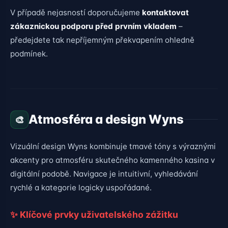
V případě nejasností doporučujeme
kontaktovat
zákaznickou podporu před prvním vkladem
–
předejdete tak nepříjemným překvapením ohledně
podmínek.
Atmosféra a design Wyns
🎨
Vizuální design Wyns kombinuje tmavé tóny s výraznými
akcenty pro atmosféru skutečného kamenného kasina v
digitální podobě. Navigace je intuitivní, vyhledávání
rychlé a kategorie logicky uspořádané.
✨ Klíčové prvky uživatelského zážitku