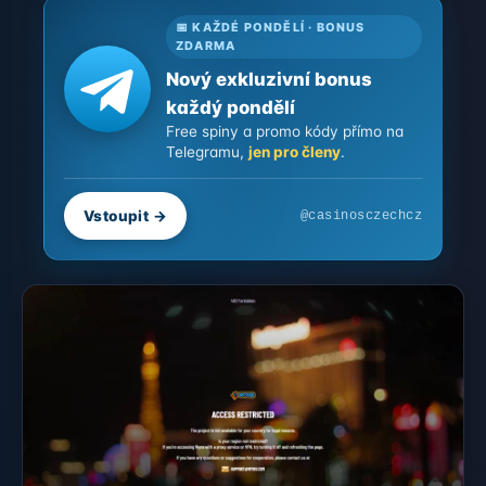
📅 KAŽDÉ PONDĚLÍ · BONUS
ZDARMA
Nový exkluzivní bonus
každý pondělí
Free spiny a promo kódy přímo na
Telegramu,
jen pro členy
.
Vstoupit →
@casinosczechcz