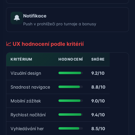
Notifikace
🔔
Push v prohlížeči pro turnaje a bonusy
📈 UX hodnocení podle kritérií
KRITÉRIUM
HODNOCENÍ
SKÓRE
Vizuální design
9.2/10
Snadnost navigace
8.8/10
Mobilní zážitek
9.0/10
Rychlost načítání
9.4/10
Vyhledávání her
8.5/10