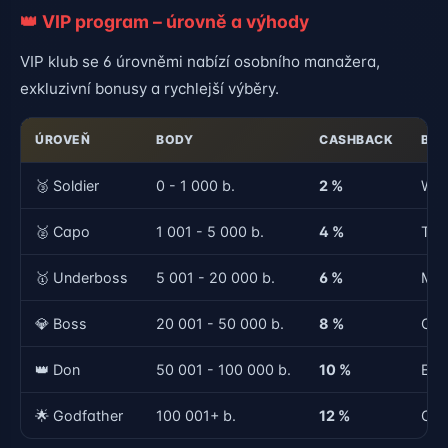
👑 VIP program – úrovně a výhody
VIP klub se 6 úrovněmi nabízí osobního manažera,
exkluzivní bonusy a rychlejší výběry.
ÚROVEŇ
BODY
CASHBACK
BO
🥉 Soldier
0 - 1 000 b.
2 %
Wel
🥈 Capo
1 001 - 5 000 b.
4 %
Týd
🥇 Underboss
5 001 - 20 000 b.
6 %
Měs
💎 Boss
20 001 - 50 000 b.
8 %
Cas
👑 Don
50 001 - 100 000 b.
10 %
Exkl
🌟 Godfather
100 001+ b.
12 %
Cus