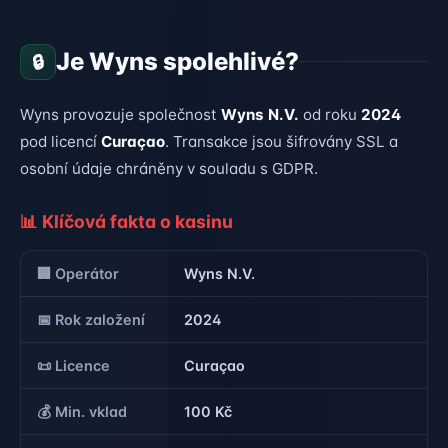
Bonusy
🎁
Je Wyns spolehlivé?
🔒
Design
🎨
Wyns provozuje společnost
Wyns N.V.
od roku
2024
Hry
🎰
pod licencí
Curaçao
. Transakce jsou šifrovány SSL a
osobní údaje chráněny v souladu s GDPR.
Platby
💳
Poskytovatelé
🏢
📊 Klíčová fakta o kasinu
Registrace
📝
🏢 Operátor
Wyns N.V.
Podpora
💬
📅 Rok založení
2024
FAQ
❓
📜 Licence
Curaçao
💰 Min. vklad
100 Kč