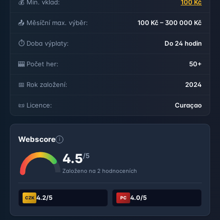
💰 Min. vklad:
100 Kč
📤 Měsíční max. výběr:
100 Kč – 300 000 Kč
⏱️ Doba výplaty:
Do 24 hodin
🎰 Počet her:
50+
📅 Rok založení:
2024
📜 Licence:
Curaçao
Webscore
i
4.5
/5
Založeno na 2 hodnoceních
4.2/5
4.0/5
CZK
PC