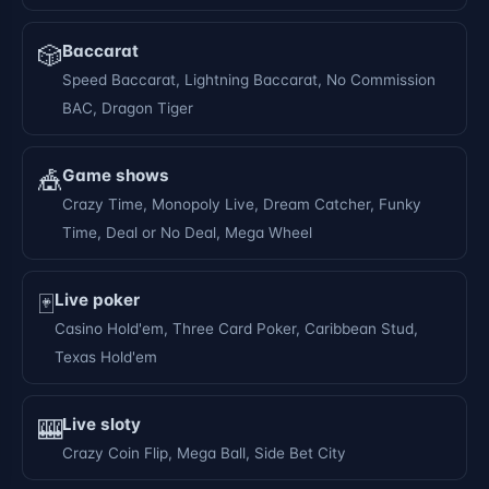
🎲
Baccarat
Speed Baccarat, Lightning Baccarat, No Commission
BAC, Dragon Tiger
🎪
Game shows
Crazy Time, Monopoly Live, Dream Catcher, Funky
Time, Deal or No Deal, Mega Wheel
🃏
Live poker
Casino Hold'em, Three Card Poker, Caribbean Stud,
Texas Hold'em
🎰
Live sloty
Crazy Coin Flip, Mega Ball, Side Bet City