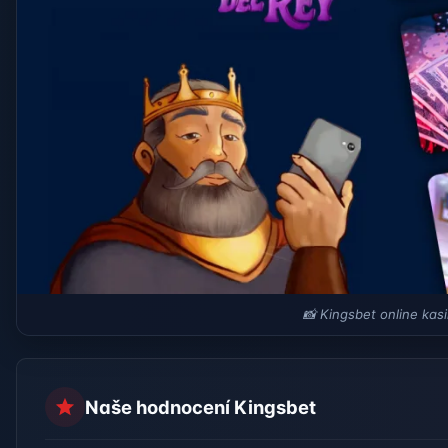
📸 Kingsbet online kas
Naše hodnocení Kingsbet