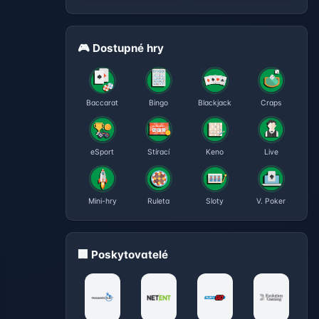
🎮 Dostupné hry
Baccarat
Bingo
Blackjack
Craps
eSport
Stírací
Keno
Live
Mini-hry
Ruleta
Sloty
V. Poker
🏢 Poskytovatelé