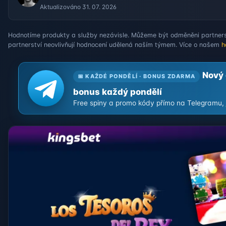
Aktualizováno 31. 07. 2026
Hodnotíme produkty a služby nezávisle. Můžeme být odměněni partners
partnerství neovlivňují hodnocení udělená naším týmem. Více o našem
h
Nový 
📅 KAŽDÉ PONDĚLÍ · BONUS ZDARMA
bonus každý pondělí
Free spiny a promo kódy přímo na Telegramu,