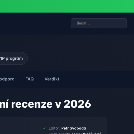
VIP program
odpora
FAQ
Verdikt
ní recenze v 2026
✓
Editor:
Petr Svoboda