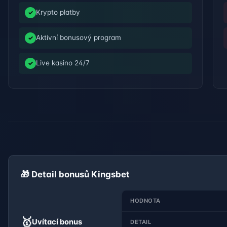
Krypto platby
✓
Aktivní bonusový program
✓
Live kasino 24/7
✓
🎁 Detail bonusů Kingsbet
HODNOTA
🥇
Uvítací bonus
DETAIL