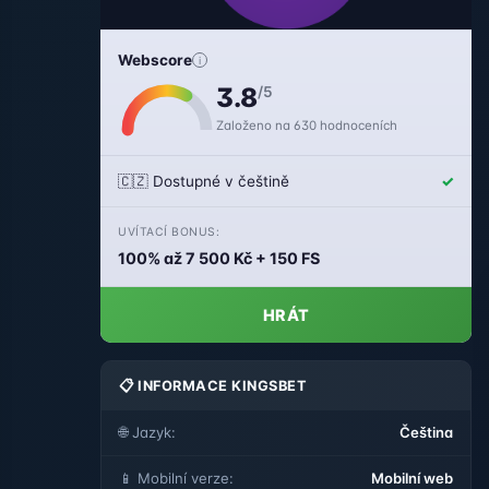
Webscore
i
3.8
/5
Založeno na 630 hodnoceních
🇨🇿 Dostupné v češtině
✓
UVÍTACÍ BONUS:
100% až 7 500 Kč + 150 FS
HRÁT
📋 INFORMACE KINGSBET
🌐 Jazyk:
Čeština
📱 Mobilní verze:
Mobilní web