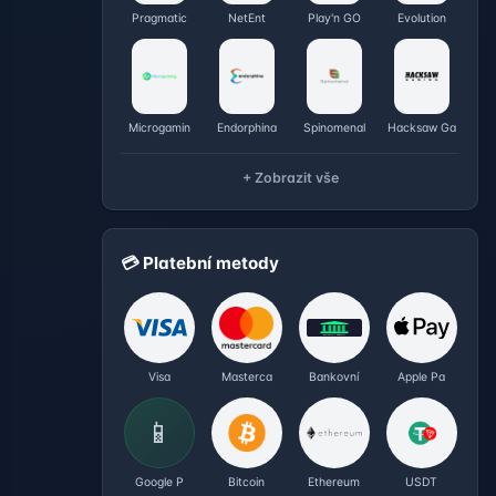
Pragmatic
NetEnt
Play'n GO
Evolution
Microgamin
Endorphina
Spinomenal
Hacksaw Ga
+ Zobrazit vše
💳 Platební metody
Visa
Masterca
Bankovní
Apple Pa
📱
Google P
Bitcoin
Ethereum
USDT