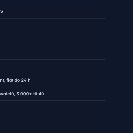
V.
nt, fiat do 24 h
vatelů, 3 000+ titulů