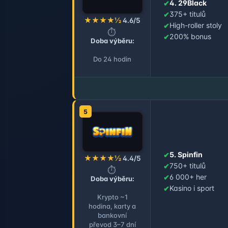
4. 29Black
✔
375+ titulů
✔
★★★★½
4.6/5
High-roller stoly
✔
⏱️
200% bonus
✔
Doba výběru:
Do 24 hodin
5
5. Spinfin
✔
★★★★½
4.4/5
750+ titulů
✔
⏱️
6 000+ her
✔
Doba výběru:
Kasino i sport
✔
Krypto ~1
hodina, karty a
bankovní
převod 3–7 dní