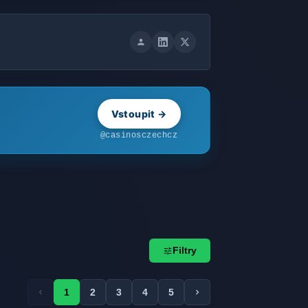
Vstoupit →
@casinosczechcz
Filtry
1
2
3
4
5