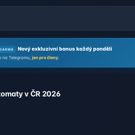
Nový exkluzivní bonus každý pondělí
ZDARMA
mo na Telegramu,
jen pro členy
.
utomaty v ČR 2026