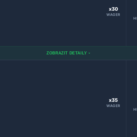
x30
WAGER
H
ZOBRAZIT DETAILY
x35
WAGER
H