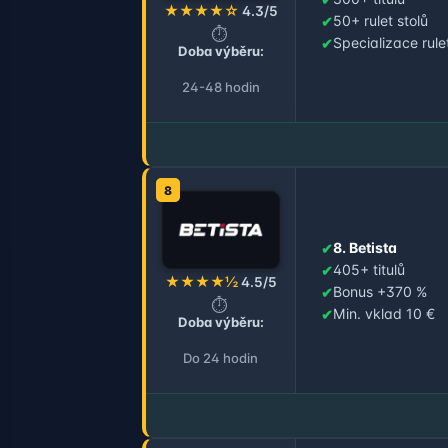
★★★★☆
4.3/5
50+ rulet stolů
✔
⏱️
Specializace rule
✔
Doba výběru:
24-48 hodin
8
8. Betista
✔
405+ titulů
✔
★★★★½
4.5/5
Bonus +370 %
✔
⏱️
Min. vklad 10 €
✔
Doba výběru:
Do 24 hodin