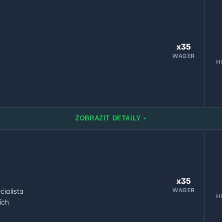
x35
WAGER
H
ZOBRAZIT DETAILY
x35
ialista
WAGER
H
ích