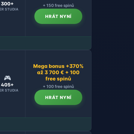
300+
+ 150 free spinů
ER STUDIA
HRÁT NYNÍ
Mega bonus +370%
až 3 700 € + 100
🎮
free spinů
405+
+ 100 free spinů
ER STUDIA
HRÁT NYNÍ