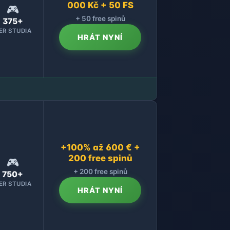
000 Kč + 50 FS
🎮
+ 50 free spinů
375+
ER STUDIA
HRÁT NYNÍ
+100% až 600 € +
200 free spinů
🎮
+ 200 free spinů
750+
ER STUDIA
HRÁT NYNÍ