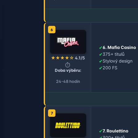
6
6. Mafia Casino
✔
375+ titulů
✔
★★★★☆
4.1/5
Stylový design
✔
⏱️
200 FS
✔
Doba výběru:
24-48 hodin
7
7. Roulettino
✔
300+ titulů
✔