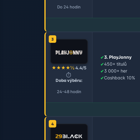
Do 24 hodin
3
3. PlayJonny
✔
450+ titulů
✔
★★★★½
4.4/5
3 000+ her
✔
⏱️
Cashback 10%
✔
Doba výběru:
24-48 hodin
4