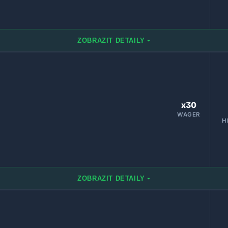
ZOBRAZIT DETAILY
x30
WAGER
H
ZOBRAZIT DETAILY