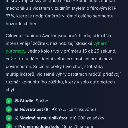
místo v top českých crash hrách – kombinuje známou
mechaniku s vlastním vizuálním stylem a férovým RTP
97%, které je nadprůměrné v rámci celého segmentu
hazardních her.
Cílovou skupinou Aviator jsou hráči hledající kratší a
intenzivnější zážitek, než nabízejí klasické
výherní
automaty
. Jedno kolo trvá v průměru 15 až 25 sekund,
což z titulu dělá ideální volbu pro mobilní hraní mezi
povinnostmi. Sociální prvky (live chat, statistiky
multiplikátorů, viditelné výhry ostatních hráčů) přidávají
rozměr komunitního zážitku, který v sólo automatech
chybí.
🎮
Studio
: Spribe
📊
Návratnost (RTP)
: 97% (certifikováno)
💰
Maximální multiplikátor
: x10 000 ze sázky
⚡
Průměrná doba kola
: 15 až 25 sekund