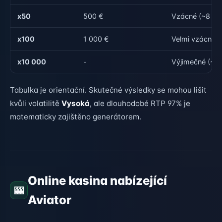
x50
500 €
Vzácné (~8 %)
x100
1 000 €
Velmi vzácné (
x10 000
-
Výjimečné (~0,
Tabulka je orientační. Skutečné výsledky se mohou lišit
kvůli volatilitě
Vysoká
, ale dlouhodobé RTP 97% je
matematicky zajištěno generátorem.
Online kasina nabízející
🎰
Aviator