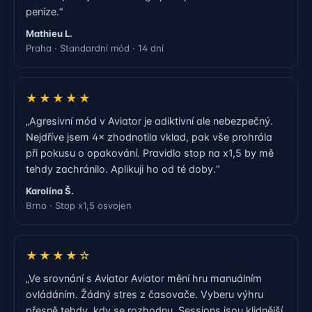
peníze.“
Mathieu L.
Praha · Standardní mód · 14 dní
★★★★★
„Agresivní mód v Aviator je adiktivní ale nebezpečný.
Nejdříve jsem 4× zhodnotila vklad, pak vše prohrála
při pokusu o opakování. Pravidlo stop na x1,5 by mě
tehdy zachránilo. Aplikuji ho od té doby.“
Karolína Š.
Brno · Stop x1,5 osvojen
★★★★☆
„Ve srovnání s Aviator Aviator mění hru manuálním
ovládáním. Žádný stres z časovače. Vyberu výhru
přesně tehdy, kdy se rozhodnu. Sessions jsou klidnější