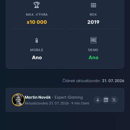
🏆
📅
MAX. VÝHRA
ROK
x10 000
2019
📱
🆓
MOBILE
DEMO
Ano
Ano
Článek aktualizován:
31. 07. 2026
Martin Novák
- Expert iGaming
Aktualizováno 31. 07. 2026 · 9 min čtení