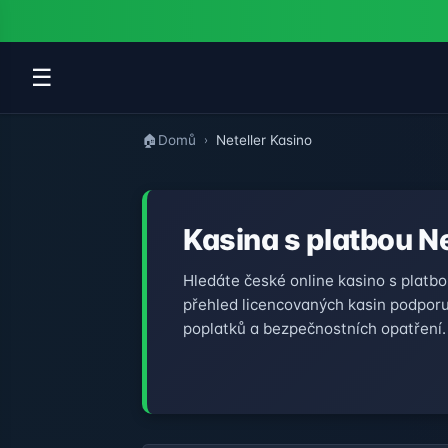
☰
🏠
Domů
Neteller Kasino
›
Kasina s platbou N
Hledáte české online kasino s platb
přehled licencovaných kasin podporují
poplatků a bezpečnostních opatření.