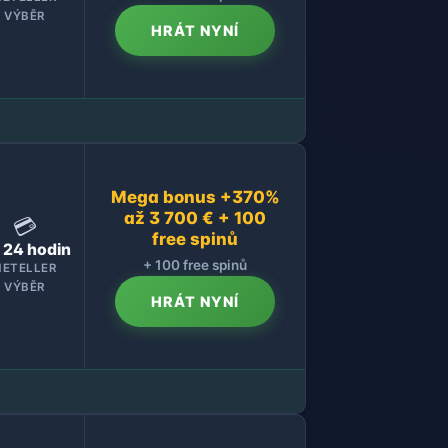
VÝBĚR
HRÁT NYNÍ
Mega bonus +370%
až 3 700 € + 100
💳
free spinů
 24 hodin
+ 100 free spinů
NETELLER
VÝBĚR
HRÁT NYNÍ