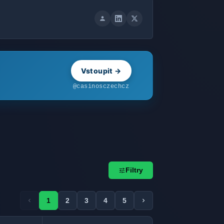
Vstoupit →
@casinosczechcz
Filtry
1
2
3
4
5