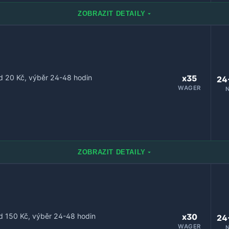
ZOBRAZIT DETAILY
od 20 Kč, výběr 24-48 hodin
x35
24
WAGER
ZOBRAZIT DETAILY
od 150 Kč, výběr 24-48 hodin
x30
24
WAGER