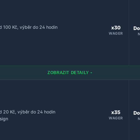
od 100 Kč, výběr do 24 hodin
x30
Do
WAGER
ZOBRAZIT DETAILY
od 20 Kč, výběr do 24 hodin
x35
Do
sign
WAGER