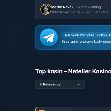
Martin Novák
- Expert iGaming
Aktualizováno 31. 07. 2026 · 10 min čtení
📅 KAŽDÉ PONDĚLÍ · BONUS 
Free spiny a promo kódy pří
Top kasin – Neteller Kasin
Relevance