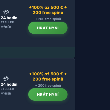
+100% až 500 € +
💳
200 free spinů
 24 hodin
+ 200 free spinů
NETELLER
VÝBĚR
HRÁT NYNÍ
+100% až 500 € +
💳
200 free spinů
 24 hodin
+ 200 free spinů
NETELLER
VÝBĚR
HRÁT NYNÍ