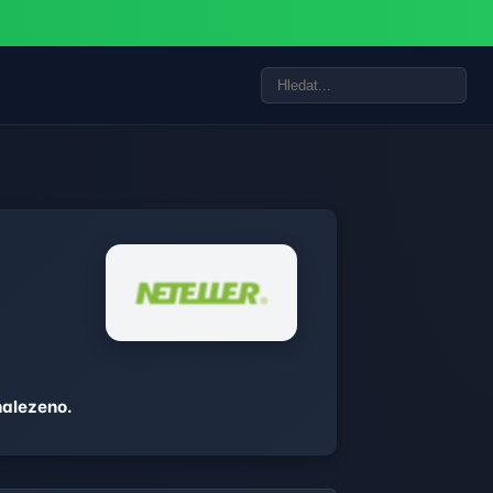
nalezeno.