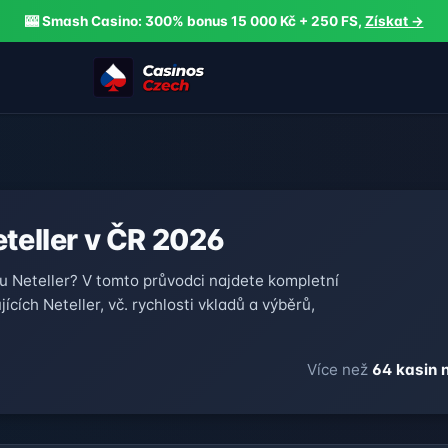
🎰 Smash Casino: 300% bonus 15 000 Kč + 250 FS,
Získat →
eteller v ČR 2026
ou Neteller? V tomto průvodci najdete kompletní
cích Neteller, vč. rychlosti vkladů a výběrů,
Více než
64 kasin 