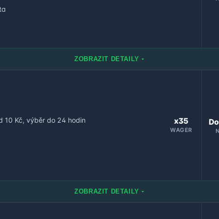
ta
ZOBRAZIT DETAILY
od 10 Kč, výběr do 24 hodin
x35
Do
WAGER
ZOBRAZIT DETAILY