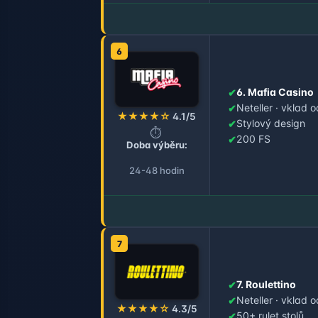
6
6. Mafia Casino
✔
Neteller · vklad 
✔
★★★★☆
4.1/5
Stylový design
✔
⏱️
200 FS
✔
Doba výběru:
24-48 hodin
7
7. Roulettino
✔
Neteller · vklad 
✔
★★★★☆
4.3/5
50+ rulet stolů
✔