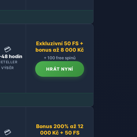
Exkluzivní 50 FS +
💳
bonus až 8 000 Kč
-48 hodin
+ 100 free spinů
NETELLER
VÝBĚR
HRÁT NYNÍ
Bonus 200% až 12
💳
000 Kč + 50 FS