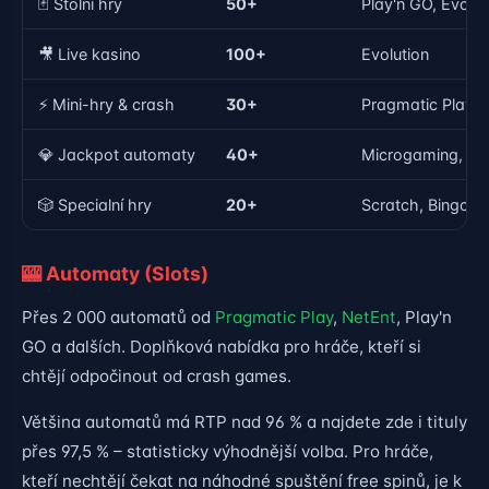
🃏 Stolní hry
50+
Play'n GO, Evolut
🎥 Live kasino
100+
Evolution
⚡ Mini-hry & crash
30+
Pragmatic Play
💎 Jackpot automaty
40+
Microgaming, Ne
🎲 Specialní hry
20+
Scratch, Bingo, 
🎰 Automaty (Slots)
Přes 2 000 automatů od
Pragmatic Play
,
NetEnt
, Play'n
GO a dalších. Doplňková nabídka pro hráče, kteří si
chtějí odpočinout od crash games.
Většina automatů má RTP nad 96 % a najdete zde i tituly
přes 97,5 % – statisticky výhodnější volba. Pro hráče,
kteří nechtějí čekat na náhodné spuštění free spinů, je k