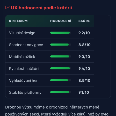
📈 UX hodnocení podle kritérií
KRITÉRIUM
HODNOCENÍ
SKÓRE
Vizuální design
9.2/10
Snadnost navigace
8.8/10
Mobilní zážitek
9.0/10
Rychlost načítání
9.4/10
Vyhledávání her
8.5/10
Stabilita platformy
9.1/10
Drobnou výtku máme k organizaci některých méně
používaných sekcí, které vyžadují více kliků, než by bylo