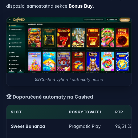
dispozici samostatná sekce
Bonus Buy
.
🎰 Cashed vyherni automaty online
🏆 Doporučené automaty na Cashed
SLOT
POSKYTOVATEL
RTP
Sweet Bonanza
Pragmatic Play
96,51 %