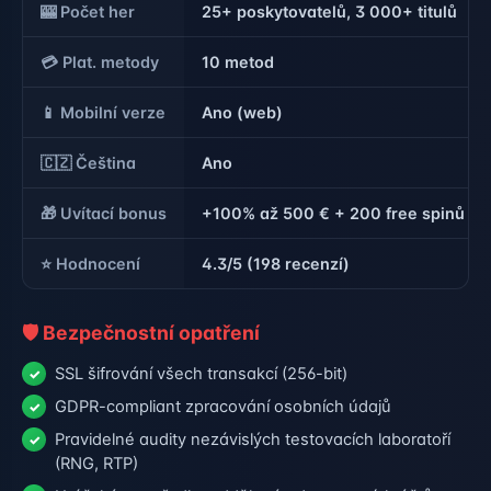
🎰 Počet her
25+ poskytovatelů, 3 000+ titulů
💳 Plat. metody
10 metod
📱 Mobilní verze
Ano (web)
🇨🇿 Čeština
Ano
🎁 Uvítací bonus
+100% až 500 € + 200 free spinů
⭐ Hodnocení
4.3/5 (198 recenzí)
🛡️ Bezpečnostní opatření
SSL šifrování všech transakcí (256-bit)
GDPR-compliant zpracování osobních údajů
Pravidelné audity nezávislých testovacích laboratoří
(RNG, RTP)