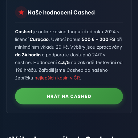
Naše hodnocení Cashed
Cashed
je online kasino fungující od roku 2024 s
licencí
Curaçao
. Uvítací bonus
500 € + 200 FS
při
minimálním vkladu 20 Kč. Výběry jsou zpracovány
do 24 hodin
a podpora je dostupná 24/7 v
češtině. Hodnocení
4.3/5
na základě testování od
198 hráčů. Zařadili jsme Cashed do našeho
žebříčku
nejlepších kasin v ČR
.
HRÁT NA CASHED