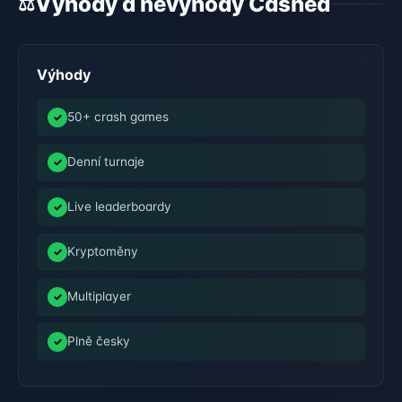
Výhody a nevýhody Cashed
⚖️
Výhody
50+ crash games
✓
Denní turnaje
✓
Live leaderboardy
✓
Kryptoměny
✓
Multiplayer
✓
Plně česky
✓