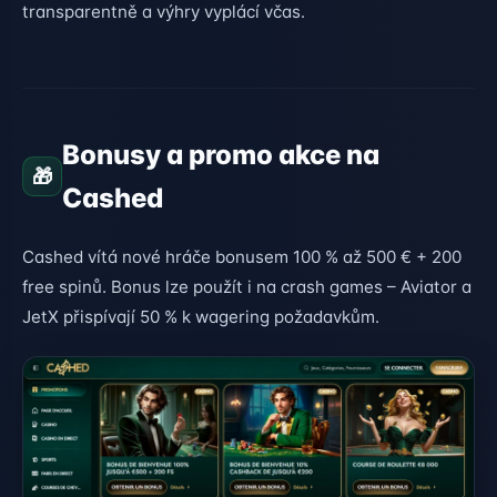
transparentně a výhry vyplácí včas.
Bonusy a promo akce na
🎁
Cashed
Cashed vítá nové hráče bonusem 100 % až 500 € + 200
free spinů. Bonus lze použít i na crash games – Aviator a
JetX přispívají 50 % k wagering požadavkům.