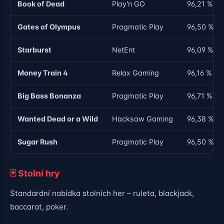
Book of Dead
Play'n GO
96,21 %
Gates of Olympus
Pragmatic Play
96,50 %
Starburst
NetEnt
96,09 %
Money Train 4
Relax Gaming
96,16 %
Big Bass Bonanza
Pragmatic Play
96,71 %
Wanted Dead or a Wild
Hacksaw Gaming
96,38 %
Sugar Rush
Pragmatic Play
96,50 %
🃏 Stolní hry
Standardní nabídka stolních her – ruleta, blackjack,
baccarat, poker.