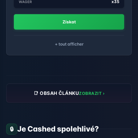
x35
WAGER
Získat
+ tout afficher
📑 OBSAH ČLÁNKU
ZOBRAZIT ›
Spolehlivost
🔒
Bonusy
🎁
Je Cashed spolehlivé?
🔒
Design
🎨