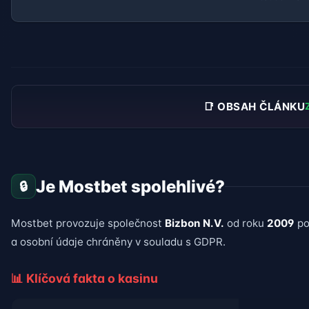
📑 OBSAH ČLÁNKU
Spolehlivost
🔒
Bonusy
🎁
Je Mostbet spolehlivé?
🔒
Design
🎨
Mostbet provozuje společnost
Bizbon N.V.
od roku
2009
po
Hry
🎰
a osobní údaje chráněny v souladu s GDPR.
Platby
💳
📊 Klíčová fakta o kasinu
Poskytovatelé
🏢