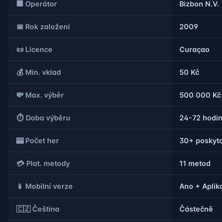
🏢 Operátor
Bizbon N.V.
Registrace
📝
📅 Rok založení
2009
Podpora
💬
📜 Licence
Curaçao
FAQ
❓
💰 Min. vklad
50 Kč
💸 Max. výběr
500 000 Kč
⏱️ Doba výběru
24-72 hodi
🎰 Počet her
30+ poskyto
💳 Plat. metody
11 metod
📱 Mobilní verze
Ano + Aplik
🇨🇿 Čeština
Částečně