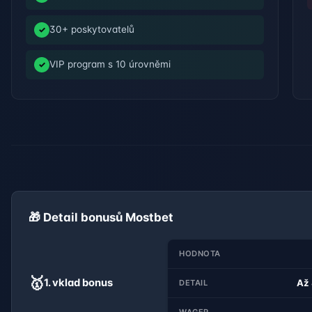
30+ poskytovatelů
✓
VIP program s 10 úrovněmi
✓
🎁 Detail bonusů Mostbet
HODNOTA
🥇
1. vklad bonus
Až 
DETAIL