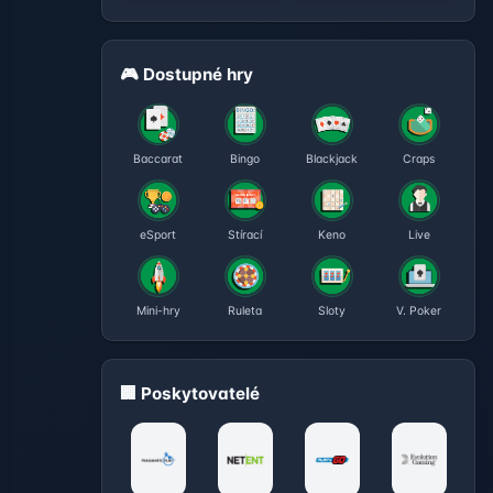
🎮 Dostupné hry
Baccarat
Bingo
Blackjack
Craps
eSport
Stírací
Keno
Live
Mini-hry
Ruleta
Sloty
V. Poker
🏢 Poskytovatelé