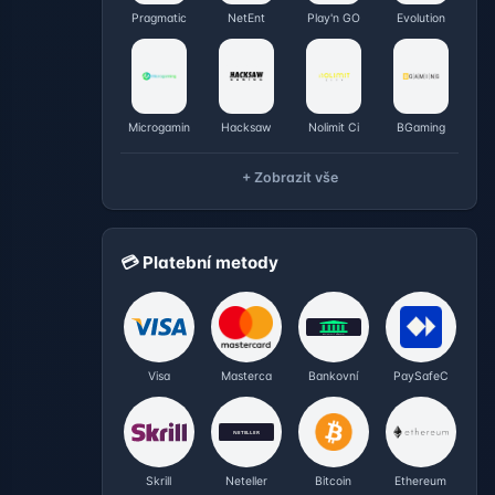
Pragmatic
NetEnt
Play'n GO
Evolution
Microgamin
Hacksaw
Nolimit Ci
BGaming
+ Zobrazit vše
💳 Platební metody
Visa
Masterca
Bankovní
PaySafeC
Skrill
Neteller
Bitcoin
Ethereum