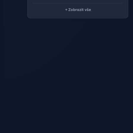
+ Zobrazit vše