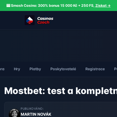
🎰 Smash Casino: 300% bonus 15 000 Kč + 250 FS,
Získat →
éra
Hry
Platby
Poskytovatelé
Registrace
P
Mostbet: test a komplet
PUBLIKOVÁNO:
MARTIN NOVÁK