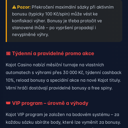
⚠️ Pozor:
Překročení maximální sázky při aktivním
bonusu (typicky 100 Kč/spin) může vést ke
konfiskaci výher. Bonusy je třeba protočit ve
stanovené lhůtě – po vypršení propadají i
nevyplněné výhry.
📅 Týdenní a pravidelné promo akce
Kajot Casino nabízí měsíční turnaje na vlastních
automatech s výhrami přes 30 000 Kč, týdenní cashback
10%, reload bonusy a speciální akce na nové Kajot tituly.
Věrní hráči dostávají pravidelné bonusy a free spiny.
👑 VIP program – úrovně a výhody
Kajot VIP program je založen na bodovém systému – za
každou sázku sbíráte body, které lze vyměnit za bonusy.