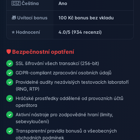
🇨🇿 Čeština
Ano
🎁 Uvítací bonus
100 Kč bonus bez vkladu
⭐ Hodnocení
4.0/5 (934 recenzí)
🛡️ Bezpečnostní opatření
SSL šifrování všech transakcí (256-bit)
GDPR-compliant zpracování osobních údajů
Pravidelné audity nezávislých testovacích laboratoří
(RNG, RTP)
Hráčské prostředky oddělené od provozních účtů
operátora
Aktivní nástroje pro zodpovědné hraní (limity,
sebevyloučení)
Transparentní pravidla bonusů a všeobecných
obchodních podmínek