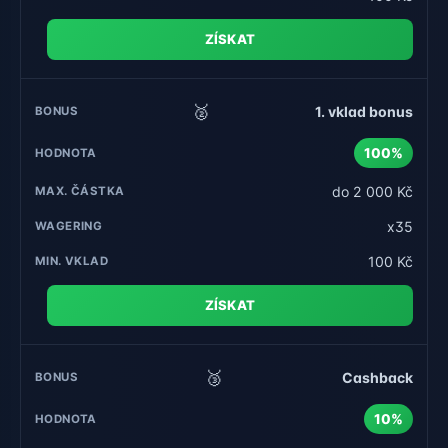
ZÍSKAT
🥈
1. vklad bonus
100%
do 2 000 Kč
x35
100 Kč
ZÍSKAT
🥉
Cashback
10%