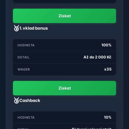
Získat
🥈
1. vklad bonus
100%
HODNOTA
Až do 2 000 Kč
DETAIL
x35
WAGER
Získat
🥉
Cashback
10%
HODNOTA