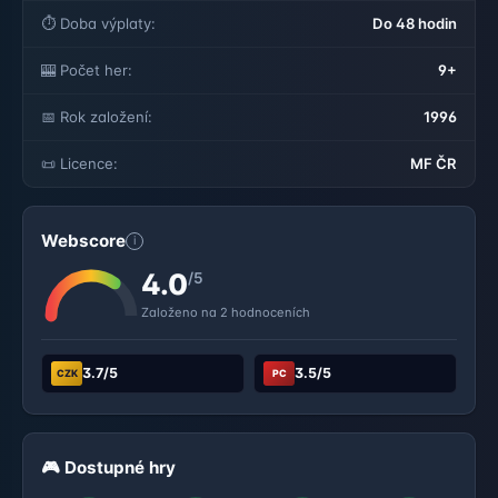
⏱️ Doba výplaty:
Do 48 hodin
🎰 Počet her:
9+
📅 Rok založení:
1996
📜 Licence:
MF ČR
Webscore
i
4.0
/5
Založeno na 2 hodnoceních
3.7/5
3.5/5
CZK
PC
🎮 Dostupné hry