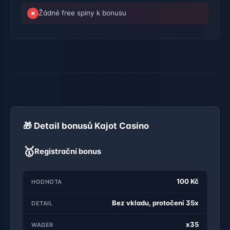
Žádné free spiny k bonusu
✗
🎁 Detail bonusů Kajot Casino
🥇
Registrační bonus
100 Kč
HODNOTA
Bez vkladu, protočení 35x
DETAIL
x35
WAGER