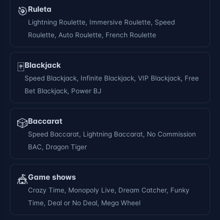
🎯
Ruleta
Lightning Roulette, Immersive Roulette, Speed
Roulette, Auto Roulette, French Roulette
🃏
Blackjack
Speed Blackjack, Infinite Blackjack, VIP Blackjack, Free
Bet Blackjack, Power BJ
🎲
Baccarat
Speed Baccarat, Lightning Baccarat, No Commission
BAC, Dragon Tiger
🎪
Game shows
Crazy Time, Monopoly Live, Dream Catcher, Funky
Time, Deal or No Deal, Mega Wheel