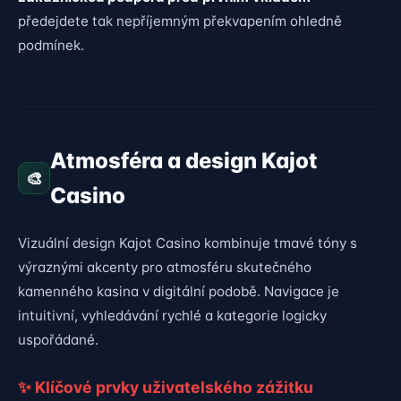
předejdete tak nepříjemným překvapením ohledně
podmínek.
Atmosféra a design Kajot
🎨
Casino
Vizuální design Kajot Casino kombinuje tmavé tóny s
výraznými akcenty pro atmosféru skutečného
kamenného kasina v digitální podobě. Navigace je
intuitivní, vyhledávání rychlé a kategorie logicky
uspořádané.
✨ Klíčové prvky uživatelského zážitku