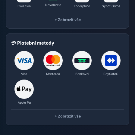
Novomatic
Evolution
Endorphina
Synot Game
+ Zobrazit vše
💳 Platební metody
Visa
Masterca
Bankovní
PaySafeC
Apple Pa
+ Zobrazit vše