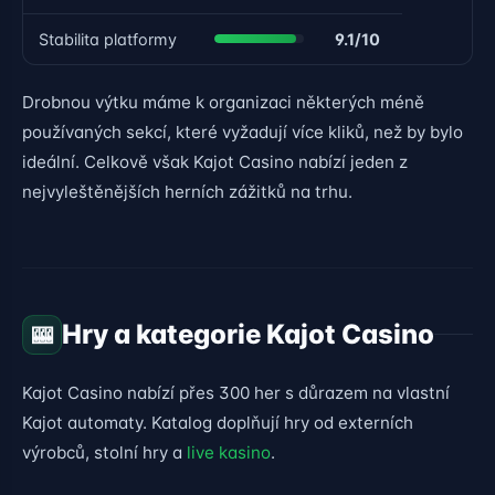
Stabilita platformy
9.1/10
Drobnou výtku máme k organizaci některých méně
používaných sekcí, které vyžadují více kliků, než by bylo
ideální. Celkově však Kajot Casino nabízí jeden z
nejvyleštěnějších herních zážitků na trhu.
Hry a kategorie Kajot Casino
🎰
Kajot Casino nabízí přes 300 her s důrazem na vlastní
Kajot automaty. Katalog doplňují hry od externích
výrobců, stolní hry a
live kasino
.