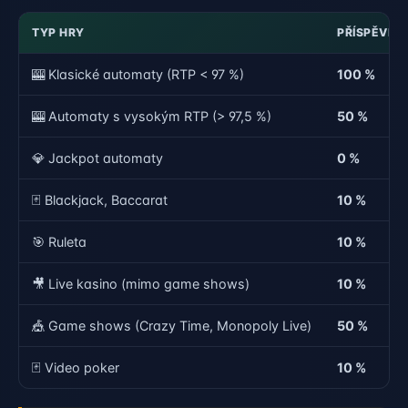
TYP HRY
PŘÍSPĚVEK
🎰 Klasické automaty (RTP < 97 %)
100 %
🎰 Automaty s vysokým RTP (> 97,5 %)
50 %
💎 Jackpot automaty
0 %
🃏 Blackjack, Baccarat
10 %
🎯 Ruleta
10 %
🎥 Live kasino (mimo game shows)
10 %
🎪 Game shows (Crazy Time, Monopoly Live)
50 %
🃏 Video poker
10 %