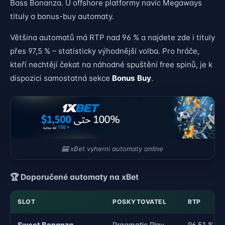
Bass Bonanza. U offshore platformy navíc Megaways
tituly a bonus-buy automaty.
Většina automatů má RTP nad 96 % a najdete zde i tituly
přes 97,5 % – statisticky výhodnější volba. Pro hráče,
kteří nechtějí čekat na náhodné spuštění free spinů, je k
dispozici samostatná sekce
Bonus Buy
.
🎰 xBet vyherni automaty online
🏆 Doporučené automaty na xBet
SLOT
POSKYTOVATEL
RTP
Sweet Bonanza
Pragmatic Play
96,51 %