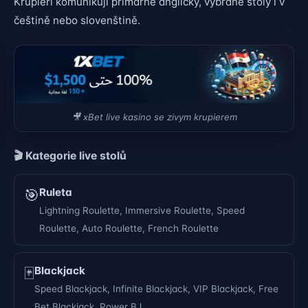
Krupiéři komunikují primárně anglicky, vybrané stoly i v
češtině nebo slovenštině.
🎥 xBet live kasino se zivym krupierem
🎬 Kategorie live stolů
🎯
Ruleta
Lightning Roulette, Immersive Roulette, Speed
Roulette, Auto Roulette, French Roulette
🃏
Blackjack
Speed Blackjack, Infinite Blackjack, VIP Blackjack, Free
Bet Blackjack, Power BJ