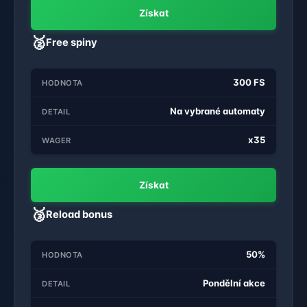
Získat
🥈
Free spiny
300 FS
HODNOTA
Na vybrané automaty
DETAIL
x35
WAGER
Získat
🥉
Reload bonus
50%
HODNOTA
Pondělní akce
DETAIL