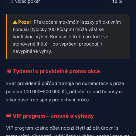
🃏 Video poker
10 %
⚠️ Pozor:
Překročení maximální sázky při aktivním
bonusu (typicky 100 Kč/spin) může vést ke
konfiskaci výher. Bonusy je třeba protočit ve
stanovené lhůtě – po vypršení propadají i
nevyplněné výhry.
📅 Týdenní a pravidelné promo akce
xBet pravidelně pořádá turnaje na automatech s prize
poolem 100 000–500 000 Kč, páteční reload bonusy a
víkendové free spiny pro aktivní hráče.
👑 VIP program – úrovně a výhody
VIP program kasina xBet nabízí čtyři až pět úrovní s