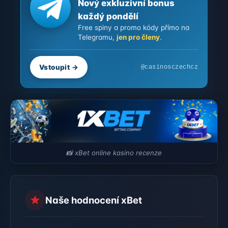
Nový exkluzivní bonus
každý pondělí
Free spiny a promo kódy přímo na
Telegramu,
jen pro členy
.
Vstoupit →
@casinosczechcz
📸 xBet online kasino recenze
Naše hodnocení xBet