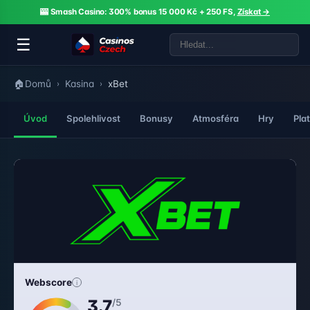
🎰 Smash Casino: 300% bonus 15 000 Kč + 250 FS,
Získat →
☰
🏠
Domů
Kasina
xBet
›
›
Úvod
Spolehlivost
Bonusy
Atmosféra
Hry
Pla
Webscore
i
3.7
/5