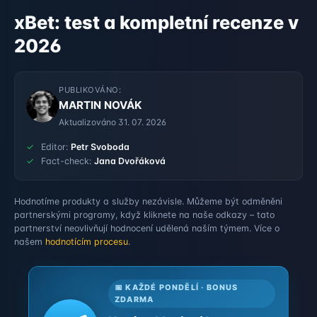
xBet: test a kompletní recenze v
2026
PUBLIKOVÁNO:
MARTIN NOVÁK
Aktualizováno 31. 07. 2026
✓
Editor:
Petr Svoboda
✓
Fact-check:
Jana Dvořáková
Hodnotíme produkty a služby nezávisle. Můžeme být odměněni
partnerskými programy, když kliknete na naše odkazy – tato
partnerství neovlivňují hodnocení udělená naším týmem. Více o
našem
hodnotícím procesu
.
📅 KAŽDÉ PONDĚLÍ · BONUS
ZDARMA