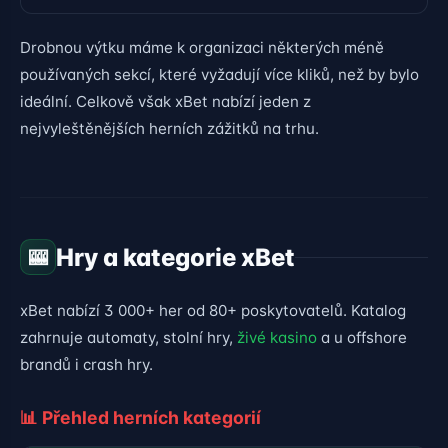
Drobnou výtku máme k organizaci některých méně
používaných sekcí, které vyžadují více kliků, než by bylo
ideální. Celkově však xBet nabízí jeden z
nejvyleštěnějších herních zážitků na trhu.
Hry a kategorie xBet
🎰
xBet nabízí 3 000+ her od 80+ poskytovatelů. Katalog
zahrnuje automaty, stolní hry,
živé kasino
a u offshore
brandů i crash hry.
📊 Přehled herních kategorií