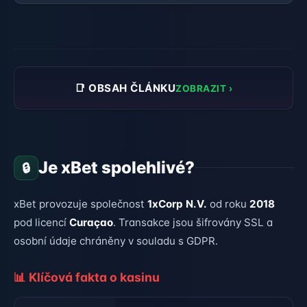
📑 OBSAH ČLÁNKU
ZOBRAZIT ›
Spolehlivost
🔒
Bonusy
🎁
Je xBet spolehlivé?
🔒
Design
🎨
xBet provozuje společnost
1xCorp N.V.
od roku
2018
Hry
🎰
pod licencí
Curaçao
. Transakce jsou šifrovány SSL a
osobní údaje chráněny v souladu s GDPR.
Platby
💳
Poskytovatelé
🏢
📊 Klíčová fakta o kasinu
Registrace
📝