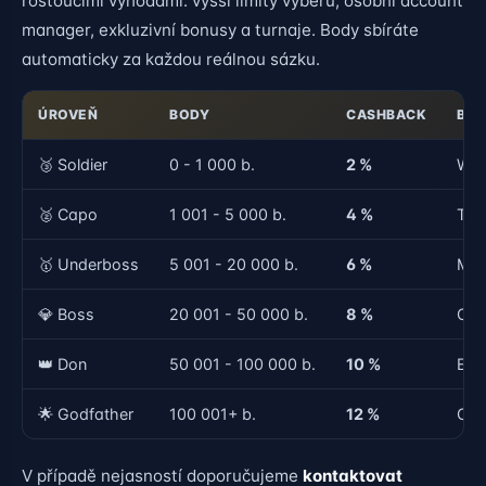
rostoucími výhodami: vyšší limity výběru, osobní account
manager, exkluzivní bonusy a turnaje. Body sbíráte
automaticky za každou reálnou sázku.
ÚROVEŇ
BODY
CASHBACK
BO
🥉 Soldier
0 - 1 000 b.
2 %
Wel
🥈 Capo
1 001 - 5 000 b.
4 %
Týd
🥇 Underboss
5 001 - 20 000 b.
6 %
Měs
💎 Boss
20 001 - 50 000 b.
8 %
Cas
👑 Don
50 001 - 100 000 b.
10 %
Exkl
🌟 Godfather
100 001+ b.
12 %
Cus
V případě nejasností doporučujeme
kontaktovat