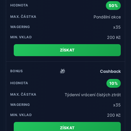
50%
Pondělní akce
x35
200 Kč
ZÍSKAT
🎁
Cashback
10%
Týdenní vrácení čistých ztrát
x35
200 Kč
ZÍSKAT