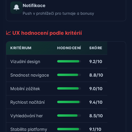
Notifikace
🔔
Push v prohlížeči pro turnaje a bonusy
📈 UX hodnocení podle kritérií
KRITÉRIUM
HODNOCENÍ
SKÓRE
Vizuální design
9.2/10
Snadnost navigace
8.8/10
Mobilní zážitek
9.0/10
Rychlost načítání
9.4/10
Vyhledávání her
8.5/10
Stabilita platformy
9.1/10