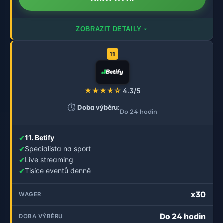
ZOBRAZIT DETAILY
11
★★★★☆
4.3/5
⏱️
Doba výběru:
Do 24 hodin
11. Betify
✔
Specialista na sport
✔
Live streaming
✔
Tisíce eventů denně
✔
x30
WAGER
Do 24 hodin
DOBA VÝBĚRU