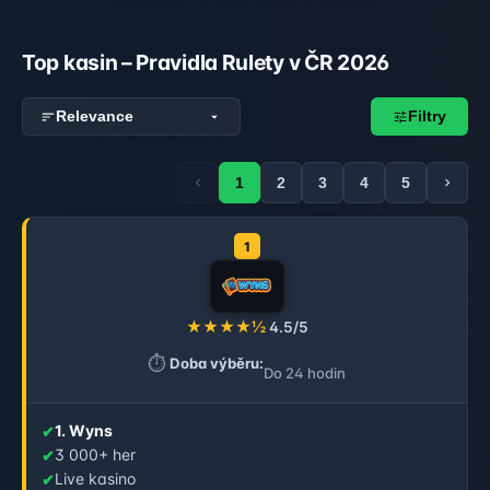
Top kasin – Pravidla Rulety v ČR 2026
Relevance
Filtry
1
2
3
4
5
1
★★★★½
4.5/5
⏱️
Doba výběru:
Do 24 hodin
1. Wyns
✔
3 000+ her
✔
Live kasino
✔