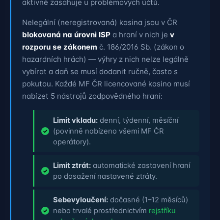
aktivně zasahuje u problémových účtů.
Nelegální (neregistrovaná) kasina jsou v ČR
blokovaná na úrovni ISP
a hraní v nich je
v
rozporu se zákonem
č. 186/2016 Sb. (zákon o
hazardních hrách) — výhry z nich nelze legálně
vybírat a daň se musí dodanit ručně, často s
pokutou. Každé MF ČR licencované kasino musí
nabízet 5 nástrojů zodpovědného hraní:
Limit vkladu:
denní, týdenní, měsíční
(povinně nabízeno všemi MF ČR
operátory).
Limit ztrát:
automatické zastavení hraní
po dosažení nastavené ztráty.
Sebevyloučení:
dočasné (1–12 měsíců)
nebo trvalé prostřednictvím
rejstříku