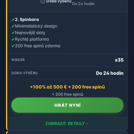
⏱️
Doba výběru:
Do 24 hodin
2. Spinbara
✔
Minimalistický design
✔
Nejnovější sloty
✔
Rychlá platforma
✔
200 free spinů zdarma
✔
x35
WAGER
Do 24 hodin
DOBA VÝBĚRU
+100% až 500 € + 200 free spinů
+ 200 free spinů
HRÁT NYNÍ
ZOBRAZIT DETAILY