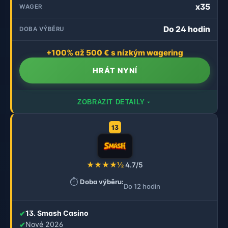
x35
WAGER
Do 24 hodin
DOBA VÝBĚRU
+100% až 500 € s nízkým wagering
HRÁT NYNÍ
ZOBRAZIT DETAILY
13
★★★★½
4.7/5
⏱️
Doba výběru:
Do 12 hodin
13. Smash Casino
✔
Nové 2026
✔