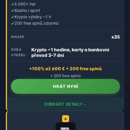
6 000+ her
✔
Kasino i sport
✔
Krypto výběry ~1 h
✔
200 free spinů zdarma
✔
x35
WAGER
Krypto ~1 hodina, karty a bankovní
DOBA
převod 3–7 dní
VÝBĚRU
+100% až 600 € + 200 free spinů
+ 200 free spinů
HRÁT NYNÍ
ZOBRAZIT DETAILY
6