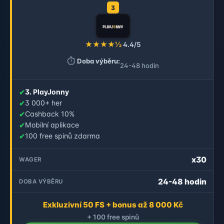
3
★★★★½
4.4/5
⏱️
Doba výběru:
24-48 hodin
3. PlayJonny
✔
3 000+ her
✔
Cashback 10%
✔
Mobilní aplikace
✔
100 free spinů zdarma
✔
x30
WAGER
24-48 hodin
DOBA VÝBĚRU
Exkluzivní 50 FS + bonus až 8 000 Kč
+ 100 free spinů