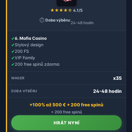
★★★★☆
4.1/5
⏱️
Doba výběru:
24-48 hodin
6. Mafia Casino
✔
Stylový design
✔
200 FS
✔
VIP Family
✔
200 free spinů zdarma
✔
x35
WAGER
24-48 hodin
DOBA VÝBĚRU
+100% až 500 € + 200 free spinů
+ 200 free spinů
HRÁT NYNÍ