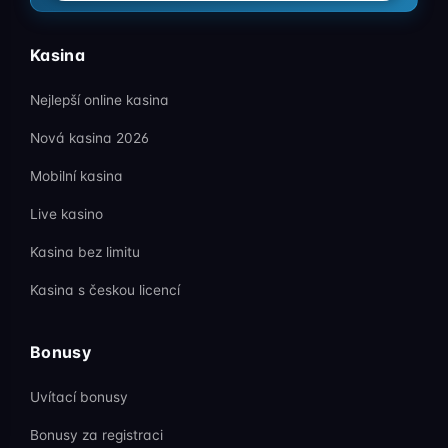
Kasina
Nejlepší online kasina
Nová kasina 2026
Mobilní kasina
Live kasino
Kasina bez limitu
Kasina s českou licencí
Bonusy
Uvítací bonusy
Bonusy za registraci