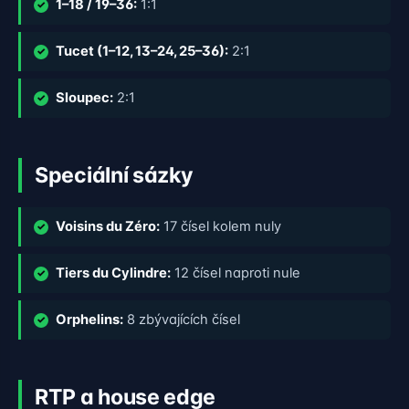
1–18 / 19–36:
1:1
Tucet (1–12, 13–24, 25–36):
2:1
Sloupec:
2:1
Speciální sázky
Voisins du Zéro:
17 čísel kolem nuly
Tiers du Cylindre:
12 čísel naproti nule
Orphelins:
8 zbývajících čísel
RTP a house edge