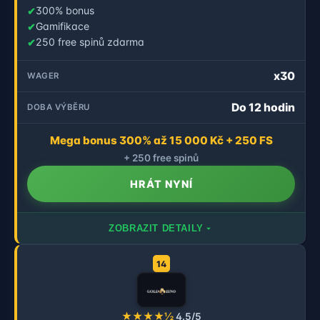
300% bonus
✔
Gamifikace
✔
250 free spinů zdarma
✔
x30
WAGER
Do 12 hodin
DOBA VÝBĚRU
Mega bonus 300% až 15 000 Kč + 250 FS
+ 250 free spinů
HRÁT NYNÍ
ZOBRAZIT DETAILY
14
★★★★½
4.5/5