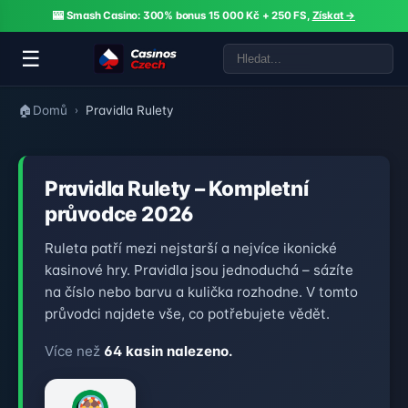
🎰 Smash Casino: 300% bonus 15 000 Kč + 250 FS,
Získat →
☰
🏠
Domů
Pravidla Rulety
›
Pravidla Rulety – Kompletní
průvodce 2026
Ruleta patří mezi nejstarší a nejvíce ikonické
kasinové hry. Pravidla jsou jednoduchá – sázíte
na číslo nebo barvu a kulička rozhodne. V tomto
průvodci najdete vše, co potřebujete vědět.
Více než
64 kasin nalezeno.