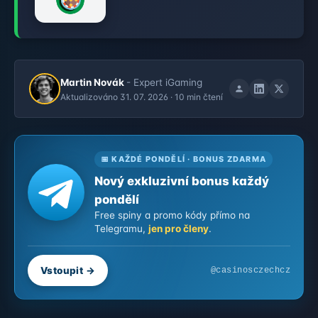
Martin Novák
- Expert iGaming
Aktualizováno 31. 07. 2026 · 10 min čtení
📅 KAŽDÉ PONDĚLÍ · BONUS ZDARMA
Nový exkluzivní bonus každý
pondělí
Free spiny a promo kódy přímo na
Telegramu,
jen pro členy
.
Vstoupit →
@casinosczechcz