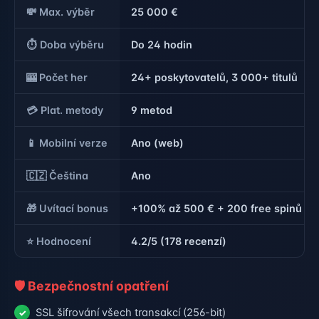
💸 Max. výběr
25 000 €
⏱️ Doba výběru
Do 24 hodin
🎰 Počet her
24+ poskytovatelů, 3 000+ titulů
💳 Plat. metody
9 metod
📱 Mobilní verze
Ano (web)
🇨🇿 Čeština
Ano
🎁 Uvítací bonus
+100% až 500 € + 200 free spinů
⭐ Hodnocení
4.2/5 (178 recenzí)
🛡️ Bezpečnostní opatření
SSL šifrování všech transakcí (256-bit)