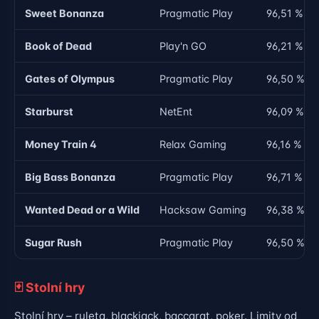
Sweet Bonanza
Pragmatic Play
96,51 %
Book of Dead
Play'n GO
96,21 %
Gates of Olympus
Pragmatic Play
96,50 %
Starburst
NetEnt
96,09 %
Money Train 4
Relax Gaming
96,16 %
Big Bass Bonanza
Pragmatic Play
96,71 %
Wanted Dead or a Wild
Hacksaw Gaming
96,38 %
Sugar Rush
Pragmatic Play
96,50 %
🃏 Stolní hry
Stolní hry – ruleta, blackjack, baccarat, poker. Limity od