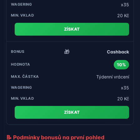
x35
20 Kč
ZÍSKAT
🎁
Cashback
10%
Týdenní vrácení
x35
20 Kč
ZÍSKAT
📝 Podmínky bonusů na první pohled