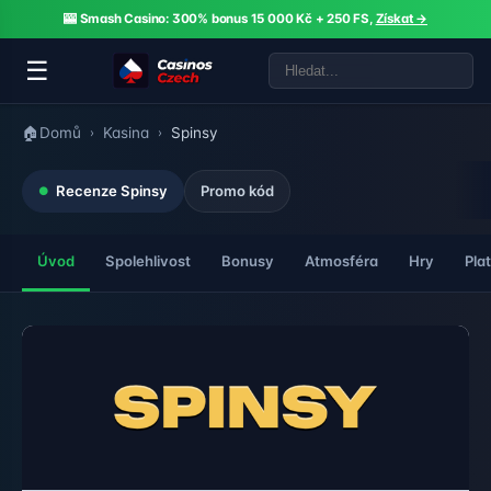
🎰 Smash Casino: 300% bonus 15 000 Kč + 250 FS,
Získat →
☰
🏠
Domů
Kasina
Spinsy
›
›
Recenze Spinsy
Promo kód
Úvod
Spolehlivost
Bonusy
Atmosféra
Hry
Pla