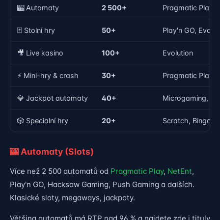
🎰 Automaty
2 500+
Pragmatic Play, 
🃏 Stolní hry
50+
Play'n GO, Evolut
🎥 Live kasino
100+
Evolution
⚡ Mini-hry & crash
30+
Pragmatic Play
💎 Jackpot automaty
40+
Microgaming, Ne
🎲 Specialní hry
20+
Scratch, Bingo, 
🎰 Automaty (Slots)
Více než 2 500 automatů od
Pragmatic Play
,
NetEnt
,
Play'n GO, Hacksaw Gaming, Push Gaming a dalších.
Klasické sloty, megaways, jackpoty.
Většina automatů má RTP nad 96 % a najdete zde i tituly