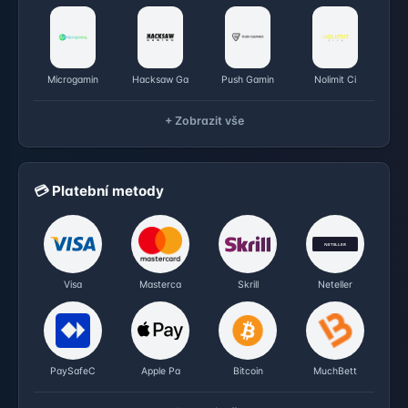
Microgamin
Hacksaw Ga
Push Gamin
Nolimit Ci
+ Zobrazit vše
💳 Platební metody
Visa
Masterca
Skrill
Neteller
PaySafeC
Apple Pa
Bitcoin
MuchBett