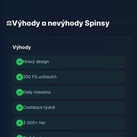
Výhody a nevýhody Spinsy
⚖️
Výhody
Hravý design
✓
200 FS uvítacích
✓
Daily missions
✓
Cashback týdně
✓
3 000+ her
✓