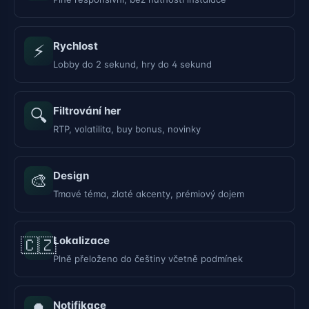
Rychlost
⚡
Lobby do 2 sekund, hry do 4 sekund
Filtrování her
🔍
RTP, volatilita, buy bonus, novinky
Design
🎨
Tmavé téma, zlaté akcenty, prémiový dojem
Lokalizace
🇨🇿
Plně přeloženo do češtiny včetně podmínek
Notifikace