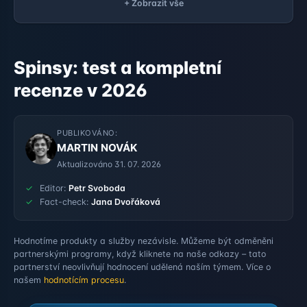
+ Zobrazit vše
Spinsy: test a kompletní
recenze v 2026
PUBLIKOVÁNO:
MARTIN NOVÁK
Aktualizováno 31. 07. 2026
✓
Editor:
Petr Svoboda
✓
Fact-check:
Jana Dvořáková
Hodnotíme produkty a služby nezávisle. Můžeme být odměněni
partnerskými programy, když kliknete na naše odkazy – tato
partnerství neovlivňují hodnocení udělená naším týmem. Více o
našem
hodnotícím procesu
.