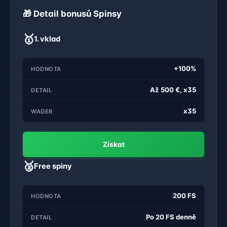
🎁 Detail bonusů Spinsy
🥇
1. vklad
+100%
HODNOTA
Až 500 €, x35
DETAIL
x35
WAGER
Získat
🥈
Free spiny
200 FS
HODNOTA
Po 20 FS denně
DETAIL