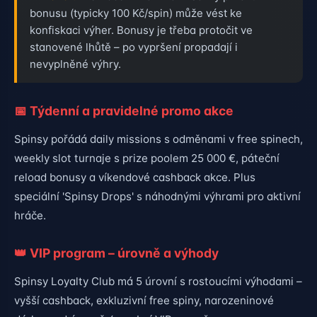
bonusu (typicky 100 Kč/spin) může vést ke
konfiskaci výher. Bonusy je třeba protočit ve
stanovené lhůtě – po vypršení propadají i
nevyplněné výhry.
📅 Týdenní a pravidelné promo akce
Spinsy pořádá daily missions s odměnami v free spinech,
weekly slot turnaje s prize poolem 25 000 €, páteční
reload bonusy a víkendové cashback akce. Plus
speciální 'Spinsy Drops' s náhodnými výhrami pro aktivní
hráče.
👑 VIP program – úrovně a výhody
Spinsy Loyalty Club má 5 úrovní s rostoucími výhodami –
vyšší cashback, exkluzivní free spiny, narozeninové