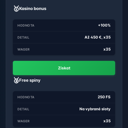
🥇
Kasino bonus
+100%
HODNOTA
Až 450 €, x35
DETAIL
x35
WAGER
Získat
🥈
Free spiny
250 FS
HODNOTA
Na vybrané sloty
DETAIL
x35
WAGER