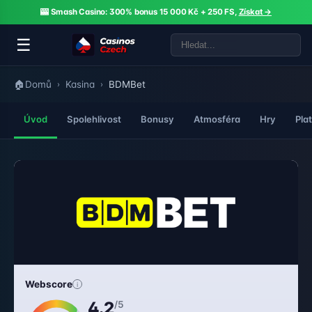
🎰 Smash Casino: 300% bonus 15 000 Kč + 250 FS,
Získat →
☰
🏠
Domů
Kasina
BDMBet
›
›
Úvod
Spolehlivost
Bonusy
Atmosféra
Hry
Pla
Webscore
i
4.2
/5