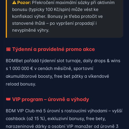
⚠️ Pozor:
Překročení maximální sázky při aktivním
bonusu (typicky 100 Kč/spin) může vést ke
konfiskaci výher. Bonusy je třeba protočit ve
stanovené lhůtě – po vypršení propadají i
nevyplněné výhry.
📅 Týdenní a pravidelné promo akce
BDMBet pořádá týdenní slot turnaje, daily drops & wins
s 1 000 000 € v cenách měsíčně, sportovní
akumulátorové boosty, free bet pátky a víkendové
reload bonusy.
👑 VIP program – úrovně a výhody
BDM VIP Club má 5 úrovní s rostoucími výhodami – vyšší
cashback (až 15 %), exkluzivní bonusy, free bety,
narozeninové dárky a osobní VIP manažer od úrovně 3