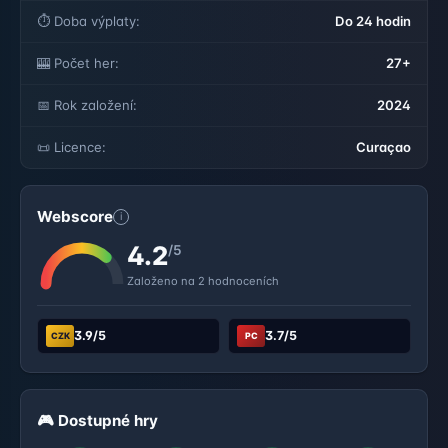
⏱️ Doba výplaty:
Do 24 hodin
🎰 Počet her:
27+
📅 Rok založení:
2024
📜 Licence:
Curaçao
Webscore
i
4.2
/5
Založeno na 2 hodnoceních
3.9/5
3.7/5
CZK
PC
🎮 Dostupné hry