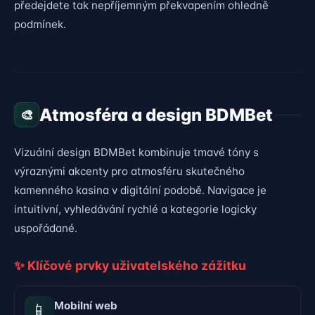
předejdete tak nepříjemným překvapením ohledně
podmínek.
Atmosféra a design BDMBet
🎨
Vizuální design BDMBet kombinuje tmavé tóny s
výraznými akcenty pro atmosféru skutečného
kamenného kasina v digitální podobě. Navigace je
intuitivní, vyhledávání rychlé a kategorie logicky
uspořádané.
✨ Klíčové prvky uživatelského zážitku
Mobilní web
📱