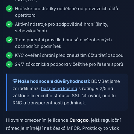
Hráčské prostředky oddělené od provozních účtů
operátora
Aktivní nástroje pro zodpovědné hraní (limity,
sebevyloučení)
Transparentní pravidla bonusů a všeobecných
obchodních podmínek
KYC ověření chrání před zneužitím účtu třetí osobou
24/7 zákaznická podpora v češtině pro řešení sporů
💡 Naše hodnocení důvěryhodnosti:
BDMBet jsme
zařadili mezi
bezpečná kasina
s rating 4.2/5 na
základě licenčního statusu, SSL šifrování, auditu
RNG a transparentnosti podmínek.
Hlavním omezením je licence
Curaçao
, jejíž regulační
rámec je mírnější než česká MFČR. Prakticky to však