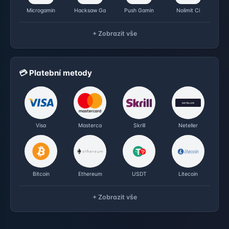
Microgamin
Hacksaw Ga
Push Gamin
Nolimit Ci
+ Zobrazit vše
💳 Platební metody
Visa
Masterca
Skrill
Neteller
Bitcoin
Ethereum
USDT
Litecoin
+ Zobrazit vše