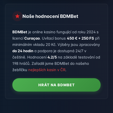
Naše hodnocení BDMBet
BDMBet
je online kasino fungující od roku 2024 s
licencí
Curaçao
. Uvítací bonus
450 € + 250 FS
při
minimálním vkladu 20 Kč. Výběry jsou zpracovány
do 24 hodin
a podpora je dostupná 24/7 v
češtině. Hodnocení
4.2/5
na základě testování od
198 hráčů. Zařadili jsme BDMBet do našeho
žebříčku
nejlepších kasin v ČR
.
HRÁT NA BDMBET