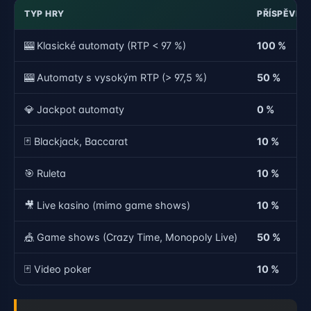
TYP HRY
PŘÍSPĚVEK
🎰 Klasické automaty (RTP < 97 %)
100 %
🎰 Automaty s vysokým RTP (> 97,5 %)
50 %
💎 Jackpot automaty
0 %
🃏 Blackjack, Baccarat
10 %
🎯 Ruleta
10 %
🎥 Live kasino (mimo game shows)
10 %
🎪 Game shows (Crazy Time, Monopoly Live)
50 %
🃏 Video poker
10 %