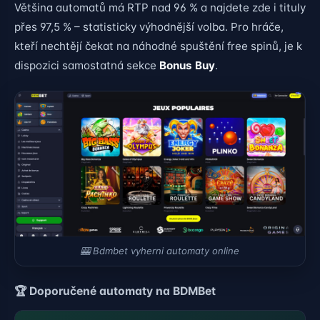
Většina automatů má RTP nad 96 % a najdete zde i tituly
přes 97,5 % – statisticky výhodnější volba. Pro hráče,
kteří nechtějí čekat na náhodné spuštění free spinů, je k
dispozici samostatná sekce
Bonus Buy
.
🎰 Bdmbet vyherni automaty online
🏆 Doporučené automaty na BDMBet