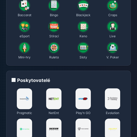
Baccarat
Bingo
Blackjack
Craps
eSport
Stírací
Keno
Live
Mini-hry
Ruleta
Sloty
V. Poker
🏢 Poskytovatelé
Pragmatic
NetEnt
Play'n GO
Evolution