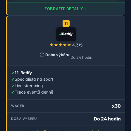
ZOBRAZIT DETAILY
11
★★★★☆
4.3/5
⏱️
Doba výběru:
Do 24 hodin
11. Betify
✔
Specialista na sport
✔
Live streaming
✔
Tisíce eventů denně
✔
x30
WAGER
Do 24 hodin
DOBA VÝBĚRU