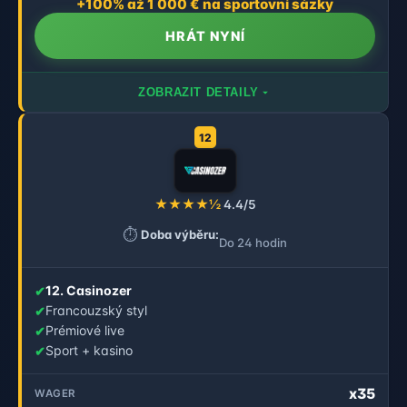
+100% až 1 000 € na sportovní sázky
HRÁT NYNÍ
ZOBRAZIT DETAILY
12
★★★★½
4.4/5
⏱️
Doba výběru:
Do 24 hodin
12. Casinozer
✔
Francouzský styl
✔
Prémiové live
✔
Sport + kasino
✔
x35
WAGER