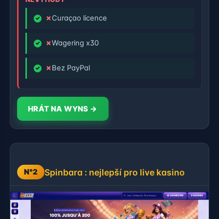
✗
Curaçao licence
✗
Wagering x30
✗
Bez PayPal
HRÁT NA WYNS →
Spinbara : nejlepší pro live kasino
N°2