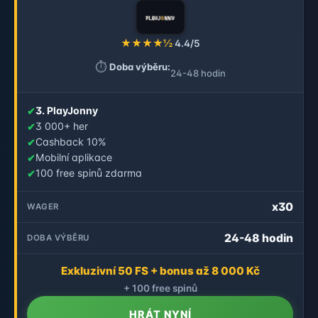
★★★★½
4.4/5
⏱️
Doba výběru:
24-48 hodin
3. PlayJonny
✔
3 000+ her
✔
Cashback 10%
✔
Mobilní aplikace
✔
100 free spinů zdarma
✔
x30
WAGER
24-48 hodin
DOBA VÝBĚRU
Exkluzivní 50 FS + bonus až 8 000 Kč
+ 100 free spinů
HRÁT NYNÍ