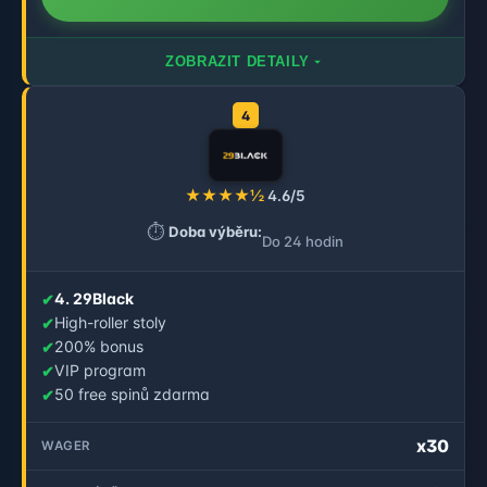
ZOBRAZIT DETAILY
4
★★★★½
4.6/5
⏱️
Doba výběru:
Do 24 hodin
4. 29Black
✔
High-roller stoly
✔
200% bonus
✔
VIP program
✔
50 free spinů zdarma
✔
x30
WAGER