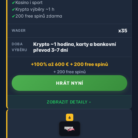
Kasino i sport
✔
Krypto výběry ~1 h
✔
200 free spinů zdarma
✔
x35
WAGER
Krypto ~1 hodina, karty a bankovní
DOBA
převod 3–7 dní
VÝBĚRU
+100% až 600 € + 200 free spinů
+ 200 free spinů
HRÁT NYNÍ
ZOBRAZIT DETAILY
6