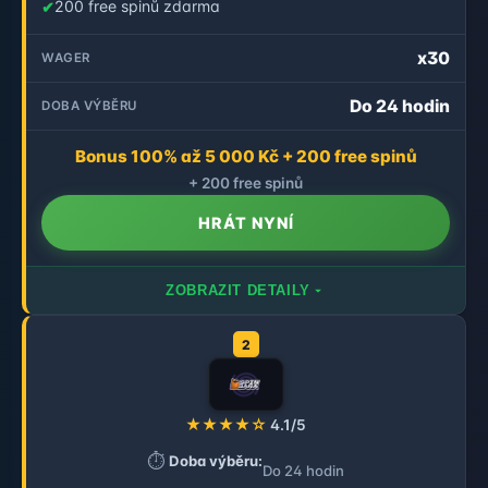
200 free spinů zdarma
✔
x30
WAGER
Do 24 hodin
DOBA VÝBĚRU
Bonus 100% až 5 000 Kč + 200 free spinů
+ 200 free spinů
HRÁT NYNÍ
ZOBRAZIT DETAILY
2
★★★★☆
4.1/5
⏱️
Doba výběru:
Do 24 hodin