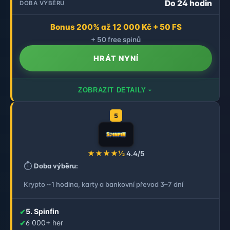
Do 24 hodin
DOBA VÝBĚRU
Bonus 200% až 12 000 Kč + 50 FS
+ 50 free spinů
HRÁT NYNÍ
ZOBRAZIT DETAILY
5
★★★★½
4.4/5
⏱️
Doba výběru:
Krypto ~1 hodina, karty a bankovní převod 3–7 dní
5. Spinfin
✔
6 000+ her
✔