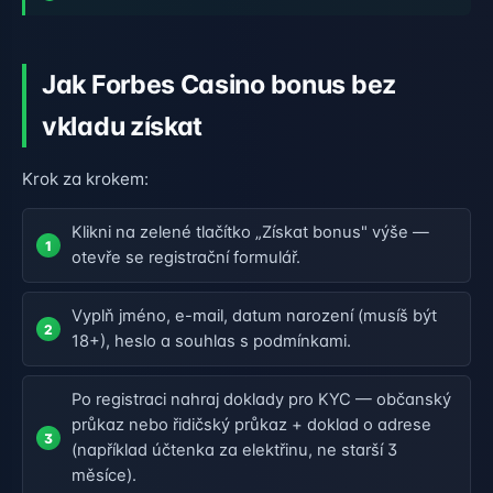
Jak Forbes Casino bonus bez
vkladu získat
Krok za krokem:
Klikni na zelené tlačítko „Získat bonus" výše —
otevře se registrační formulář.
Vyplň jméno, e-mail, datum narození (musíš být
18+), heslo a souhlas s podmínkami.
Po registraci nahraj doklady pro KYC — občanský
průkaz nebo řidičský průkaz + doklad o adrese
(například účtenka za elektřinu, ne starší 3
měsíce).