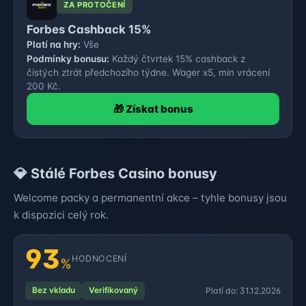
ZA PROTOČENÍ
Forbes Cashback 15%
Platí na hry:
Vše
Podmínky bonusu:
Každý čtvrtek 15% cashback z
čistých ztrát předchozího týdne. Wager x5, min vrácení
200 Kč.
🎁 Získat bonus
💎 Stálé Forbes Casino bonusy
Welcome packy a permanentní akce – tyhle bonusy jsou
k dispozici celý rok.
93
HODNOCENÍ
%
Platí do: 31.12.2026
Bez vkladu
Verifikovaný