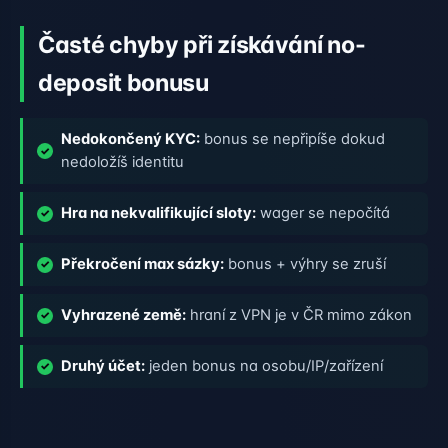
Časté chyby při získávání no-
deposit bonusu
Nedokončený KYC:
bonus se nepřipíše dokud
nedoložíš identitu
Hra na nekvalifikující sloty:
wager se nepočítá
Překročení max sázky:
bonus + výhry se zruší
Vyhrazené země:
hraní z VPN je v ČR mimo zákon
Druhý účet:
jeden bonus na osobu/IP/zařízení