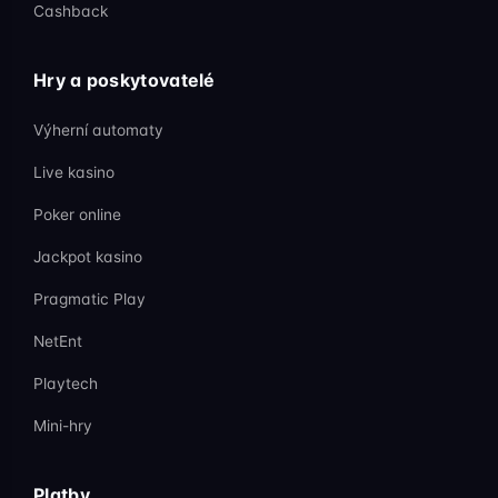
Cashback
Hry a poskytovatelé
Výherní automaty
Live kasino
Poker online
Jackpot kasino
Pragmatic Play
NetEnt
Playtech
Mini-hry
Platby