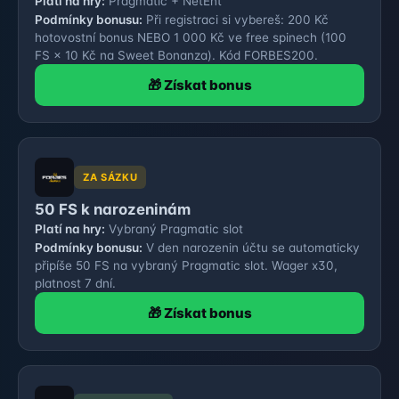
Platí na hry:
Pragmatic + NetEnt
Podmínky bonusu:
Při registraci si vybereš: 200 Kč
hotovostní bonus NEBO 1 000 Kč ve free spinech (100
FS × 10 Kč na Sweet Bonanza). Kód FORBES200.
🎁 Získat bonus
ZA SÁZKU
50 FS k narozeninám
Platí na hry:
Vybraný Pragmatic slot
Podmínky bonusu:
V den narozenin účtu se automaticky
připíše 50 FS na vybraný Pragmatic slot. Wager x30,
platnost 7 dní.
🎁 Získat bonus