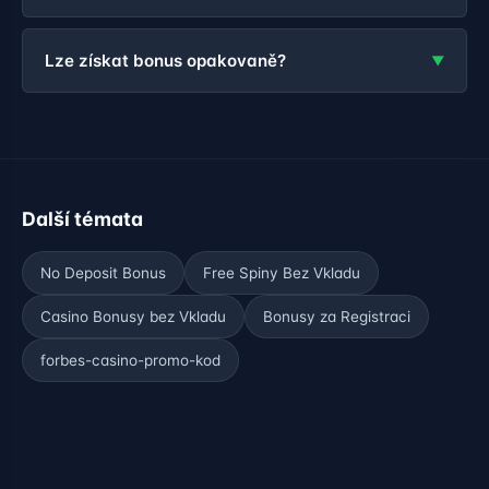
kvalifikujících hrách. Max výhra z bonusu 2 000 Kč z
Ne, výhra je bonusová a musí splnit wager. Po
FS.
splnění (např. protočení 30× hodnoty bonusu) jsou
Lze získat bonus opakovaně?
▼
prostředky převedeny na hotovostní zůstatek, ze
Ne, no-deposit bonus je jednorázový pro nového
kterého lze vybírat.
hráče. Pro stávající hráče existují reload bonusy a
věrnostní program.
Další témata
No Deposit Bonus
Free Spiny Bez Vkladu
Casino Bonusy bez Vkladu
Bonusy za Registraci
forbes-casino-promo-kod