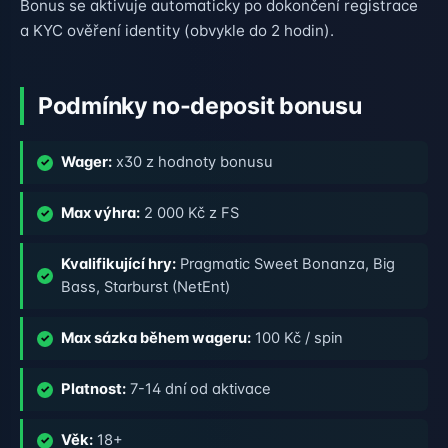
Bonus se aktivuje automaticky po dokončení registrace
a KYC ověření identity (obvykle do 2 hodin).
Podmínky no-deposit bonusu
Wager:
x30 z hodnoty bonusu
Max výhra:
2 000 Kč z FS
Kvalifikující hry:
Pragmatic Sweet Bonanza, Big
Bass, Starburst (NetEnt)
Max sázka během wageru:
100 Kč / spin
Platnost:
7-14 dní od aktivace
Věk:
18+