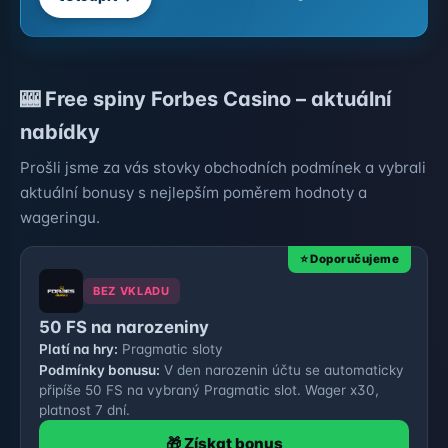
🎰 Free spiny Forbes Casino – aktuální
nabídky
Prošli jsme za vás stovky obchodních podmínek a vybrali
aktuální bonusy s nejlepším poměrem hodnoty a
wageringu.
⭐ Doporučujeme
BEZ VKLADU
50 FS na narozeniny
Platí na hry:
Pragmatic sloty
Podmínky bonusu:
V den narozenin účtu se automaticky
připíše 50 FS na vybraný Pragmatic slot. Wager x30,
platnost 7 dní.
🎁 Získat bonus