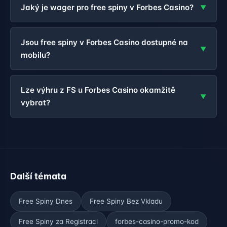
součást uvítacího bonusu po dokončení registrace a
Jaký je wager pro free spiny v Forbes Casino?
▼
KYC ověření.
Standardní wager pro uvítací FS je x30. Konkrétní
podmínky se mohou lišit u jednotlivých akcí – vždy si
Jsou free spiny v Forbes Casino dostupné na
▼
mobilu?
přečtěte pravidla.
Ano, free spiny můžete využít na mobilní verzi webu
i v aplikaci Forbes Casino bez omezení. Konkrétní
Lze výhru z FS u Forbes Casino okamžitě
▼
vybrat?
podmínky se vždy ověřte v aktuálních T&C
operátora.
Ne, výhry z FS jsou bonusové prostředky a musí
splnit wager (násobné protočení) před výběrem. Po
splnění wageringu jsou převedeny na hotovostní
zůstatek.
Další témata
Free Spiny Dnes
Free Spiny Bez Vkladu
Free Spiny za Registraci
forbes-casino-promo-kod