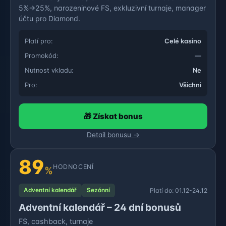
5%→25%, narozeninové FS, exkluzivní turnaje, manager
účtu pro Diamond.
Platí pro:
Celé kasino
Promokód:
—
Nutnost vkladu:
Ne
Pro:
Všichni
🎁 Získat bonus
Detail bonusu →
89
HODNOCENÍ
%
Platí do: 01.12-24.12
Adventní kalendář
Sezónní
Adventní kalendář – 24 dní bonusů
FS, cashback, turnaje