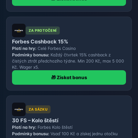
ZA PROTOČENÍ
Forbes Cashback 15%
Platí na hry:
Celé Forbes Casino
Podmínky bonusu:
Každý čtvrtek 15% cashback z
čistých ztrát předchozího týdne. Min 200 Kč, max 5 000
Kč. Wager x5.
🎁 Získat bonus
ZA SÁZKU
30 FS – Kolo štěstí
Platí na hry:
Forbes Kolo štěstí
Podmínky bonusu:
Vsaď 100 Kč a získej jednu otočku