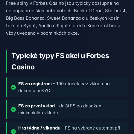
Free spiny v Forbes Casino jsou typicky dostupné na
nejpopulárnějších automatech: Book of Dead, Starburst,
Big Bass Bonanza, Sweet Bonanza a u českých kasin
také na Synot, Apollo a Kajot slotech. Konkrétní hra je
vždy uvedena v podmínkách akce.
Typické typy FS akcí u Forbes
Casino
FS za registraci
– 100 otoček bez vkladu po
dokončení KYC
FS za první vklad
– další FS po dosažení
minimálního vkladu
Hra týdne / víkendu
– FS na vybraný automat při