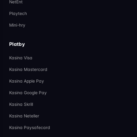
NetEnt
Playtech
Mini-hry
Platby
Kasina Visa
Kasina Mastercard
Kasina Apple Pay
Kasina Google Pay
Kasina Skrill
Kasina Neteller
Kasina Paysafecard