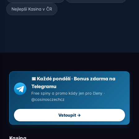
Nejlepší Kasina v ČR
📅 Každé pondělí · Bonus zdarma na
Telegramu
Free spiny a promo kódy jen pro členy ·
@casinosczechcz
Vstoupit →
Kasina