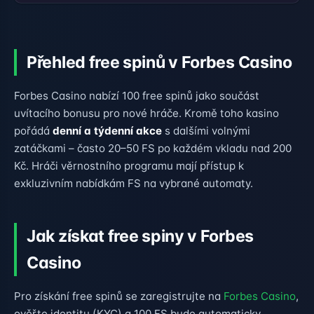
Přehled free
🌀
Free spiny
🌀
Přehled free spinů v Forbes Casino
Podmínky free
🌀
Forbes Casino nabízí 100 free spinů jako součást
Sekce
📌
uvítacího bonusu pro nové hráče. Kromě toho kasino
pořádá
denní a týdenní akce
s dalšími volnými
Typy
🔖
zatáčkami – často 20–50 FS po každém vkladu nad 200
Kč. Hráči věrnostního programu mají přístup k
exkluzivním nabídkám FS na vybrané automaty.
Jak získat free spiny v Forbes
Casino
Pro získání free spinů se zaregistrujte na
Forbes Casino
,
ověřte identitu (KYC) a 100 FS bude automaticky