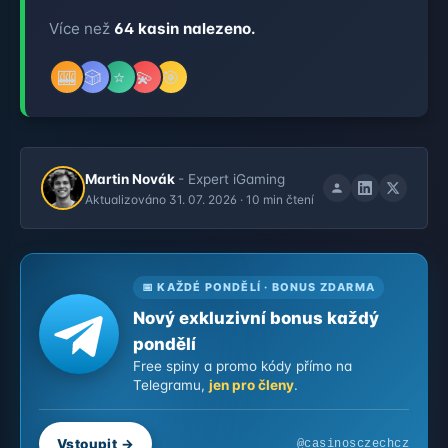
Více než
64 kasin nalezeno.
🎰
🎲
⭐
💫
🎯
Martin Novák
- Expert iGaming
Aktualizováno 31. 07. 2026 · 10 min čtení
📅 KAŽDÉ PONDĚLÍ · BONUS ZDARMA
Nový exkluzivní bonus každý
pondělí
Free spiny a promo kódy přímo na
Telegramu,
jen pro členy
.
Vstoupit →
@casinosczechcz