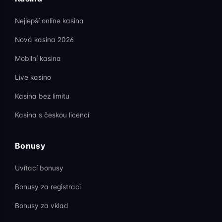
Nejlepší online kasina
Nová kasina 2026
Mobilní kasina
Live kasino
Kasina bez limitu
Kasina s českou licencí
Bonusy
Uvítací bonusy
Bonusy za registraci
Bonusy za vklad