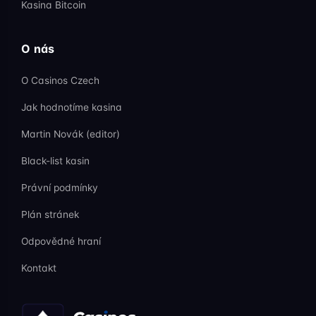
Kasina Bitcoin
O nás
O Casinos Czech
Jak hodnotíme kasina
Martin Novák (editor)
Black-list kasin
Právní podmínky
Plán stránek
Odpovědné hraní
Kontakt