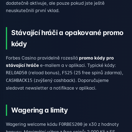
dodatečně aktivuje, ale pouze pokud jste ještě
neuskutečnili první vklad.
Stávající hráči a opakované promo
kódy
Forbes Casino pravidelně rozesílá
promo kódy pro
stávající hráče
e-mailem a v aplikaci. Typické kódy:
(reload bonus),
(25 free spinů zdarma),
RELOAD50
FS25
(zvýšený cashback). Doporučujeme
CASHBACK15
sledovat newsletter a notifikace v aplikaci.
Wagering a limity
Wagering welcome kódu
je x30 z hodnoty
FORBES200
bonusu. Maximální výhra z free spinů: 2 000 Kč z FS.