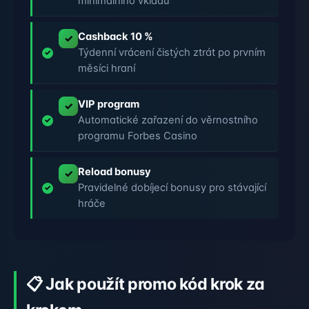
minimálního vkladu
Cashback 10 %
✓
Týdenní vrácení čistých ztrát po prvním
měsíci hraní
VIP program
✓
Automatické zařazení do věrnostního
programu Forbes Casino
Reload bonusy
✓
Pravidelné dobíjecí bonusy pro stávající
hráče
📋 Jak použít promo kód krok za