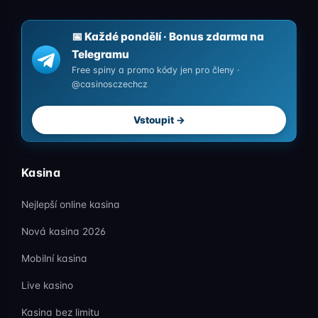
📅 Každé pondělí · Bonus zdarma na
Telegramu
Free spiny a promo kódy jen pro členy ·
@casinosczechcz
Vstoupit →
Kasina
Nejlepší online kasina
Nová kasina 2026
Mobilní kasina
Live kasino
Kasina bez limitu