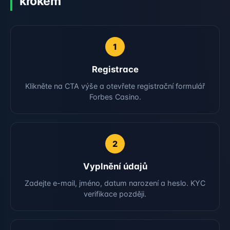
krokem
1
Registrace
Klikněte na CTA výše a otevřete registrační formulář
Forbes Casino.
2
Vyplnění údajů
Zadejte e-mail, jméno, datum narození a heslo. KYC
verifikace později.