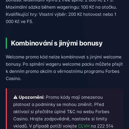
Maximální sázka během wageringu: 100 Kč na otočku.
Kvalifikující hry: Vlastní výběr: 200 Kč hotovost nebo 1
000 Kč ve FS.
Kombinování s jinými bonusy
Welcome promo kód nelze kombinovat s jinými welcome
bonusy. Po splnění wageru welcome packu můžete přejít
k denním promo akcím a věrnostnímu programu Forbes
Casino.
⚠️ Upozornění:
Promo kódy mají omezenou
platnost a podmínky se mohou změnit. Před
aktivací si přečtěte úplné T&C na webu Forbes
Casino. Hrajte zodpovědně, nastavte si limity
vkladů. V případě potíží volejte
CLVH
na 222 514