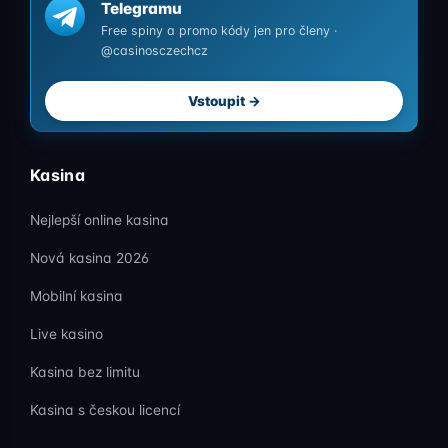
Telegramu
Free spiny a promo kódy jen pro členy ·
@casinosczechcz
Vstoupit →
Kasina
Nejlepší online kasina
Nová kasina 2026
Mobilní kasina
Live kasino
Kasina bez limitu
Kasina s českou licencí