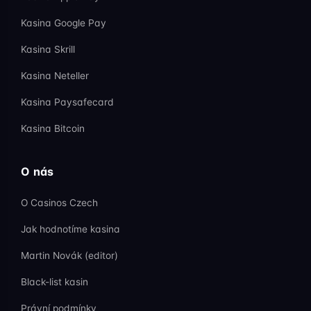
Kasina Google Pay
Kasina Skrill
Kasina Neteller
Kasina Paysafecard
Kasina Bitcoin
O nás
O Casinos Czech
Jak hodnotíme kasina
Martin Novák (editor)
Black-list kasin
Právní podmínky