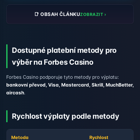
📑
OBSAH ČLÁNKU
ZOBRAZIT ›
Dostupné platební
🏧
Rychlost výplaty
📌
Dostupné platební metody pro
Limity výběru
🏧
výběr na Forbes Casino
Postup výběru
🏧
Forbes Casino podporuje tyto metody pro výplatu:
bankovní převod, Visa, Mastercard, Skrill, MuchBetter,
Může výběr
🏧
aircash
.
Daně výhry
📌
Rychlost výplaty podle metody
Metoda
Rychlost