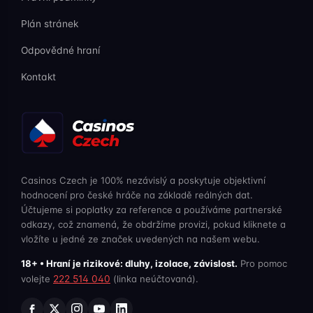
Plán stránek
Odpovědné hraní
Kontakt
Casinos Czech je 100% nezávislý a poskytuje objektivní
hodnocení pro české hráče na základě reálných dat.
Účtujeme si poplatky za reference a používáme partnerské
odkazy, což znamená, že obdržíme provizi, pokud kliknete a
vložíte u jedné ze značek uvedených na našem webu.
18+ • Hraní je rizikové: dluhy, izolace, závislost.
Pro pomoc
volejte
222 514 040
(linka neúčtovaná).