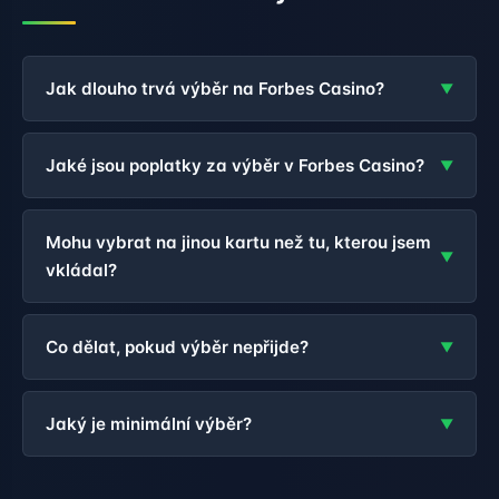
Jak dlouho trvá výběr na Forbes Casino?
▼
24 h u e-peněženek a kryptoměn, 24-72 h u karet, 1-
3 pracovní dny u bankovního převodu. Konkrétní
Jaké jsou poplatky za výběr v Forbes Casino?
▼
podmínky se vždy ověřte v aktuálních T&C
Forbes Casino neúčtuje poplatky za výběr u žádné
operátora.
podporované metody. Krypto blockchain fee si platíš
Mohu vybrat na jinou kartu než tu, kterou jsem
▼
vkládal?
jen u BTC/ETH.
Ne. AML regulace vyžaduje výběr na stejnou metodu
jako první vklad. Po vybrání původní částky můžeš
Co dělat, pokud výběr nepřijde?
▼
ostatní vybrat na jinou kartu.
Počkej standardní dobu + 24h navíc. Pokud nepřijde,
kontaktuj support s ID transakce. Obvykle se vyřeší
Jaký je minimální výběr?
▼
během 1 dne.
Minimální výběr je 200 Kč. Nižší částky systém