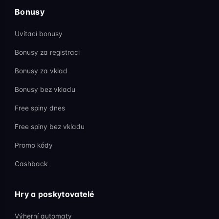
Bonusy
Uvítací bonusy
Bonusy za registraci
Bonusy za vklad
Bonusy bez vkladu
Free spiny dnes
Free spiny bez vkladu
Promo kódy
Cashback
Hry a poskytovatelé
Výherní automaty